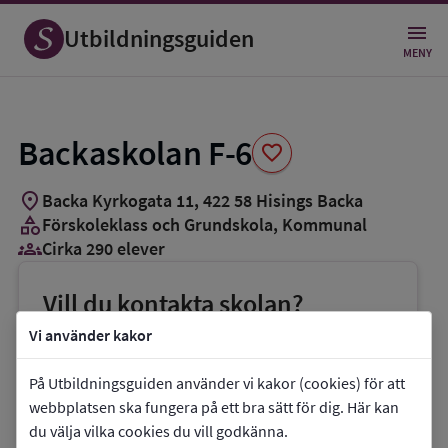
Spara
som
Utbildningsguiden
favorit
MENY
Backaskolan F-6
favorite
location_on
Backa Kyrkogata 11
,
422
58
Hisings Backa
category
Förskoleklass och Grundskola
, Kommunal
groups_3
Cirka 290 elever
Vill du kontakta skolan?
phone
Telefon:
031-3652785
Vi använder kakor
mail
E-post:
nils.kaiser@grundskola.goteborg.se
På Utbildningsguiden använder vi kakor (cookies) för att
link
Webbplats:
Backaskolan F-6
webbplatsen ska fungera på ett bra sätt för dig. Här kan
du välja vilka cookies du vill godkänna.