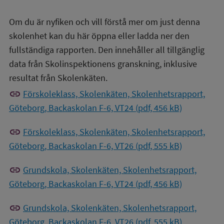
Om du är nyfiken och vill förstå mer om just denna
skolenhet kan du här öppna eller ladda ner den
fullständiga rapporten. Den innehåller all tillgänglig
data från Skolinspektionens granskning, inklusive
resultat från Skolenkäten.
link
Förskoleklass, Skolenkäten, Skolenhetsrapport,
Göteborg, Backaskolan F-6, VT24 (pdf, 456 kB)
link
Förskoleklass, Skolenkäten, Skolenhetsrapport,
Göteborg, Backaskolan F-6, VT26 (pdf, 555 kB)
link
Grundskola, Skolenkäten, Skolenhetsrapport,
Göteborg, Backaskolan F-6, VT24 (pdf, 456 kB)
link
Grundskola, Skolenkäten, Skolenhetsrapport,
Göteborg, Backaskolan F-6, VT26 (pdf, 555 kB)