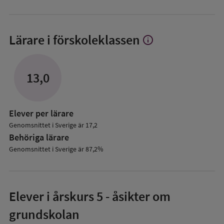
Lärare i förskoleklassen
info
Visa
mer
om
Lärare
13,0
i
förskoleklassen
Elever per lärare
Genomsnittet i Sverige är 17,2
Behöriga lärare
Genomsnittet i Sverige är 87,2%
Elever i
årskurs 5
- åsikter om
grundskolan