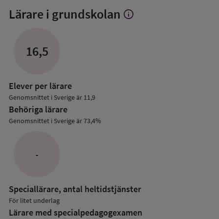
Lärare i grundskolan
info
Visa
mer
om
Lärare
16,5
i
grundskolan
Elever per lärare
Genomsnittet i Sverige är 11,9
Behöriga lärare
Genomsnittet i Sverige är 73,4%
-
Speciallärare, antal heltidstjänster
För litet underlag
Lärare med specialpedagog­examen