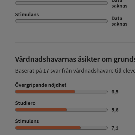
Data
saknas
Stimulans
Data
saknas
Vårdnadshavarnas åsikter om grund
Baserat på
17
svar från vårdnadshavare till elev
Övergripande nöjdhet
6,5
Studiero
5,6
Stimulans
7,1