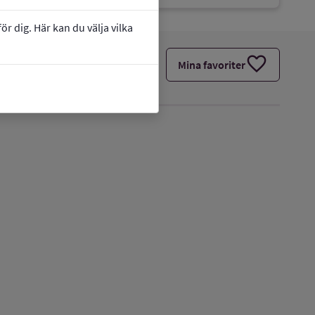
r dig. Här kan du välja vilka
favorite
Mina favoriter