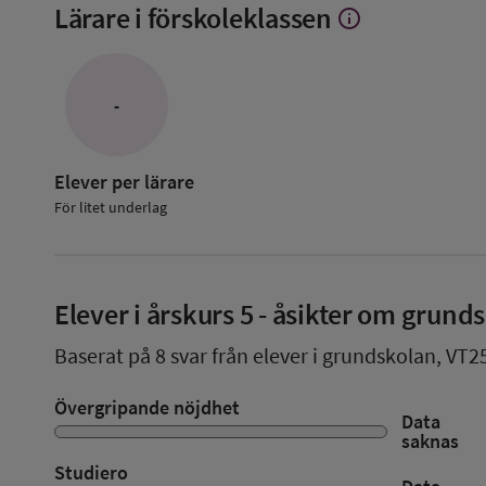
Lärare i förskoleklassen
info
Visa
mer
om
Lärare
i
-
förskoleklassen
Elever per lärare
För litet underlag
Elever i
årskurs 5
- åsikter om grund
Baserat på
8
svar från elever i grundskolan,
VT2
Övergripande nöjdhet
Data
saknas
Studiero