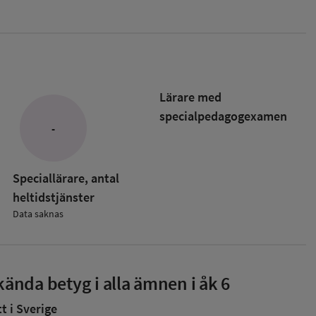
Lärare med
specialpedagog­examen
-
Speciallärare, antal
heltidstjänster
Data saknas
ända betyg i alla ämnen i åk 6
 i Sverige