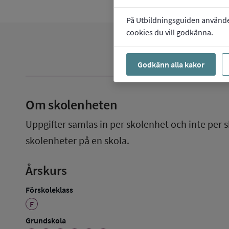
På Utbildningsguiden använder 
cookies du vill godkänna.
Godkänn alla kakor
Om skolenheten
Uppgifter samlas in per skolenhet och inte per s
skolenheter på en skola.
Årskurs
Förskoleklass
F
Grundskola