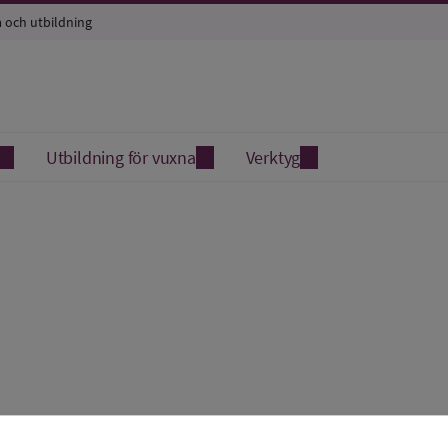
a och utbildning
Utbildning för vuxna
Verktyg