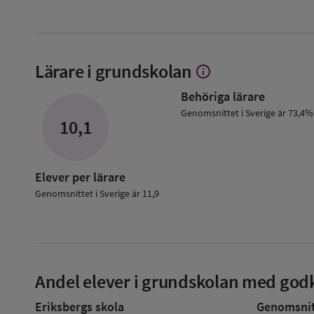
Lärare i grundskolan
info
Visa
mer
Behöriga lärare
om
Lärare
Genomsnittet i Sverige är 73,4%
10,1
i
grundskolan
Elever per lärare
Genomsnittet i Sverige är 11,9
Andel elever i grundskolan med godk
Eriksbergs skola
Genomsnitt