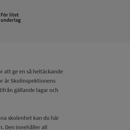
För litet
underlag
ör att ge en så heltäckande
lor är Skolinspektionens
tifrån gällande lagar och
nna skolenhet kan du här
. Den innehåller all