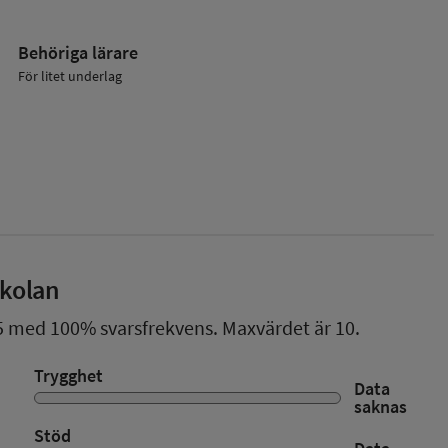
Behöriga lärare
För litet underlag
skolan
5
med
100%
svarsfrekvens. Maxvärdet är 10.
Trygghet
Data
saknas
Stöd