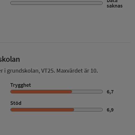
Data
saknas
skolan
er i grundskolan,
VT25
. Maxvärdet är 10.
Trygghet
6,7
Stöd
6,9