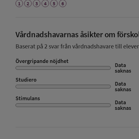
1
2
3
4
5
6
Vårdnadshavarnas åsikter om försko
Baserat på
2
svar från vårdnadshavare till elever
Övergripande nöjdhet
Data
saknas
Studiero
Data
saknas
Stimulans
Data
saknas