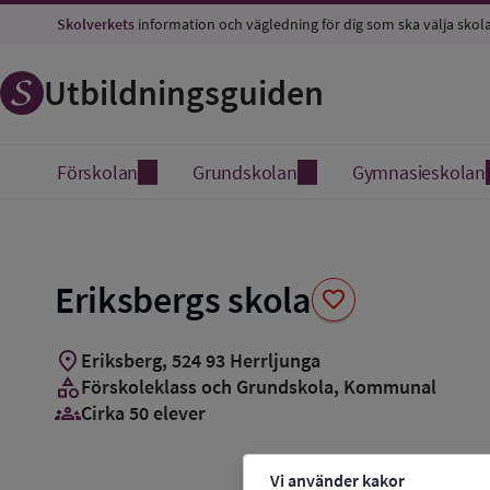
Spara
Skolverkets
information och vägledning för dig som ska välja skol
som
favorit
Utbildningsguiden
Förskolan
Grundskolan
Gymnasieskolan
Eriksbergs skola
favorite
location_on
Eriksberg
,
524
93
Herrljunga
category
Förskoleklass och Grundskola
, Kommunal
groups_3
Cirka 50 elever
Vi använder kakor