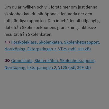
Om du är nyfiken och vill förstå mer om just denna
skolenhet kan du här öppna eller ladda ner den
fullständiga rapporten. Den innehåller all tillgänglig
data från Skolinspektionens granskning, inklusive
resultat från Skolenkäten.
link
Förskoleklass, Skolenkäten, Skolenhetsrapport,
Norrköping, Ektorpsringen 2, VT25 (pdf, 369 kB)
link
Grundskola, Skolenkäten, Skolenhetsrapport,
Norrköping, Ektorpsringen 2, VT25 (pdf, 369 kB)