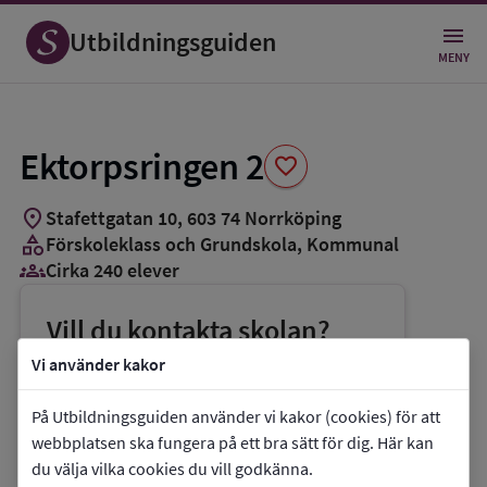
Spara
som
Utbildningsguiden
favorit
MENY
Ektorpsringen 2
favorite
location_on
Stafettgatan 10
,
603
74
Norrköping
category
Förskoleklass och Grundskola
, Kommunal
groups_3
Cirka 240 elever
Vill du kontakta skolan?
phone
Telefon:
011-153171
Vi använder kakor
mail
E-post:
ektorpsringen@norrkoping.se
På Utbildningsguiden använder vi kakor (cookies) för att
link
Webbplats:
Ektorpsringen 2
webbplatsen ska fungera på ett bra sätt för dig. Här kan
du välja vilka cookies du vill godkänna.