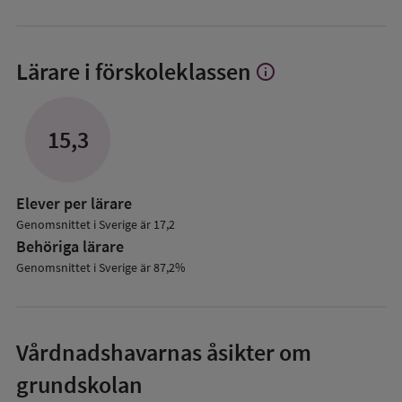
Lärare i förskoleklassen
info
Visa
mer
om
Lärare
15,3
i
förskoleklassen
Elever per lärare
Genomsnittet i Sverige är 17,2
Behöriga lärare
Genomsnittet i Sverige är 87,2%
Vårdnadshavarnas åsikter om
grundskolan