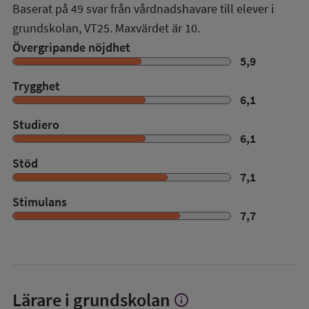
Baserat på
49
svar från vårdnadshavare till elever i
grundskolan,
VT25
. Maxvärdet är 10.
Övergripande nöjdhet
5,9
Trygghet
6,1
Studiero
6,1
Stöd
7,1
Stimulans
7,7
Lärare i grundskolan
info
Visa