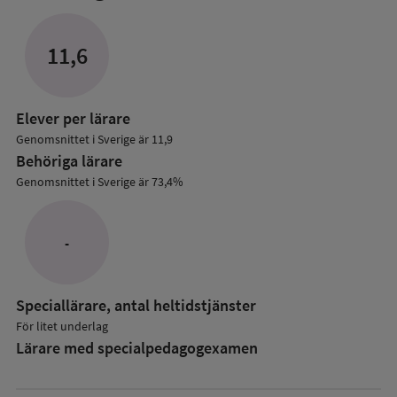
mer
om
Lärare
11,6
i
grundskolan
Elever per lärare
Genomsnittet i Sverige är 11,9
Behöriga lärare
Genomsnittet i Sverige är 73,4%
-
Speciallärare, antal heltidstjänster
För litet underlag
Lärare med specialpedagog­examen