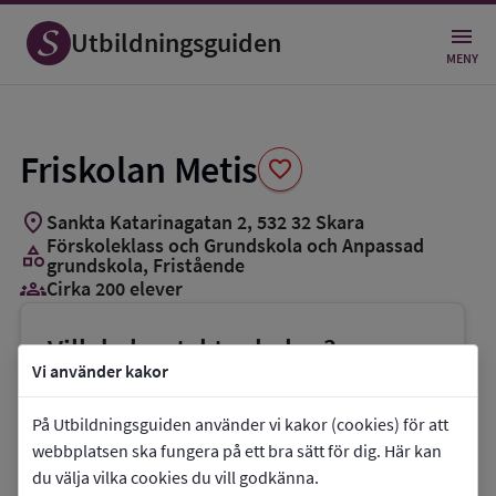
Spara
som
Utbildningsguiden
favorit
MENY
Friskolan Metis
favorite
location_on
Sankta Katarinagatan 2
,
532
32
Skara
Förskoleklass och Grundskola och Anpassad
category
grundskola
, Fristående
groups_3
Cirka 200 elever
Vill du kontakta skolan?
Vi använder kakor
phone
Telefon:
0708-488965
mail
E-post:
micael.gustafson@friskolanmetis.se
På Utbildningsguiden använder vi kakor (cookies) för att
webbplatsen ska fungera på ett bra sätt för dig. Här kan
link
Webbplats:
Friskolan Metis
du välja vilka cookies du vill godkänna.