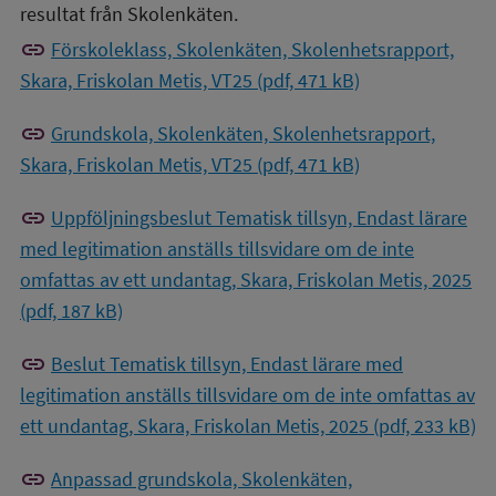
resultat från Skolenkäten.
link
Förskoleklass, Skolenkäten, Skolenhetsrapport,
Skara, Friskolan Metis, VT25 (pdf, 471 kB)
link
Grundskola, Skolenkäten, Skolenhetsrapport,
Skara, Friskolan Metis, VT25 (pdf, 471 kB)
link
Uppföljningsbeslut Tematisk tillsyn, Endast lärare
med legitimation anställs tillsvidare om de inte
omfattas av ett undantag, Skara, Friskolan Metis, 2025
(pdf, 187 kB)
link
Beslut Tematisk tillsyn, Endast lärare med
legitimation anställs tillsvidare om de inte omfattas av
ett undantag, Skara, Friskolan Metis, 2025 (pdf, 233 kB)
link
Anpassad grundskola, Skolenkäten,