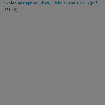
Skolenhetsrapport, Skara, Friskolan Metis, VT25 (pdf,
471 kB)