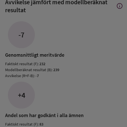
Avvikelse jämfört med modellberäknat
info
Visa
resultat
mer
om
Avvik
jämfö
-7
med
mode
resul
Genomsnittligt meritvärde
Faktiskt resultat (F):
232
Modellberäknat resultat (B):
239
Avvikelse (R=F-B):
-7
+4
Andel som har godkänt i alla ämnen
Faktiskt resultat (F):
83