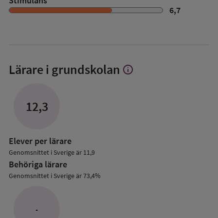
Stimulans
6,7
Lärare i grundskolan
info
Visa
mer
om
Lärare
12,3
i
grundskolan
Elever per lärare
Genomsnittet i Sverige är 11,9
Behöriga lärare
Genomsnittet i Sverige är 73,4%
-