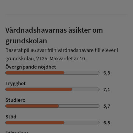
Vårdnadshavarnas åsikter om
grundskolan
Baserat på
86
svar från vårdnadshavare till elever i
grundskolan,
VT25
. Maxvärdet är 10.
Övergripande nöjdhet
6,3
Trygghet
7,1
Studiero
5,7
Stöd
6,3