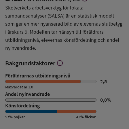
mer
Skolverkets arbetsverktyg för lokala
om
sambandsanalyser (SALSA) är en statistisk modell
SALSA-
översikt
som ger en mer nyanserad bild av elevernas slutbetyg
i årskurs 9. Modellen tar hänsyn till föräldrars
utbildningsnivå, elevernas könsfördelning och andel
nyinvandrade.
Bakgrundsfaktorer
info
Visa
mer
om
Föräldrarnas utbildningsnivå
Bakgrundsfaktorer
2,5
Maxvärdet är 3,0
Andel nyinvandrade
0,0
%
Könsfördelning
57
%
pojkar
43
%
flickor