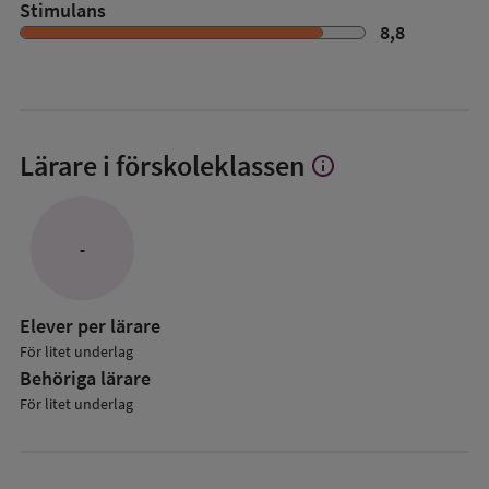
Stimulans
8,8
Lärare i förskoleklassen
info
Visa
mer
om
Lärare
-
i
förskoleklassen
Elever per lärare
För litet underlag
Behöriga lärare
För litet underlag