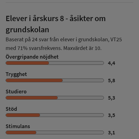
Elever i
årskurs 8
- åsikter om
grundskolan
Baserat på
24
svar från elever i grundskolan,
VT25
med
71%
svarsfrekvens. Maxvärdet är 10.
Övergripande nöjdhet
4,4
Trygghet
5,8
Studiero
5,3
Stöd
3,5
Stimulans
3,1