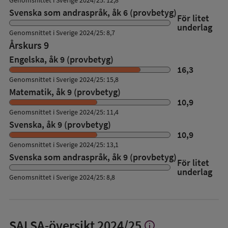
Genomsnittet i Sverige 2024/25: 12,8
Svenska som andraspråk, åk 6 (provbetyg)
För litet
underlag
Genomsnittet i Sverige 2024/25: 8,7
Årskurs 9
Engelska, åk 9 (provbetyg)
16,3
Genomsnittet i Sverige 2024/25: 15,8
Matematik, åk 9 (provbetyg)
10,9
Genomsnittet i Sverige 2024/25: 11,4
Svenska, åk 9 (provbetyg)
10,9
Genomsnittet i Sverige 2024/25: 13,1
Svenska som andraspråk, åk 9 (provbetyg)
För litet
underlag
Genomsnittet i Sverige 2024/25: 8,8
SALSA-översikt
2024/25
info
Visa