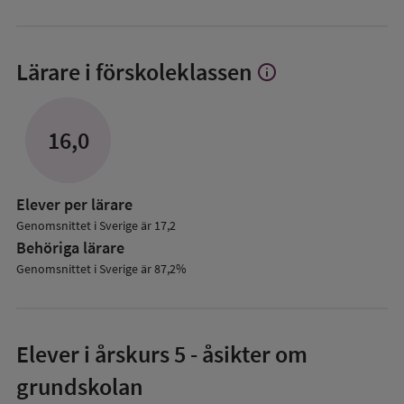
Lärare i förskoleklassen
info
Visa
mer
om
Lärare
16,0
i
förskoleklassen
Elever per lärare
Genomsnittet i Sverige är 17,2
Behöriga lärare
Genomsnittet i Sverige är 87,2%
Elever i
årskurs 5
- åsikter om
grundskolan