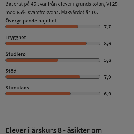
Baserat på
45
svar från elever i grundskolan,
VT25
med
85%
svarsfrekvens. Maxvärdet är 10.
Övergripande nöjdhet
7,7
Trygghet
8,6
Studiero
5,6
Stöd
7,9
Stimulans
6,9
Elever i
årskurs 8
- åsikter om