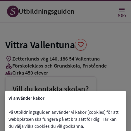
Spara
som
Utbildningsguiden
favorit
MENY
Vittra Vallentuna
favorite
location_on
Zetterlunds väg 140
,
186
54
Vallentuna
category
Förskoleklass och Grundskola
, Fristående
groups_3
Cirka 450 elever
Vill du kontakta skolan?
phone
Telefon:
08-51444040
Vi använder kakor
mail
E-post:
vallentuna@vittra.se
På Utbildningsguiden använder vi kakor (cookies) för att
link
Webbplats:
Vittra Vallentuna
webbplatsen ska fungera på ett bra sätt för dig. Här kan
du välja vilka cookies du vill godkänna.