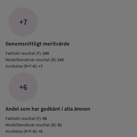
om
Avvik
jämfö
+7
med
mode
resul
Genomsnittligt meritvärde
Faktiskt resultat (F):
249
Modellberäknat resultat (B):
242
Avvikelse (R=F-B):
+7
+6
Andel som har godkänt i alla ämnen
Faktiskt resultat (F):
88
Modellberäknat resultat (B):
82
Avvikelse (R=F-B):
+6