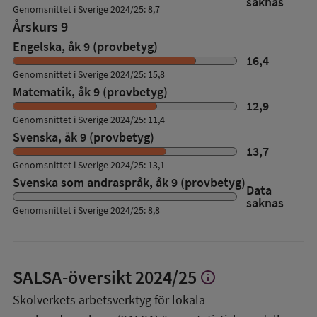
saknas
Genomsnittet i Sverige 2024/25: 8,7
Årskurs 9
Engelska, åk 9 (provbetyg)
16,4
Genomsnittet i Sverige 2024/25: 15,8
Matematik, åk 9 (provbetyg)
12,9
Genomsnittet i Sverige 2024/25: 11,4
Svenska, åk 9 (provbetyg)
13,7
Genomsnittet i Sverige 2024/25: 13,1
Svenska som andraspråk, åk 9 (provbetyg)
Data
saknas
Genomsnittet i Sverige 2024/25: 8,8
SALSA-översikt
2024/25
info
Visa
mer
Skolverkets arbetsverktyg för lokala
om