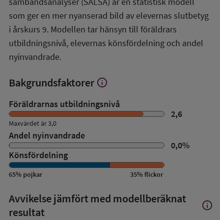
sambandsanalyser (SALSA) är en statistisk modell
SALSA-
översikt
som ger en mer nyanserad bild av elevernas slutbetyg
i årskurs 9. Modellen tar hänsyn till föräldrars
utbildningsnivå, elevernas könsfördelning och andel
nyinvandrade.
Bakgrundsfaktorer
info
Visa
mer
om
Föräldrarnas utbildningsnivå
Bakgrundsfaktorer
2,6
Maxvärdet är 3,0
Andel nyinvandrade
0,0
%
Könsfördelning
65
%
pojkar
35
%
flickor
Avvikelse jämfört med modellberäknat
info
Visa
resultat
mer