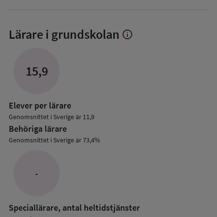
Lärare i grundskolan
info
Visa
mer
om
Lärare
15,9
i
grundskolan
Elever per lärare
Genomsnittet i Sverige är 11,9
Behöriga lärare
Genomsnittet i Sverige är 73,4%
-
Speciallärare, antal heltidstjänster