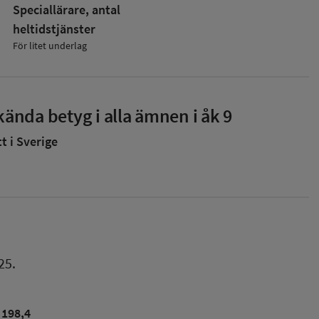
Speciallärare, antal
heltidstjänster
För litet underlag
ända betyg i alla ämnen i åk 9
 i Sverige
25.
198,4