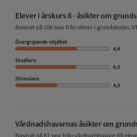
Elever i
årskurs 8
- åsikter om grund
Baserat på
106
svar från elever i grundskolan,
V
Övergripande nöjdhet
6,6
Studiero
6,5
Stimulans
4,5
Vårdnadshavarnas åsikter om grund
Baserat på
81
svar från vårdnadshavare till elev