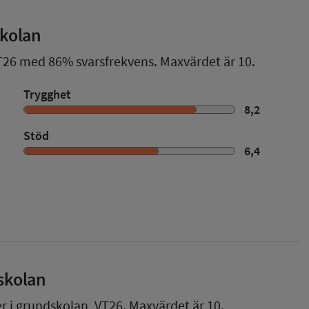
skolan
T26
med
86%
svarsfrekvens. Maxvärdet är 10.
Trygghet
8,2
Stöd
6,4
skolan
er i grundskolan,
VT26
. Maxvärdet är 10.