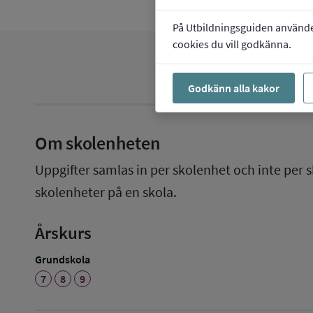
På Utbildningsguiden använder 
cookies du vill godkänna.
Godkänn alla kakor
Om skolenheten
Uppgifter samlas in per skolenhet och inte per s
skolenheter på en skola.
Årskurs
Grundskola
7
8
9