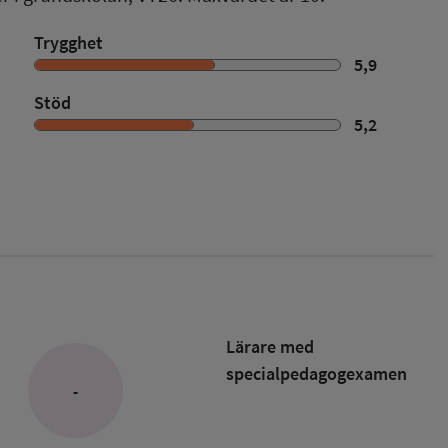
Trygghet
5,9
Stöd
5,2
Lärare med
specialpedagog­examen
-