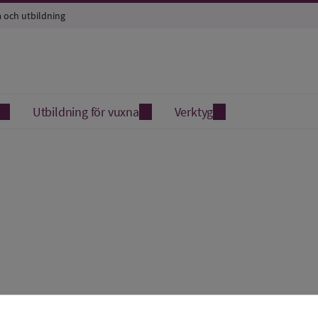
a och utbildning
Utbildning för vuxna
Verktyg