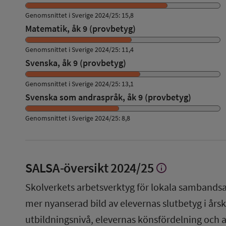
Genomsnittet i Sverige 2024/25: 15,8
Matematik, åk 9 (provbetyg)
Genomsnittet i Sverige 2024/25: 11,4
Svenska, åk 9 (provbetyg)
Genomsnittet i Sverige 2024/25: 13,1
Svenska som andraspråk, åk 9 (provbetyg)
Genomsnittet i Sverige 2024/25: 8,8
SALSA-översikt
2024/25
info
Visa
mer
Skolverkets arbetsverktyg för lokala sambandsa
om
SALSA-
mer nyanserad bild av elevernas slutbetyg i årsku
översikt
utbildningsnivå, elevernas könsfördelning och 