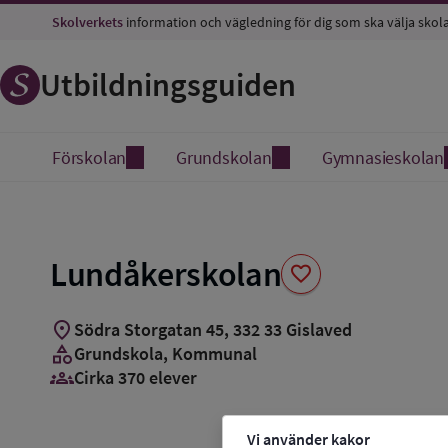
Spara
Skolverkets
information och vägledning för dig som ska välja skol
som
favorit
Utbildningsguiden
Förskolan
Grundskolan
Gymnasieskolan
Lundåkerskolan
favorite
location_on
Södra Storgatan 45
,
332
33
Gislaved
category
Grundskola
, Kommunal
groups_3
Cirka 370 elever
Vi använder kakor