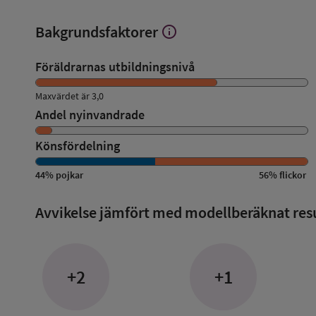
Bakgrundsfaktorer
info
Visa
mer
om
Föräldrarnas utbildningsnivå
Bakgrundsfaktorer
Maxvärdet är 3,0
Andel nyinvandrade
Könsfördelning
44
%
pojkar
56
%
flickor
Avvikelse jämfört med modellberäknat res
+2
+1