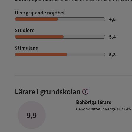
Övergripande nöjdhet
4,8
Studiero
5,4
Stimulans
5,8
Lärare i grundskolan
info
Visa
mer
Behöriga lärare
om
Lärare
Genomsnittet i Sverige är 73,4%
9,9
i
grundskolan