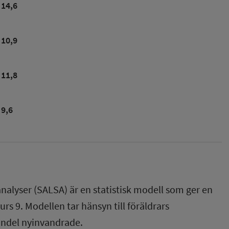
14,6
10,9
11,8
9,6
nalyser (SALSA) är en statistisk modell som ger en
rs 9. Modellen tar hänsyn till föräldrars
andel nyinvandrade.