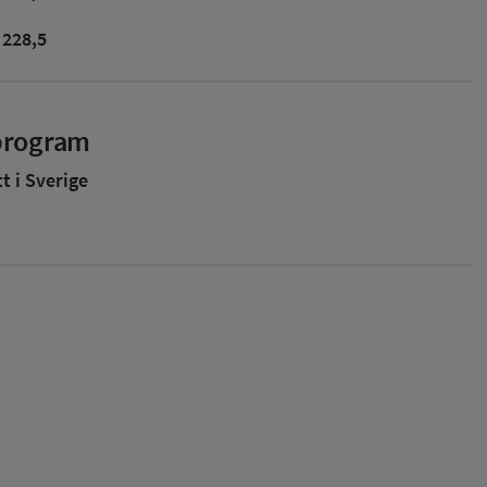
228,5
sprogram
 i Sverige