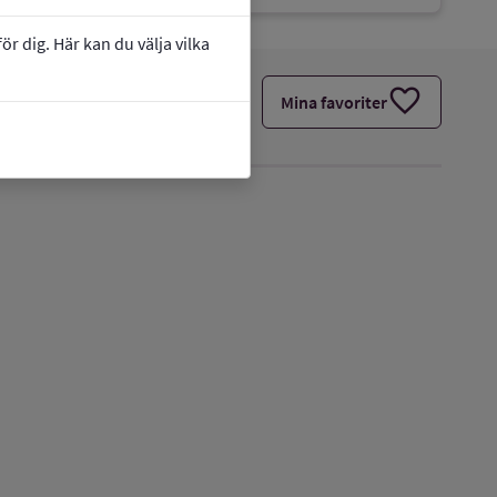
r dig. Här kan du välja vilka
favorite
Mina favoriter