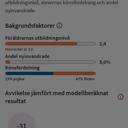
utbildningsnivå, elevernas könsfördelning och andel
nyinvandrade.
Bakgrundsfaktorer
info
Visa
mer
om
Föräldrarnas utbildningsnivå
Bakgrundsfaktorer
2,4
Maxvärdet är 3,0
Andel nyinvandrade
5,0
%
Könsfördelning
53
%
pojkar
47
%
flickor
Avvikelse jämfört med modellberäknat
info
Visa
resultat
mer
om
Avvik
jämfö
-31
med