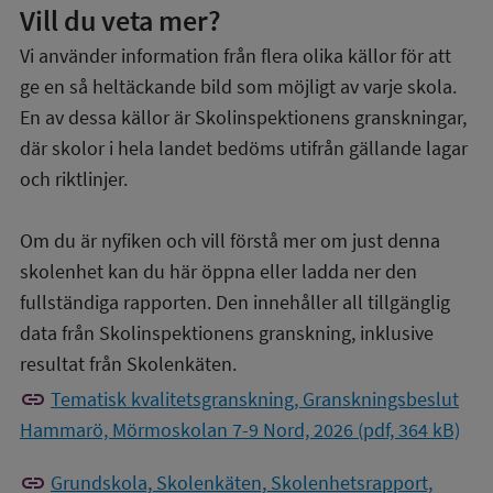
Vill du veta mer?
Vi använder information från flera olika källor för att
ge en så heltäckande bild som möjligt av varje skola.
En av dessa källor är Skolinspektionens granskningar,
där skolor i hela landet bedöms utifrån gällande lagar
och riktlinjer.
Om du är nyfiken och vill förstå mer om just denna
skolenhet kan du här öppna eller ladda ner den
fullständiga rapporten. Den innehåller all tillgänglig
data från Skolinspektionens granskning, inklusive
resultat från Skolenkäten.
link
Tematisk kvalitetsgranskning, Granskningsbeslut
Hammarö, Mörmoskolan 7-9 Nord, 2026 (pdf, 364 kB)
link
Grundskola, Skolenkäten, Skolenhetsrapport,