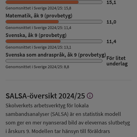
15,1
Genomsnittet i Sverige 2024/25: 15,8
Matematik, åk 9 (provbetyg)
11,0
Genomsnittet i Sverige 2024/25: 11,4
Svenska, åk 9 (provbetyg)
11,4
Genomsnittet i Sverige 2024/25: 13,1
Svenska som andraspråk, åk 9 (provbetyg)
För litet
underlag
Genomsnittet i Sverige 2024/25: 8,8
SALSA-översikt
2024/25
info
Visa
mer
Skolverkets arbetsverktyg för lokala
om
sambandsanalyser (SALSA) är en statistisk modell
SALSA-
översikt
som ger en mer nyanserad bild av elevernas slutbetyg
i årskurs 9. Modellen tar hänsyn till föräldrars