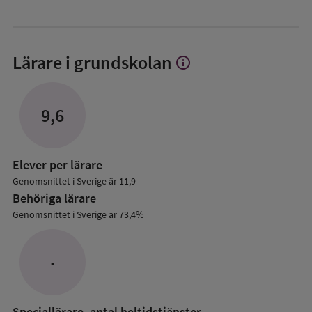
Lärare i grundskolan
info
Visa
mer
om
Lärare
9,6
i
grundskolan
Elever per lärare
Genomsnittet i Sverige är 11,9
Behöriga lärare
Genomsnittet i Sverige är 73,4%
-
Speciallärare, antal heltidstjänster