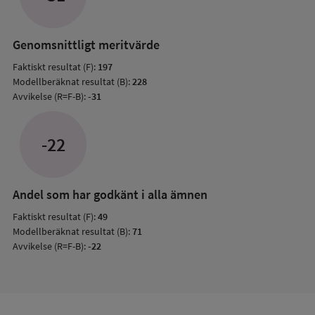
mode
resul
Genomsnittligt meritvärde
Faktiskt resultat (F):
197
Modellberäknat resultat (B):
228
Avvikelse (R=F-B):
-31
-22
Andel som har godkänt i alla ämnen
Faktiskt resultat (F):
49
Modellberäknat resultat (B):
71
Avvikelse (R=F-B):
-22