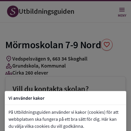
Spara
som
Utbildningsguiden
favorit
MENY
Mörmoskolan 7-9 Nord
favorite
location_on
Vedspelsvägen 9
,
663
34
Skoghall
category
Grundskola
, Kommunal
groups_3
Cirka 260 elever
Vill du kontakta skolan?
phone
Telefon:
054-292114
Vi använder kakor
mail
E-post:
marina.edman-
På Utbildningsguiden använder vi kakor (cookies) för att
hellgren@hammaro.se
webbplatsen ska fungera på ett bra sätt för dig. Här kan
du välja vilka cookies du vill godkänna.
link
Webbplats:
Mörmoskolan 7-9 Nord