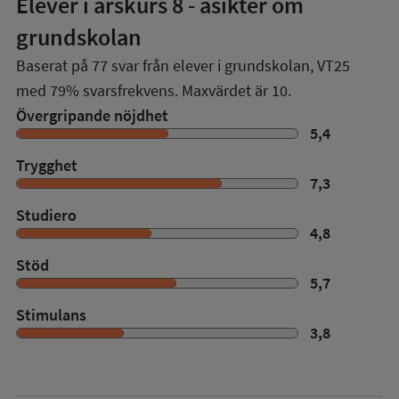
Elever i
årskurs 8
- åsikter om
grundskolan
Baserat på
77
svar från elever i grundskolan,
VT25
med
79%
svarsfrekvens. Maxvärdet är 10.
Övergripande nöjdhet
5,4
Trygghet
7,3
Studiero
4,8
Stöd
5,7
Stimulans
3,8