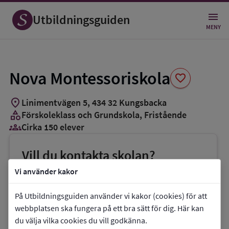
Spara
som
Utbildningsguiden
favorit
MENY
Nova Montessoriskola
favorite
location_on
Linimentvägen 5
,
434
32
Kungsbacka
category
Förskoleklass och Grundskola
, Fristående
groups_3
Cirka 150 elever
Vill du kontakta skolan?
phone
Telefon:
072-5609999
Vi använder kakor
mail
E-post:
catharina.andersson@montenova.se
På Utbildningsguiden använder vi kakor (cookies) för att
link
Webbplats:
Nova Montessoriskola
webbplatsen ska fungera på ett bra sätt för dig. Här kan
du välja vilka cookies du vill godkänna.