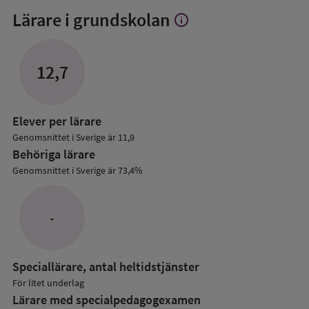
Lärare i grundskolan
info
Visa
mer
om
Lärare
12,7
i
grundskolan
Elever per lärare
Genomsnittet i Sverige är 11,9
Behöriga lärare
Genomsnittet i Sverige är 73,4%
-
Speciallärare, antal heltidstjänster
För litet underlag
Lärare med specialpedagog­examen