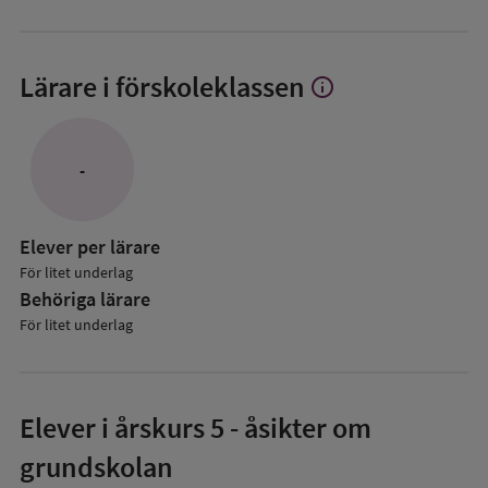
Lärare i förskoleklassen
info
Visa
mer
om
Lärare
-
i
förskoleklassen
Elever per lärare
För litet underlag
Behöriga lärare
För litet underlag
Elever i
årskurs 5
- åsikter om
grundskolan