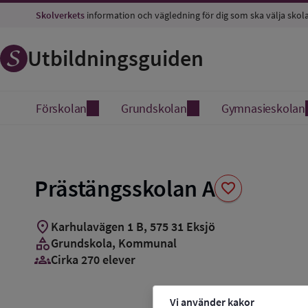
Spara
Skolverkets
information och vägledning för dig som ska välja skol
som
favorit
Utbildningsguiden
Förskolan
Grundskolan
Gymnasieskolan
Prästängsskolan A
favorite
location_on
Karhulavägen 1 B
,
575
31
Eksjö
category
Grundskola
, Kommunal
groups_3
Cirka 270 elever
Vi använder kakor