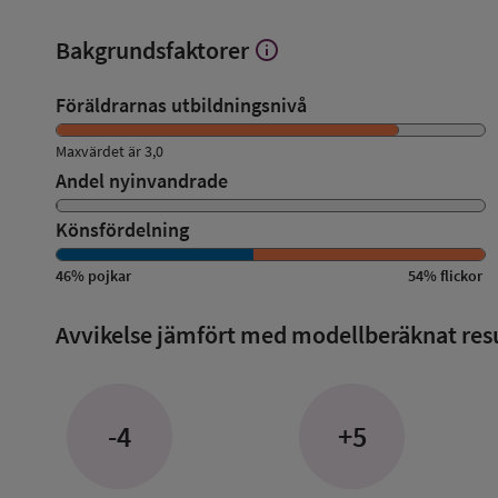
Bakgrundsfaktorer
info
Visa
mer
om
Föräldrarnas utbildningsnivå
Bakgrundsfaktorer
Maxvärdet är 3,0
Andel nyinvandrade
Könsfördelning
46
%
pojkar
54
%
flickor
Avvikelse jämfört med modellberäknat res
-4
+5