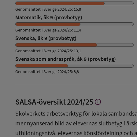
Genomsnittet i Sverige 2024/25: 15,8
Matematik, åk 9 (provbetyg)
Genomsnittet i Sverige 2024/25: 11,4
Svenska, åk 9 (provbetyg)
Genomsnittet i Sverige 2024/25: 13,1
Svenska som andraspråk, åk 9 (provbetyg)
Genomsnittet i Sverige 2024/25: 8,8
SALSA-översikt
2024/25
info
Visa
mer
Skolverkets arbetsverktyg för lokala sambandsa
om
SALSA-
mer nyanserad bild av elevernas slutbetyg i årsku
översikt
utbildningsnivå, elevernas könsfördelning och 