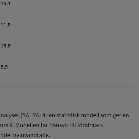
15,1
11,0
13,8
8,9
nalyser (SALSA) är en statistisk modell som ger en
rs 9. Modellen tar hänsyn till föräldrars
andel nyinvandrade.