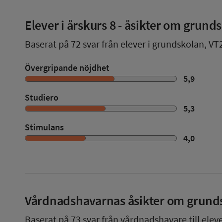
Elever i
årskurs 8
- åsikter om grund
Baserat på
72
svar från elever i grundskolan,
VT
Övergripande nöjdhet
5,9
Studiero
5,3
Stimulans
4,0
Vårdnadshavarnas åsikter om grund
Baserat på
73
svar från vårdnadshavare till elev