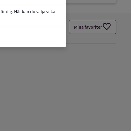
r dig. Här kan du välja vilka
favorite
Mina favoriter