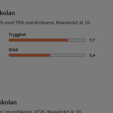
skolan
26
med
78%
svarsfrekvens. Maxvärdet är 10.
Trygghet
7,7
Stöd
5,4
skolan
er i grundskolan,
VT26
. Maxvärdet är 10.