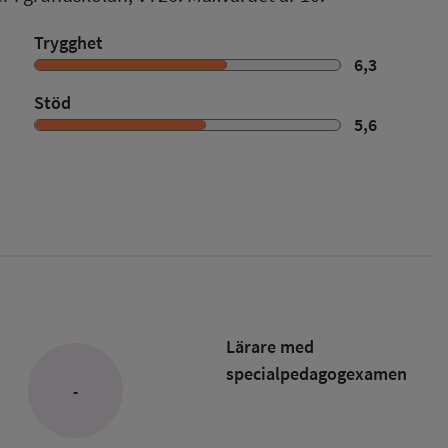
Trygghet
6,3
Stöd
5,6
Lärare med
specialpedagog­examen
-