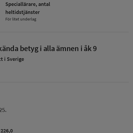
Speciallärare, antal
heltidstjänster
För litet underlag
ända betyg i alla ämnen i åk 9
 i Sverige
25.
226,0