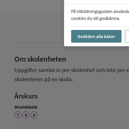
På Utbildningsguiden använder 
cookies du vill godkänna.
Godkänn alla kakor
Om skolenheten
Uppgifter samlas in per skolenhet och inte per s
skolenheter på en skola.
Årskurs
Grundskola
7
8
9