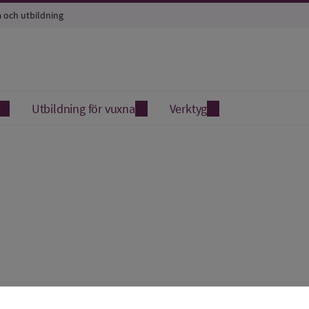
a och utbildning
Utbildning för vuxna
Verktyg