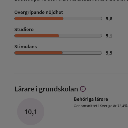
Övergripande nöjdhet
5,6
Studiero
5,1
Stimulans
5,5
Lärare i grundskolan
info
Visa
mer
Behöriga lärare
om
Lärare
Genomsnittet i Sverige är 73,4%
10,1
i
grundskolan