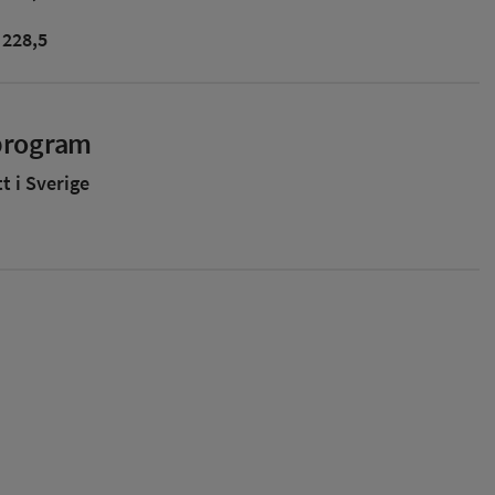
228,5
sprogram
 i Sverige