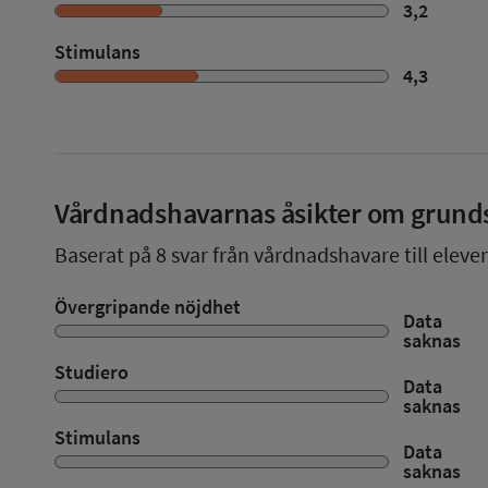
3,2
Stimulans
4,3
Vårdnadshavarnas åsikter om grund
Baserat på
8
svar från vårdnadshavare till eleve
Övergripande nöjdhet
Data
saknas
Studiero
Data
saknas
Stimulans
Data
saknas