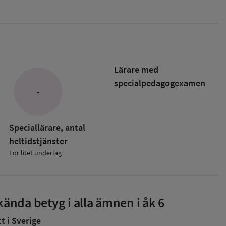
Lärare med
specialpedagog­examen
-
Speciallärare, antal
heltidstjänster
För litet underlag
ända betyg i alla ämnen i åk 6
 i Sverige