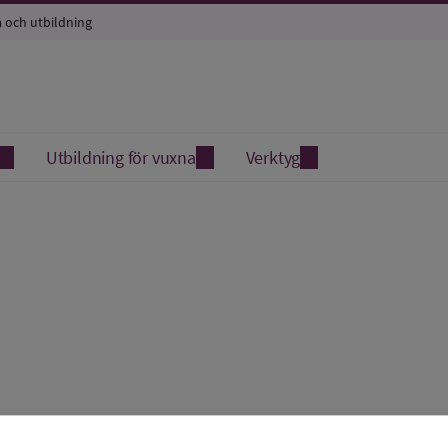
a och utbildning
Utbildning för vuxna
Verktyg