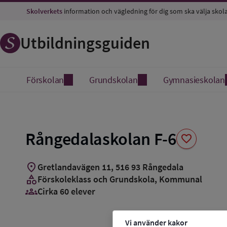
Spara
Skolverkets
information och vägledning för dig som ska välja skol
som
favorit
Utbildningsguiden
Förskolan
Grundskolan
Gymnasieskolan
Rångedalaskolan F-6
favorite
location_on
Gretlandavägen 11
,
516
93
Rångedala
category
Förskoleklass och Grundskola
, Kommunal
groups_3
Cirka 60 elever
Vi använder kakor