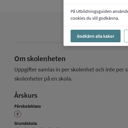
På Utbildningsguiden använder 
cookies du vill godkänna.
Godkänn alla kakor
Om skolenheten
Uppgifter samlas in per skolenhet och inte per s
skolenheter på en skola.
Årskurs
Förskoleklass
F
Grundskola