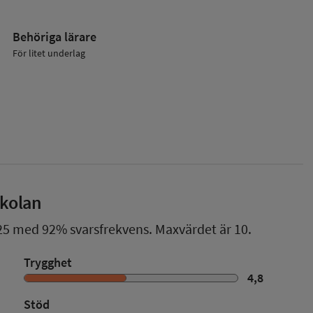
Behöriga lärare
För litet underlag
skolan
25
med
92%
svarsfrekvens. Maxvärdet är 10.
Trygghet
4,8
Stöd