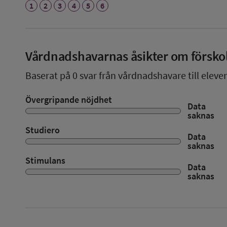
1
2
3
4
5
6
Vårdnadshavarnas åsikter om försko
Baserat på
0
svar från vårdnadshavare till elever
Övergripande nöjdhet
Data
saknas
Studiero
Data
saknas
Stimulans
Data
saknas