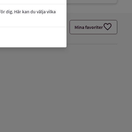
r dig. Här kan du välja vilka
favorite
Mina favoriter