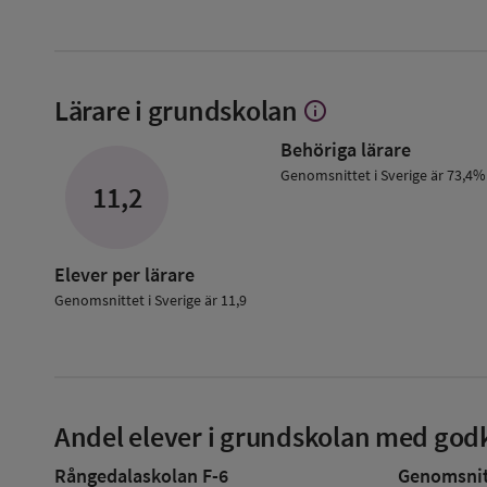
Lärare i grundskolan
info
Visa
mer
Behöriga lärare
om
Lärare
Genomsnittet i Sverige är 73,4%
11,2
i
grundskolan
Elever per lärare
Genomsnittet i Sverige är 11,9
Andel elever i grundskolan med godk
Rångedalaskolan F-6
Genomsnitt