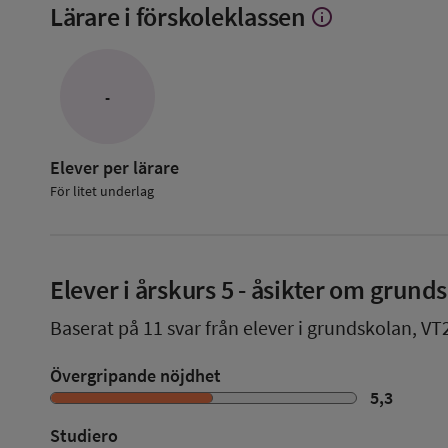
Lärare i förskoleklassen
info
Visa
mer
om
Lärare
i
-
förskoleklassen
Elever per lärare
För litet underlag
Elever i
årskurs 5
- åsikter om grund
Baserat på
11
svar från elever i grundskolan,
VT
Övergripande nöjdhet
5,3
Studiero