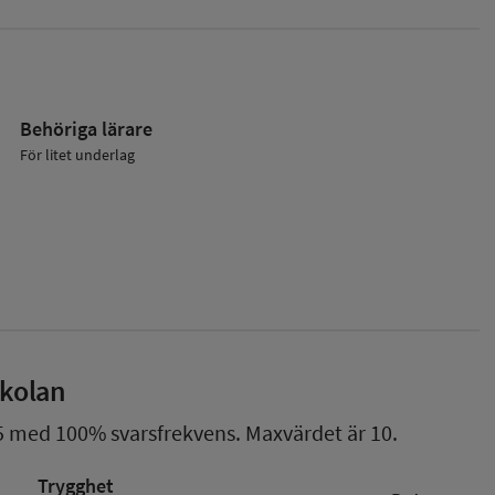
Behöriga lärare
För litet underlag
skolan
5
med
100%
svarsfrekvens. Maxvärdet är 10.
Trygghet