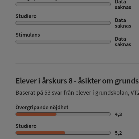
Data
saknas
Studiero
Data
saknas
Stimulans
Data
saknas
Elever i
årskurs 8
- åsikter om grund
Baserat på
53
svar från elever i grundskolan,
VT
Övergripande nöjdhet
4,3
Studiero
5,2