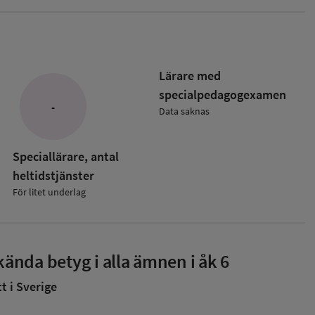
Lärare med
specialpedagog­examen
-
Data saknas
Speciallärare, antal
heltidstjänster
För litet underlag
ända betyg i alla ämnen i åk 6
 i Sverige