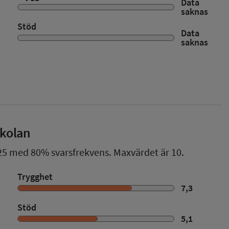
Data
saknas
Stöd
Data
saknas
skolan
25
med
80%
svarsfrekvens. Maxvärdet är 10.
Trygghet
7,3
Stöd
5,1