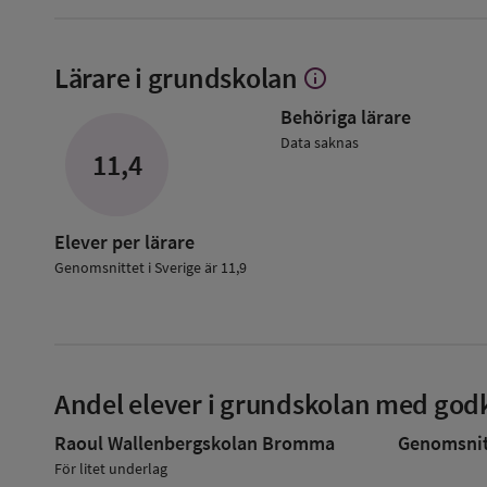
Lärare i grundskolan
info
Visa
mer
Behöriga lärare
om
Lärare
Data saknas
11,4
i
grundskolan
Elever per lärare
Genomsnittet i Sverige är 11,9
Andel elever i grundskolan med godk
Raoul Wallenbergskolan Bromma
Genomsnitt
För litet underlag