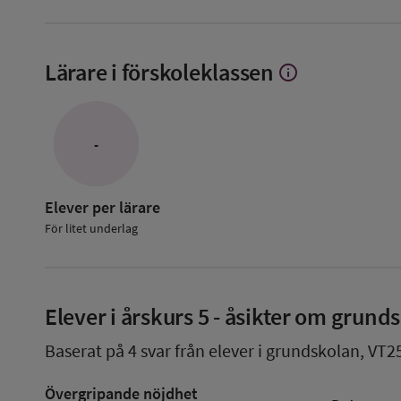
Lärare i förskoleklassen
info
Visa
mer
om
Lärare
i
-
förskoleklassen
Elever per lärare
För litet underlag
Elever i
årskurs 5
- åsikter om grund
Baserat på
4
svar från elever i grundskolan,
VT2
Övergripande nöjdhet