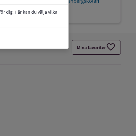
link
Webbplats:
Raoul Wallenbergskolan
Bromma
r dig. Här kan du välja vilka
favorite
Mina favoriter