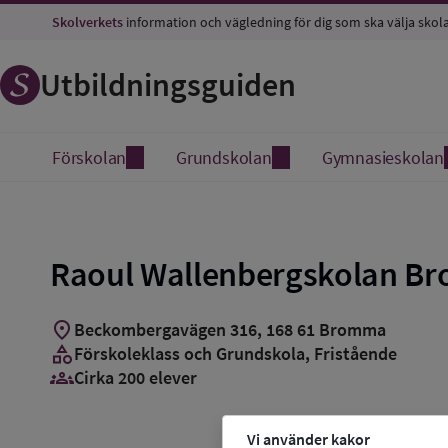
Spara
Skolverkets
information och vägledning för dig som ska välja skol
som
favorit
Utbildningsguiden
Förskolan
Grundskolan
Gymnasieskolan
Raoul Wallenbergskolan B
location_on
Beckombergavägen 316
,
168
61
Bromma
category
Förskoleklass och Grundskola
, Fristående
groups_3
Cirka 200 elever
Vi använder kakor