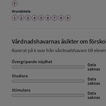
F
Grundskola
1
2
3
4
5
6
7
8
9
Vårdnadshavarnas åsikter om försko
Baserat på
6
svar från vårdnadshavare till elever
Övergripande nöjdhet
Data
saknas
Studiero
Data
saknas
Stimulans
Data
saknas