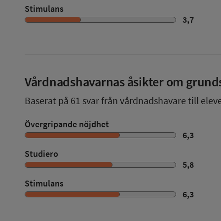
Stimulans
3,7
Vårdnadshavarnas åsikter om grund
Baserat på
61
svar från vårdnadshavare till elev
Övergripande nöjdhet
6,3
Studiero
5,8
Stimulans
6,3