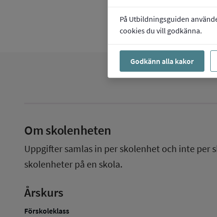
På Utbildningsguiden använder 
cookies du vill godkänna.
Godkänn alla kakor
Om skolenheten
Uppgifter samlas in per skolenhet och inte per s
skolenheter på en skola.
Årskurs
Förskoleklass