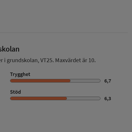
skolan
er i grundskolan,
VT25
. Maxvärdet är 10.
Trygghet
6,7
Stöd
6,3