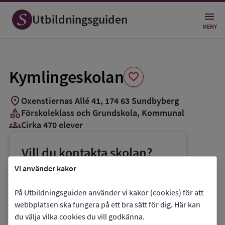
Spara
som
Utbildningsguiden
favorit
MENY
Kymlingeskolan
favorite
location_on
Oxenstiernas Allé 41
,
174
63
Sundbyberg
category
Förskoleklass och Grundskola
, Kommunal
groups_3
Cirka 470 elever
Vill du kontakta skolan?
phone
Telefon:
08-7066639
Vi använder kakor
mail
E-post:
jessica.boner@sundbyberg.se
På Utbildningsguiden använder vi kakor (cookies) för att
link
Webbplats:
Kymlingeskolan
webbplatsen ska fungera på ett bra sätt för dig. Här kan
du välja vilka cookies du vill godkänna.