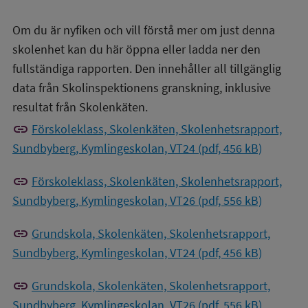
Om du är nyfiken och vill förstå mer om just denna
skolenhet kan du här öppna eller ladda ner den
fullständiga rapporten. Den innehåller all tillgänglig
data från Skolinspektionens granskning, inklusive
resultat från Skolenkäten.
link
Förskoleklass, Skolenkäten, Skolenhetsrapport,
Sundbyberg, Kymlingeskolan, VT24 (pdf, 456 kB)
link
Förskoleklass, Skolenkäten, Skolenhetsrapport,
Sundbyberg, Kymlingeskolan, VT26 (pdf, 556 kB)
link
Grundskola, Skolenkäten, Skolenhetsrapport,
Sundbyberg, Kymlingeskolan, VT24 (pdf, 456 kB)
link
Grundskola, Skolenkäten, Skolenhetsrapport,
Sundbyberg, Kymlingeskolan, VT26 (pdf, 556 kB)