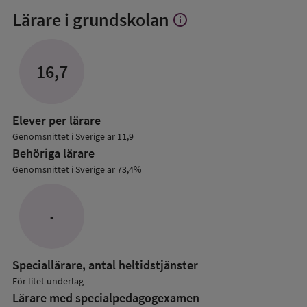
Lärare i grundskolan
info
Visa
mer
om
Lärare
16,7
i
grundskolan
Elever per lärare
Genomsnittet i Sverige är 11,9
Behöriga lärare
Genomsnittet i Sverige är 73,4%
-
Speciallärare, antal heltidstjänster
För litet underlag
Lärare med specialpedagog­examen