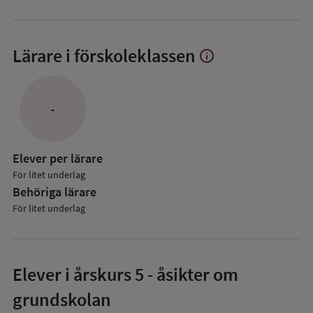
Lärare i förskoleklassen
info
Visa
mer
om
Lärare
-
i
förskoleklassen
Elever per lärare
För litet underlag
Behöriga lärare
För litet underlag
Elever i
årskurs 5
- åsikter om
grundskolan