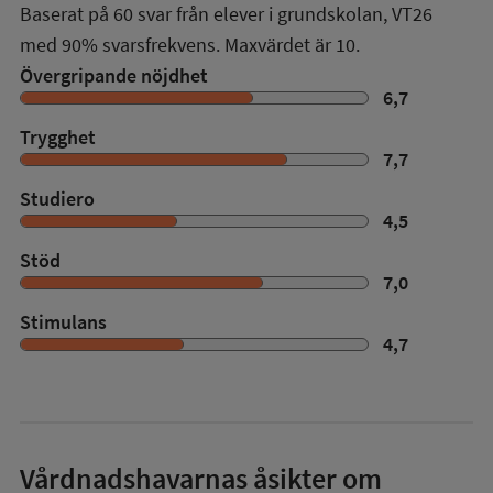
Baserat på
60
svar från elever i grundskolan,
VT26
med
90%
svarsfrekvens. Maxvärdet är 10.
Övergripande nöjdhet
6,7
Trygghet
7,7
Studiero
4,5
Stöd
7,0
Stimulans
4,7
Vårdnadshavarnas åsikter om