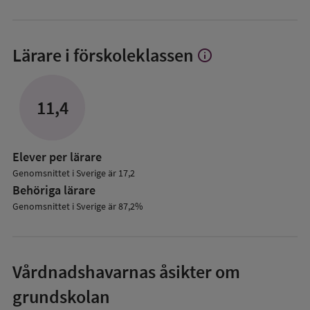
Lärare i förskoleklassen
info
Visa
mer
om
Lärare
11,4
i
förskoleklassen
Elever per lärare
Genomsnittet i Sverige är 17,2
Behöriga lärare
Genomsnittet i Sverige är 87,2%
Vårdnadshavarnas åsikter om
grundskolan