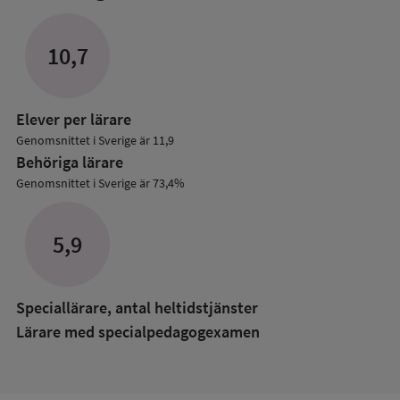
mer
om
Lärare
10,7
i
grundskolan
Elever per lärare
Genomsnittet i Sverige är 11,9
Behöriga lärare
Genomsnittet i Sverige är 73,4%
5,9
Speciallärare, antal heltidstjänster
Lärare med specialpedagog­examen