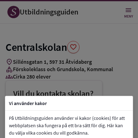
Spara
som
Utbildningsguiden
favorit
MENY
Centralskolan
favorite
location_on
Sillénsgatan 1
,
597
31
Åtvidaberg
category
Förskoleklass och Grundskola
, Kommunal
groups_3
Cirka 280 elever
Vill du kontakta skolan?
phone
Telefon:
0120-83364
Vi använder kakor
mail
E-post:
kommun@atvidaberg.se
På Utbildningsguiden använder vi kakor (cookies) för att
link
Webbplats:
Centralskolan
webbplatsen ska fungera på ett bra sätt för dig. Här kan
du välja vilka cookies du vill godkänna.