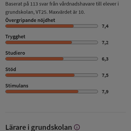
Baserat på
113
svar från vårdnadshavare till elever i
grundskolan,
VT25
. Maxvärdet är 10.
Övergripande nöjdhet
7,4
Trygghet
7,2
Studiero
6,3
Stöd
7,5
Stimulans
7,9
Lärare i grundskolan
info
Visa