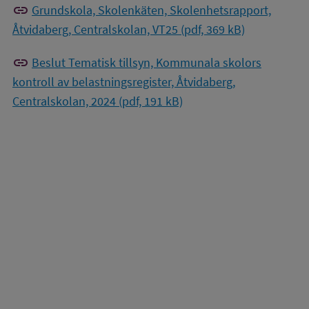
link
Grundskola, Skolenkäten, Skolenhetsrapport,
Åtvidaberg, Centralskolan, VT25 (pdf, 369 kB)
link
Beslut Tematisk tillsyn, Kommunala skolors
kontroll av belastningsregister, Åtvidaberg,
Centralskolan, 2024 (pdf, 191 kB)