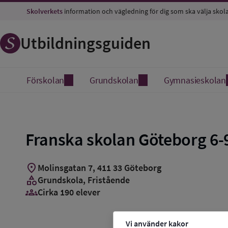
Spara
Skolverkets
information och vägledning för dig som ska välja skol
som
favorit
Utbildningsguiden
Förskolan
Grundskolan
Gymnasieskolan
Franska skolan Göteborg 6-
location_on
Molinsgatan 7
,
411
33
Göteborg
category
Grundskola
, Fristående
groups_3
Cirka 190 elever
Vi använder kakor