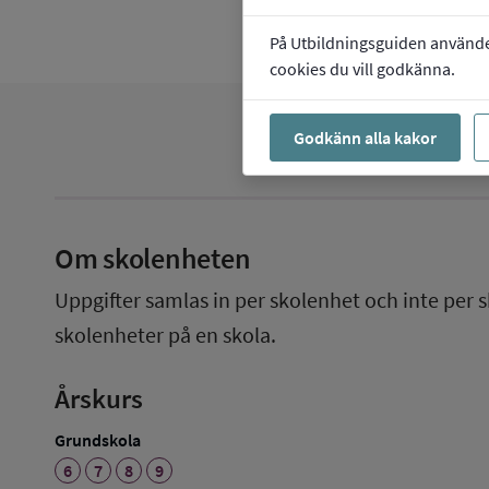
På Utbildningsguiden använder 
cookies du vill godkänna.
Godkänn alla kakor
Om skolenheten
Uppgifter samlas in per skolenhet och inte per s
skolenheter på en skola.
Årskurs
Grundskola
6
7
8
9