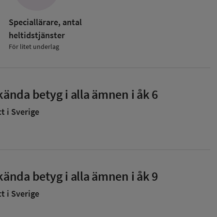
Speciallärare, antal
heltidstjänster
För litet underlag
ända betyg i alla ämnen i åk 6
 i Sverige
ända betyg i alla ämnen i åk 9
 i Sverige