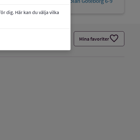
link
Webbplats:
Franska skolan Göteborg 6-9
r dig. Här kan du välja vilka
favorite
Mina favoriter