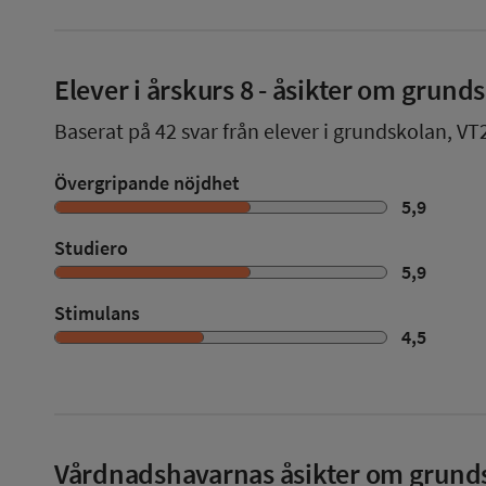
Elever i
årskurs 8
- åsikter om grund
Baserat på
42
svar från elever i grundskolan,
VT
Övergripande nöjdhet
5,9
Studiero
5,9
Stimulans
4,5
Vårdnadshavarnas åsikter om grund