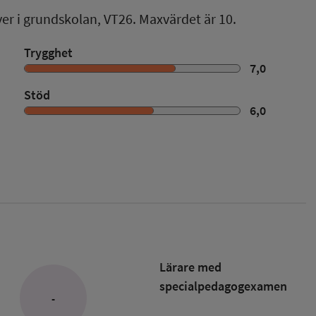
ver i grundskolan,
VT26
. Maxvärdet är 10.
Trygghet
7,0
Stöd
6,0
Lärare med
specialpedagog­examen
-