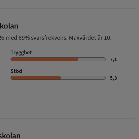
skolan
26
med
89%
svarsfrekvens. Maxvärdet är 10.
Trygghet
7,1
Stöd
5,3
skolan