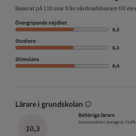
Baserat på
110
svar från vårdnadshavare till ele
Övergripande nöjdhet
6,3
Studiero
6,3
Stimulans
6,4
Lärare i grundskolan
info
Visa
mer
Behöriga lärare
om
Lärare
Genomsnittet i Sverige är 73,4%
10,3
i
grundskolan