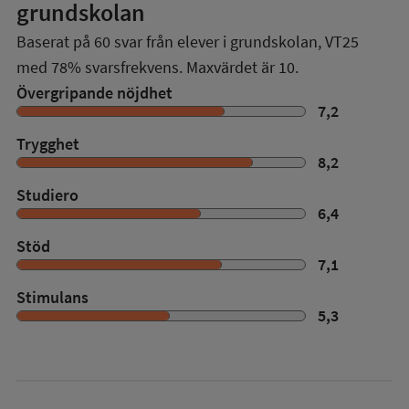
grundskolan
Baserat på
60
svar från elever i grundskolan,
VT25
med
78%
svarsfrekvens. Maxvärdet är 10.
Övergripande nöjdhet
7,2
Trygghet
8,2
Studiero
6,4
Stöd
7,1
Stimulans
5,3