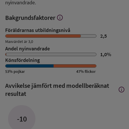
nyinvandrade.
Bakgrundsfaktorer
info
Visa
mer
om
Föräldrarnas utbildningsnivå
Bakgrundsfaktorer
2,5
Maxvärdet är 3,0
Andel nyinvandrade
1,0
%
Könsfördelning
53
%
pojkar
47
%
flickor
Avvikelse jämfört med modellberäknat
info
Visa
resultat
mer
om
Avvik
jämfö
-10
med
mode