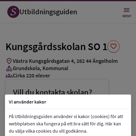
Spara
som
Utbildningsguiden
favorit
MENY
Kungsgårdsskolan SO 1
favorite
location_on
Västra Kungsgårdsgatan 4
,
262
44
Ängelholm
category
Grundskola
, Kommunal
groups_3
Cirka 220 elever
Vill du kontakta skolan?
phone
Telefon:
0431-468320
Vi använder kakor
mail
E-post:
expkuro@engelholm.se
På Utbildningsguiden använder vi kakor (cookies) för att
link
Webbplats:
Kungsgårdsskolan SO 1
webbplatsen ska fungera på ett bra sätt för dig. Här kan
du välja vilka cookies du vill godkänna.