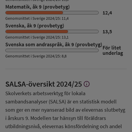
Matematik, åk 9 (provbetyg)
12,4
Genomsnittet i Sverige 2024/25: 11,4
Svenska, åk 9 (provbetyg)
13,5
Genomsnittet i Sverige 2024/25: 13,1
Svenska som andraspråk, åk 9 (provbetyg)
För litet
underlag
Genomsnittet i Sverige 2024/25: 8,8
SALSA-översikt
2024/25
info
Visa
mer
Skolverkets arbetsverktyg för lokala
om
sambandsanalyser (SALSA) är en statistisk modell
SALSA-
översikt
som ger en mer nyanserad bild av elevernas slutbetyg
i årskurs 9. Modellen tar hänsyn till föräldrars
utbildningsnivå, elevernas könsfördelning och andel