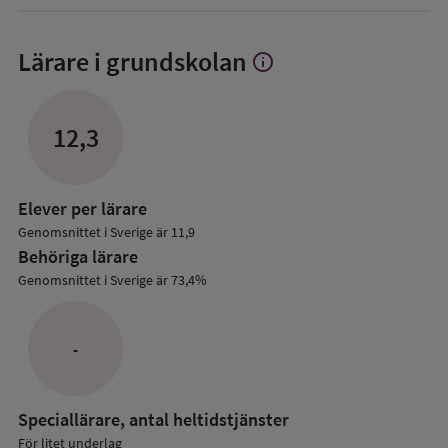
Lärare i grundskolan
info
Visa
mer
om
Lärare
12,3
i
grundskolan
Elever per lärare
Genomsnittet i Sverige är 11,9
Behöriga lärare
Genomsnittet i Sverige är 73,4%
-
Speciallärare, antal heltidstjänster
För litet underlag