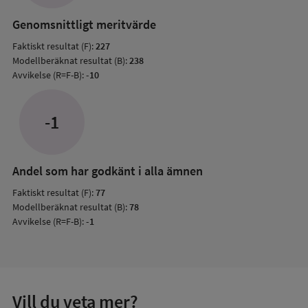
resul
Genomsnittligt meritvärde
Faktiskt resultat (F):
227
Modellberäknat resultat (B):
238
Avvikelse (R=F-B):
-10
-1
Andel som har godkänt i alla ämnen
Faktiskt resultat (F):
77
Modellberäknat resultat (B):
78
Avvikelse (R=F-B):
-1
Vill du veta mer?