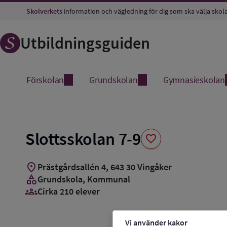
Spara
Skolverkets
information och vägledning för dig som ska välja skol
som
favorit
Utbildningsguiden
Förskolan
Grundskolan
Gymnasieskolan
Slottsskolan 7-9
favorite
location_on
Prästgårdsallén 4
,
643
30
Vingåker
category
Grundskola
, Kommunal
groups_3
Cirka 210 elever
Vi använder kakor