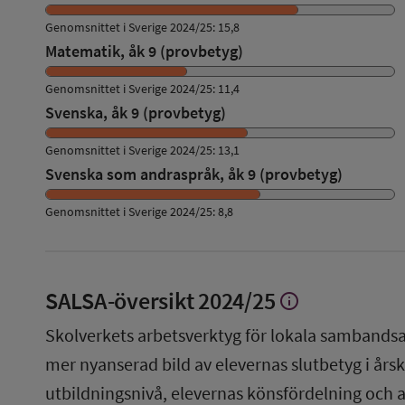
Genomsnittet i Sverige 2024/25: 15,8
Matematik, åk 9 (provbetyg)
Genomsnittet i Sverige 2024/25: 11,4
Svenska, åk 9 (provbetyg)
Genomsnittet i Sverige 2024/25: 13,1
Svenska som andraspråk, åk 9 (provbetyg)
Genomsnittet i Sverige 2024/25: 8,8
SALSA-översikt
2024/25
info
Visa
mer
Skolverkets arbetsverktyg för lokala sambandsa
om
SALSA-
mer nyanserad bild av elevernas slutbetyg i årsku
översikt
utbildningsnivå, elevernas könsfördelning och 