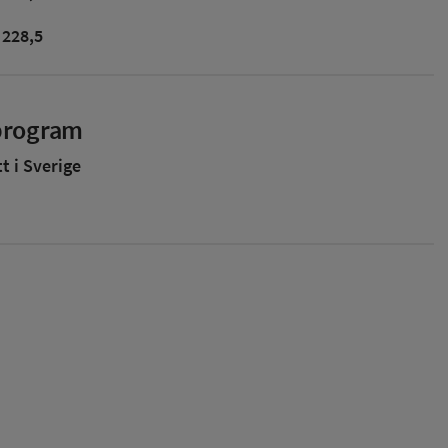
228,5
sprogram
 i Sverige