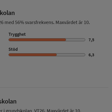
skolan
26
med
56%
svarsfrekvens. Maxvärdet är 10.
Trygghet
7,5
Stöd
6,3
skolan
er i grundskolan,
VT26
. Maxvärdet är 10.