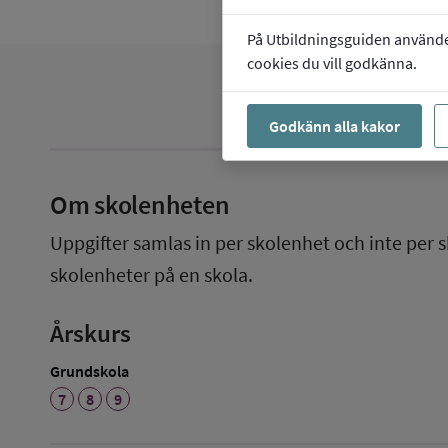
På Utbildningsguiden använder 
cookies du vill godkänna.
Godkänn alla kakor
Om skolenheten
Uppgifter samlas in per skolenhet och inte per s
skolenheter på en skola.
Årskurs
Grundskola
7
8
9