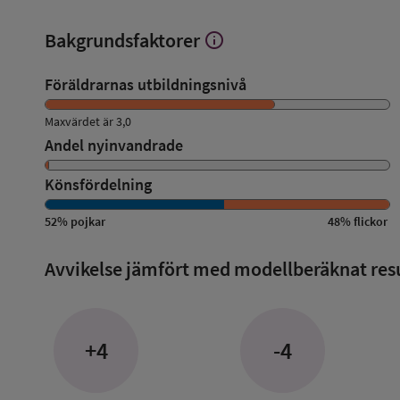
Bakgrundsfaktorer
info
Visa
mer
om
Föräldrarnas utbildningsnivå
Bakgrundsfaktorer
Maxvärdet är 3,0
Andel nyinvandrade
Könsfördelning
52
%
pojkar
48
%
flickor
Avvikelse jämfört med modellberäknat res
+4
-4