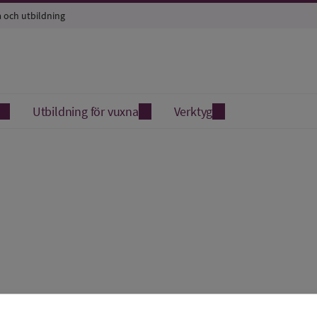
a och utbildning
Utbildning för vuxna
Verktyg