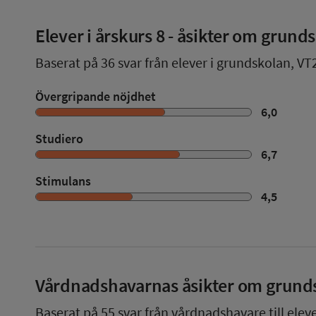
Elever i
årskurs 8
- åsikter om grund
Baserat på
36
svar från elever i grundskolan,
VT
Övergripande nöjdhet
6,0
Studiero
6,7
Stimulans
4,5
Vårdnadshavarnas åsikter om grund
Baserat på
55
svar från vårdnadshavare till elev