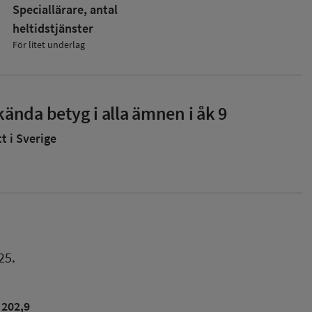
Speciallärare, antal
heltidstjänster
För litet underlag
ända betyg i alla ämnen i åk 9
 i Sverige
25.
202,9