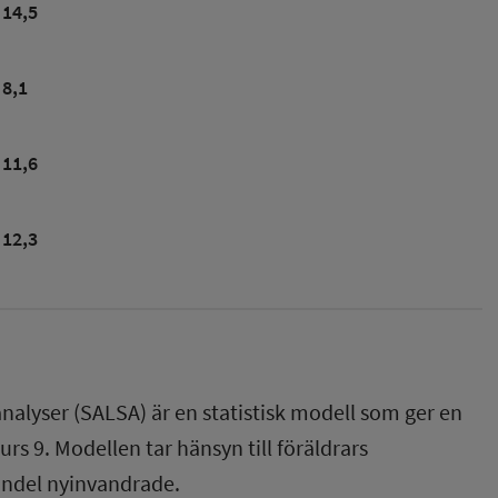
14,5
8,1
11,6
12,3
nalyser (SALSA) är en statistisk modell som ger en
rs 9. Modellen tar hänsyn till föräldrars
andel nyinvandrade.