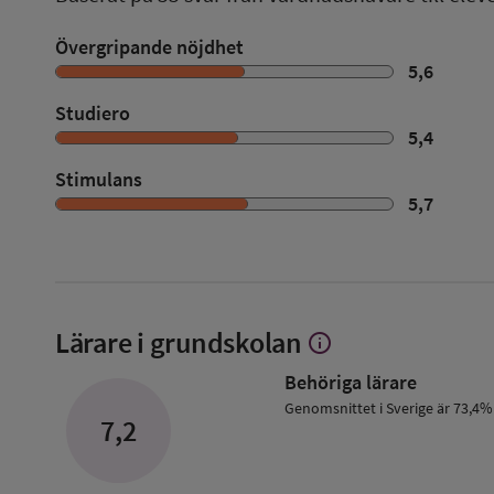
Övergripande nöjdhet
5,6
Studiero
5,4
Stimulans
5,7
Lärare i grundskolan
info
Visa
mer
Behöriga lärare
om
Lärare
Genomsnittet i Sverige är 73,4%
7,2
i
grundskolan