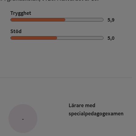
Trygghet
5,9
Stöd
5,0
Lärare med
specialpedagog­examen
-