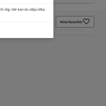
r dig. Här kan du välja vilka
favorite
Mina favoriter