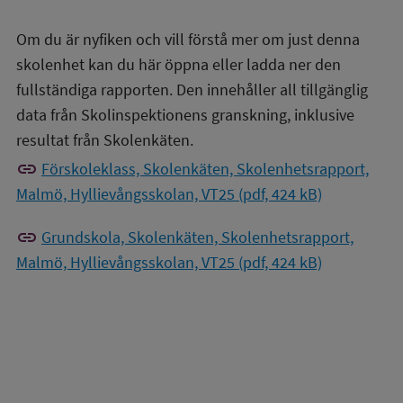
Om du är nyfiken och vill förstå mer om just denna
skolenhet kan du här öppna eller ladda ner den
fullständiga rapporten. Den innehåller all tillgänglig
data från Skolinspektionens granskning, inklusive
resultat från Skolenkäten.
link
Förskoleklass, Skolenkäten, Skolenhetsrapport,
Malmö, Hyllievångsskolan, VT25 (pdf, 424 kB)
link
Grundskola, Skolenkäten, Skolenhetsrapport,
Malmö, Hyllievångsskolan, VT25 (pdf, 424 kB)