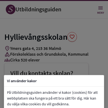
Spara
som
Utbildningsguiden
favorit
MENY
Hyllievångsskolan
favorite
location_on
Ymers gata 4
,
215
36
Malmö
category
Förskoleklass och Grundskola
, Kommunal
groups_3
Cirka 520 elever
Vill du kontakta skolan?
phone
Telefon:
0768-768506
Vi använder kakor
mail
E-post:
jeanette.hammer@malmo.se
På Utbildningsguiden använder vi kakor (cookies) för att
link
Webbplats:
Hyllievångsskolan
webbplatsen ska fungera på ett bra sätt för dig. Här kan
du välja vilka cookies du vill godkänna.