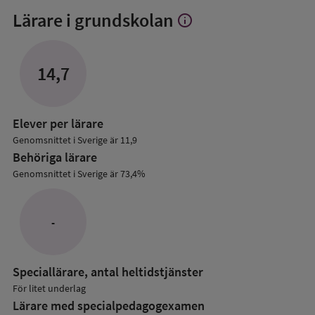
Lärare i grundskolan
info
Visa
mer
om
Lärare
14,7
i
grundskolan
Elever per lärare
Genomsnittet i Sverige är 11,9
Behöriga lärare
Genomsnittet i Sverige är 73,4%
-
Speciallärare, antal heltidstjänster
För litet underlag
Lärare med specialpedagog­examen