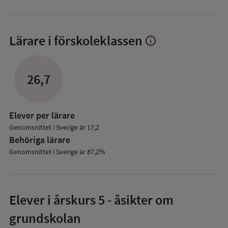
Lärare i förskoleklassen
info
Visa
mer
om
Lärare
26,7
i
förskoleklassen
Elever per lärare
Genomsnittet i Sverige är 17,2
Behöriga lärare
Genomsnittet i Sverige är 87,2%
Elever i
årskurs 5
- åsikter om
grundskolan