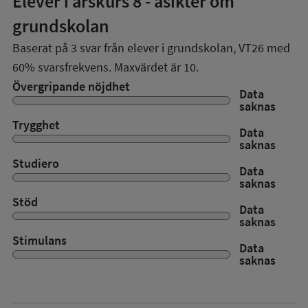
Elever i
årskurs 8
- åsikter om
grundskolan
Baserat på
3
svar från elever i grundskolan,
VT26
med
60%
svarsfrekvens. Maxvärdet är 10.
Övergripande nöjdhet
Data
saknas
Trygghet
Data
saknas
Studiero
Data
saknas
Stöd
Data
saknas
Stimulans
Data
saknas