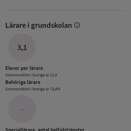
Lärare i grundskolan
info
Visa
mer
om
Lärare
3,1
i
grundskolan
Elever per lärare
Genomsnittet i Sverige är 11,9
Behöriga lärare
Genomsnittet i Sverige är 73,4%
-
Speciallärare, antal heltidstjänster