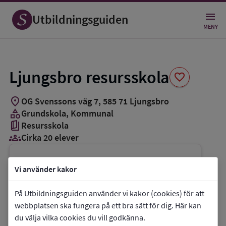
Spara
som
Utbildningsguiden
favorit
MENY
Ljungsbro resursskola
favorite
location_on
OG Svenssons väg 7
,
585
71
Ljungsbro
category
Grundskola
, Kommunal
book_5
Resursskola
groups_3
Cirka 20 elever
Vill du kontakta skolan?
Vi använder kakor
phone
Telefon:
013-294909
På Utbildningsguiden använder vi kakor (cookies) för att
mail
E-post:
mathias.moller@utb.linkoping.se
webbplatsen ska fungera på ett bra sätt för dig. Här kan
link
Webbplats:
Ljungsbro resursskola
du välja vilka cookies du vill godkänna.