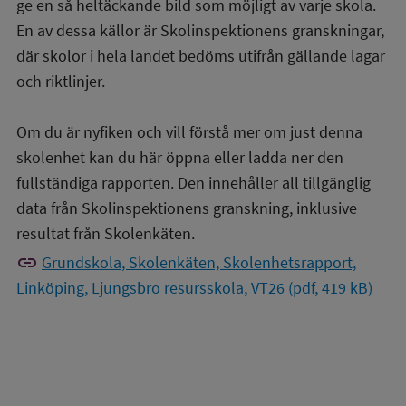
ge en så heltäckande bild som möjligt av varje skola.
En av dessa källor är Skolinspektionens granskningar,
där skolor i hela landet bedöms utifrån gällande lagar
och riktlinjer.
Om du är nyfiken och vill förstå mer om just denna
skolenhet kan du här öppna eller ladda ner den
fullständiga rapporten. Den innehåller all tillgänglig
data från Skolinspektionens granskning, inklusive
resultat från Skolenkäten.
link
Grundskola, Skolenkäten, Skolenhetsrapport,
Linköping, Ljungsbro resursskola, VT26 (pdf, 419 kB)