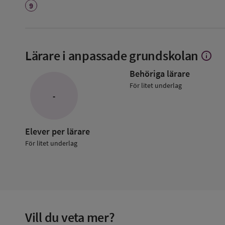
9
Lärare i anpassade grundskolan
info
Visa
mer
Behöriga lärare
om
Lärare
För litet underlag
i
-
anpass
grunds
Elever per lärare
För litet underlag
Vill du veta mer?