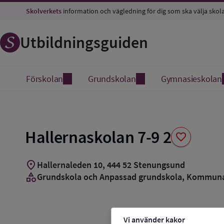
Spara
Skolverkets
information och vägledning för dig som ska välja skol
som
favorit
Utbildningsguiden
Förskolan
Grundskolan
Gymnasieskolan
Hallernaskolan 7-9 2
favorite
location_on
Hallernaleden 10
,
444
52
Stenungsund
category
Grundskola och Anpassad grundskola
, Kommun
Vi använder kakor