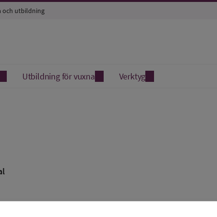
a och utbildning
Utbildning för vuxna
Verktyg
al