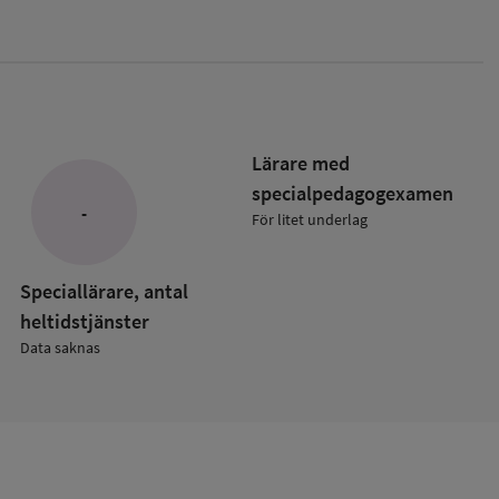
Lärare med
specialpedagog­examen
-
För litet underlag
ade
kolan
Speciallärare, antal
heltidstjänster
Data saknas