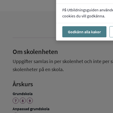
På Utbildningsguiden använder 
cookies du vill godkänna.
Godkänn alla kakor
Om skolenheten
Uppgifter samlas in per skolenhet och inte per s
skolenheter på en skola.
Årskurs
Grundskola
7
8
9
Anpassad grundskola