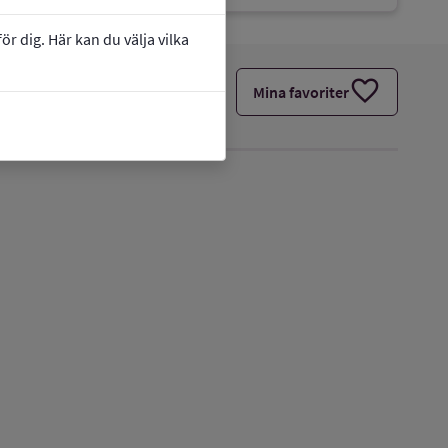
r dig. Här kan du välja vilka
favorite
Mina favoriter