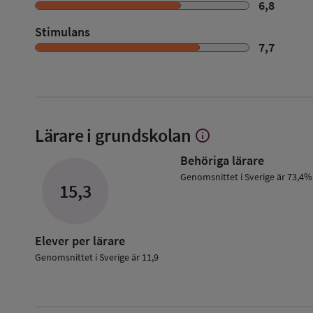
6,8
Stimulans
7,7
Lärare i grundskolan
info
Visa
mer
Behöriga lärare
om
Lärare
Genomsnittet i Sverige är 73,4%
15,3
i
grundskolan
Elever per lärare
Genomsnittet i Sverige är 11,9