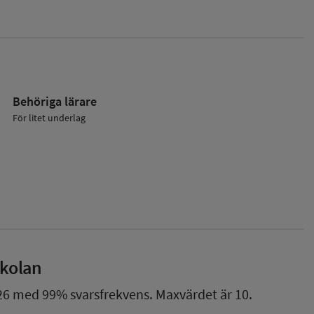
Behöriga lärare
För litet underlag
skolan
26
med
99%
svarsfrekvens. Maxvärdet är 10.