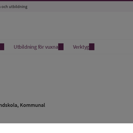
a och utbildning
Utbildning för vuxna
Verktyg
ndskola
, Kommunal