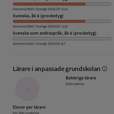
Genomsnittet i Sverige 2024/25: 11,6
Svenska, åk 6 (provbetyg)
Genomsnittet i Sverige 2024/25: 12,8
Svenska som andraspråk, åk 6 (provbetyg)
Genomsnittet i Sverige 2024/25: 8,7
Lärare i anpassade grundskolan
info
Visa
mer
Behöriga lärare
om
Lärare
Data saknas
i
-
anpass
grunds
Elever per lärare
För litet underlag