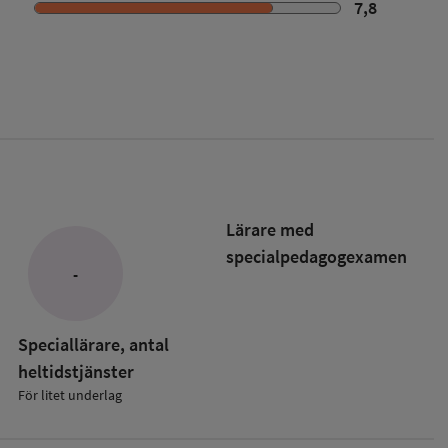
7,8
Lärare med
specialpedagog­examen
-
Speciallärare, antal
heltidstjänster
För litet underlag