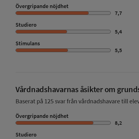
Övergripande nöjdhet
7,7
Studiero
5,4
Stimulans
5,5
Vårdnadshavarnas åsikter om grund
Baserat på
125
svar från vårdnadshavare till ele
Övergripande nöjdhet
8,2
Studiero