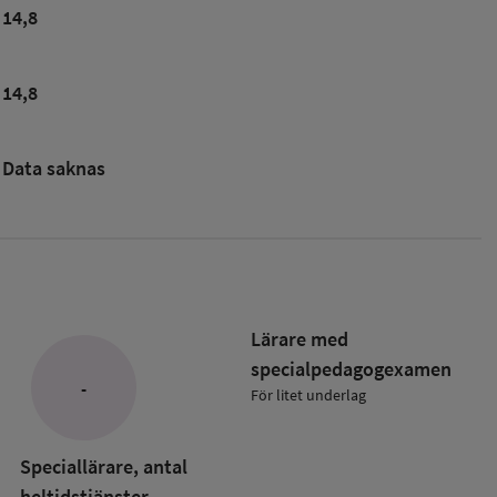
14,8
14,8
Data saknas
Lärare med
specialpedagog­examen
-
För litet underlag
ade
kolan
Speciallärare, antal
heltidstjänster