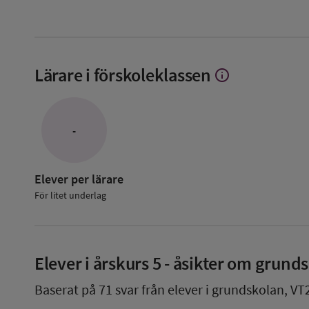
Lärare i förskoleklassen
info
Visa
mer
om
Lärare
i
-
förskoleklassen
Elever per lärare
För litet underlag
Elever i
årskurs 5
- åsikter om grund
Baserat på
71
svar från elever i grundskolan,
VT