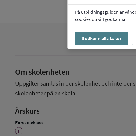
På Utbildningsguiden använder 
cookies du vill godkänna.
Godkänn alla kakor
Om skolenheten
Uppgifter samlas in per skolenhet och inte per s
skolenheter på en skola.
Årskurs
Förskoleklass
F