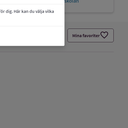
link
Webbplats:
Björngårdsskolan
r dig. Här kan du välja vilka
favorite
Mina favoriter