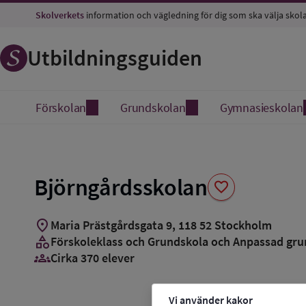
Spara
Skolverkets
information och vägledning för dig som ska välja skol
som
favorit
Utbildningsguiden
Förskolan
Grundskolan
Gymnasieskolan
Björngårdsskolan
favorite
location_on
Maria Prästgårdsgata 9
,
118
52
Stockholm
category
Förskoleklass och Grundskola och Anpassad gru
groups_3
Cirka 370 elever
Vi använder kakor