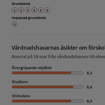
Grundskola
1
2
3
4
5
6
Anpassad grundskola
4
Vårdnadshavarnas åsikter om försko
Baserat på
18
svar från vårdnadshavare till eleve
Övergripande nöjdhet
8,3
Studiero
8,6
Stimulans
8,3