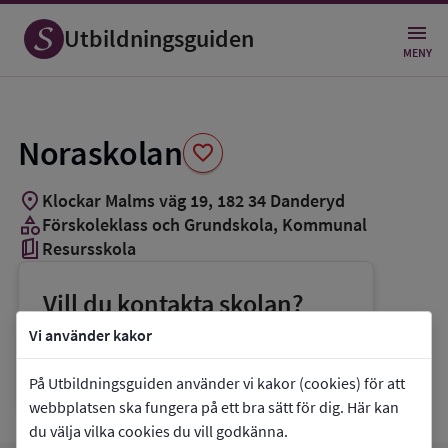
Spara
som
Utbildningsguiden
favorit
MENY
Noraskolan
favorite
location_on
Klockar Malms väg 19
,
182
34
Danderyd
category
Förskoleklass och Grundskola
, Kommunal
book_5
Resursskola
Vill du kontakta skolan?
phone
Telefon:
08-56891472
Vi använder kakor
mail
E-post:
bobo.borjesson@danderyd.se
På Utbildningsguiden använder vi kakor (cookies) för att
webbplatsen ska fungera på ett bra sätt för dig. Här kan
du välja vilka cookies du vill godkänna.