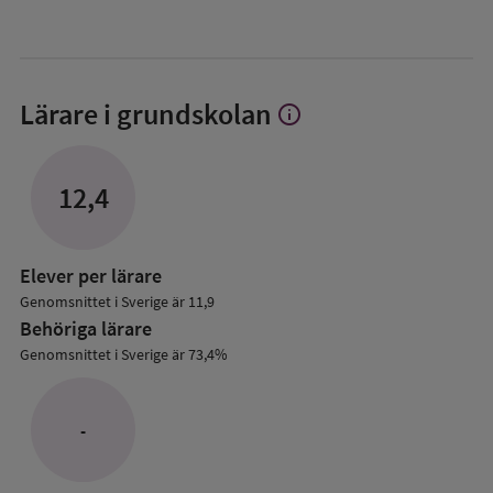
Lärare i grundskolan
info
Visa
mer
om
Lärare
12,4
i
grundskolan
Elever per lärare
Genomsnittet i Sverige är 11,9
Behöriga lärare
Genomsnittet i Sverige är 73,4%
-