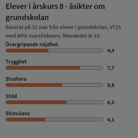
Elever i
årskurs 8
- åsikter om
grundskolan
Baserat på
32
svar från elever i grundskolan,
VT25
med
80%
svarsfrekvens. Maxvärdet är 10.
Övergripande nöjdhet
4,4
Trygghet
7,7
Studiero
5,8
Stöd
6,3
Stimulans
4,1