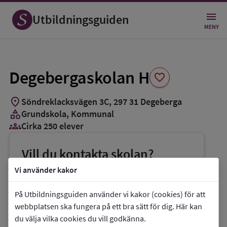
Spara
som
Utbildningsguiden
favorit
MENY
Degebergaskolan H
favorite
location_on
Söndreklacksvägen 3C
,
297
31
Degeberga
category
Grundskola
, Kommunal
groups_3
Cirka 250 elever
Vill du kontakta skolan?
phone
Telefon:
044-134300
Vi använder kakor
mail
E-post:
degebergaskolan@kristianstad.se
På Utbildningsguiden använder vi kakor (cookies) för att
link
Webbplats:
Degebergaskolan H
webbplatsen ska fungera på ett bra sätt för dig. Här kan
du välja vilka cookies du vill godkänna.