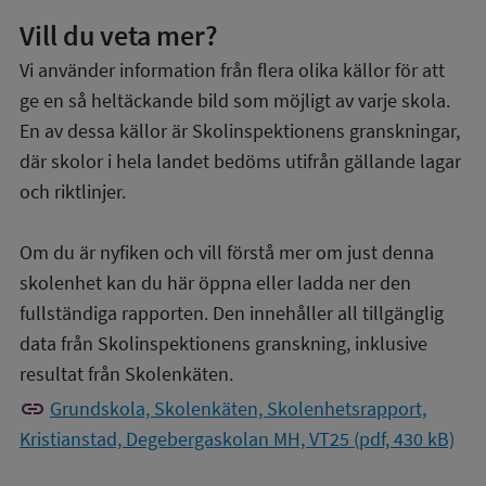
Vill du veta mer?
Vi använder information från flera olika källor för att
ge en så heltäckande bild som möjligt av varje skola.
En av dessa källor är Skolinspektionens granskningar,
där skolor i hela landet bedöms utifrån gällande lagar
och riktlinjer.
Om du är nyfiken och vill förstå mer om just denna
skolenhet kan du här öppna eller ladda ner den
fullständiga rapporten. Den innehåller all tillgänglig
data från Skolinspektionens granskning, inklusive
resultat från Skolenkäten.
link
Grundskola, Skolenkäten, Skolenhetsrapport,
Kristianstad, Degebergaskolan MH, VT25 (pdf, 430 kB)