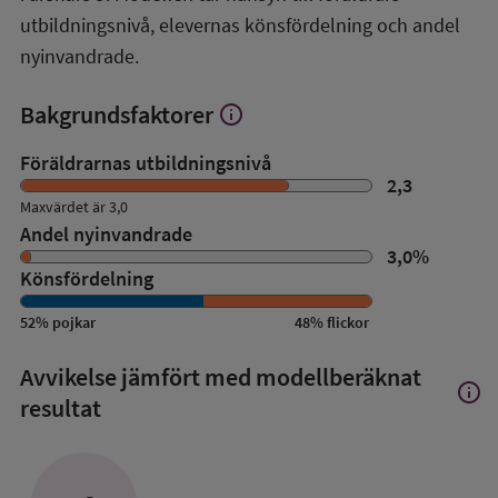
utbildningsnivå, elevernas könsfördelning och andel
nyinvandrade.
Bakgrundsfaktorer
info
Visa
mer
om
Föräldrarnas utbildningsnivå
Bakgrundsfaktorer
2,3
Maxvärdet är 3,0
Andel nyinvandrade
3,0
%
Könsfördelning
52
%
pojkar
48
%
flickor
Avvikelse jämfört med modellberäknat
info
Visa
resultat
mer
om
Avvik
jämfö