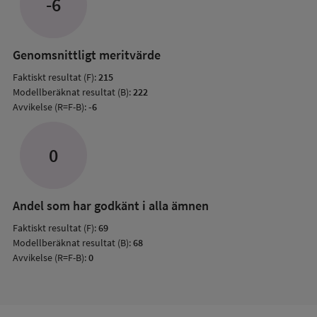
-6
med
mode
resul
Genomsnittligt meritvärde
Faktiskt resultat (F):
215
Modellberäknat resultat (B):
222
Avvikelse (R=F-B):
-6
0
Andel som har godkänt i alla ämnen
Faktiskt resultat (F):
69
Modellberäknat resultat (B):
68
Avvikelse (R=F-B):
0