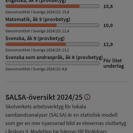
Engelska, åk 9 (provbetyg)
15,8
Genomsnittet i Sverige 2024/25: 15,8
Matematik, åk 9 (provbetyg)
10,9
Genomsnittet i Sverige 2024/25: 11,4
Svenska, åk 9 (provbetyg)
12,9
Genomsnittet i Sverige 2024/25: 13,1
Svenska som andraspråk, åk 9 (provbetyg)
För litet
underlag
Genomsnittet i Sverige 2024/25: 8,8
SALSA-översikt
2024/25
info
Visa
mer
Skolverkets arbetsverktyg för lokala
om
sambandsanalyser (SALSA) är en statistisk modell
SALSA-
översikt
som ger en mer nyanserad bild av elevernas slutbetyg
i årskurs 9. Modellen tar hänsyn till föräldrars