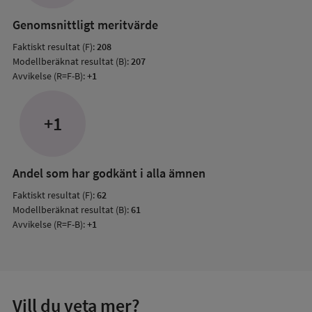
resul
Genomsnittligt meritvärde
Faktiskt resultat (F):
208
Modellberäknat resultat (B):
207
Avvikelse (R=F-B):
+1
+1
Andel som har godkänt i alla ämnen
Faktiskt resultat (F):
62
Modellberäknat resultat (B):
61
Avvikelse (R=F-B):
+1
Vill du veta mer?