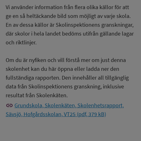
Vi använder information från flera olika källor för att
ge en så heltäckande bild som möjligt av varje skola.
En av dessa källor är Skolinspektionens granskningar,
där skolor i hela landet bedöms utifrån gällande lagar
och riktlinjer.
Om du är nyfiken och vill förstå mer om just denna
skolenhet kan du här öppna eller ladda ner den
fullständiga rapporten. Den innehåller all tillgänglig
data från Skolinspektionens granskning, inklusive
resultat från Skolenkäten.
link
Grundskola, Skolenkäten, Skolenhetsrapport,
Sävsjö, Hofgårdsskolan, VT25 (pdf, 379 kB)