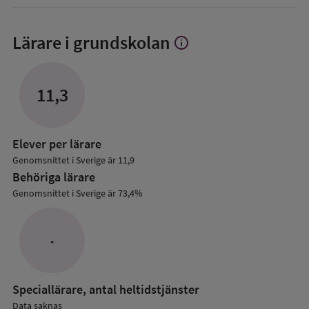
Lärare i grundskolan
info
Visa
mer
om
Lärare
11,3
i
grundskolan
Elever per lärare
Genomsnittet i Sverige är 11,9
Behöriga lärare
Genomsnittet i Sverige är 73,4%
-
Speciallärare, antal heltidstjänster
Data saknas