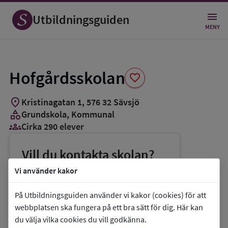
Spara
som
Utbildningsguiden
favorit
MENY
Hofgårdsskolan
favorite
location_on
Kristinagatan 1
,
576
32
Sävsjö
category
Grundskola
, Kommunal
groups_3
Cirka 290 elever
Vill du kontakta skolan?
phone
Telefon:
0382-15322
Vi använder kakor
mail
E-post:
henrik.starkman@savsjo.se
På Utbildningsguiden använder vi kakor (cookies) för att
link
Webbplats:
Hofgårdsskolan
webbplatsen ska fungera på ett bra sätt för dig. Här kan
du välja vilka cookies du vill godkänna.