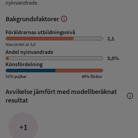
nyinvandrade.
Bakgrundsfaktorer
info
Visa
mer
om
Föräldrarnas utbildningsnivå
Bakgrundsfaktorer
2,1
Maxvärdet är 3,0
Andel nyinvandrade
3,0
%
Könsfördelning
51
%
pojkar
49
%
flickor
Avvikelse jämfört med modellberäknat
info
Visa
resultat
mer
om
Avvik
jämfö
+1
med
mode