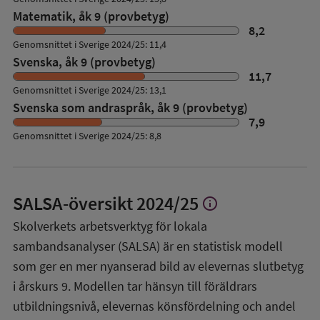
Matematik, åk 9 (provbetyg)
8,2
Genomsnittet i Sverige 2024/25: 11,4
Svenska, åk 9 (provbetyg)
11,7
Genomsnittet i Sverige 2024/25: 13,1
Svenska som andraspråk, åk 9 (provbetyg)
7,9
Genomsnittet i Sverige 2024/25: 8,8
SALSA-översikt
2024/25
info
Visa
mer
Skolverkets arbetsverktyg för lokala
om
sambandsanalyser (SALSA) är en statistisk modell
SALSA-
översikt
som ger en mer nyanserad bild av elevernas slutbetyg
i årskurs 9. Modellen tar hänsyn till föräldrars
utbildningsnivå, elevernas könsfördelning och andel