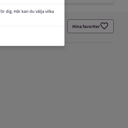
r dig. Här kan du välja vilka
favorite
Mina favoriter