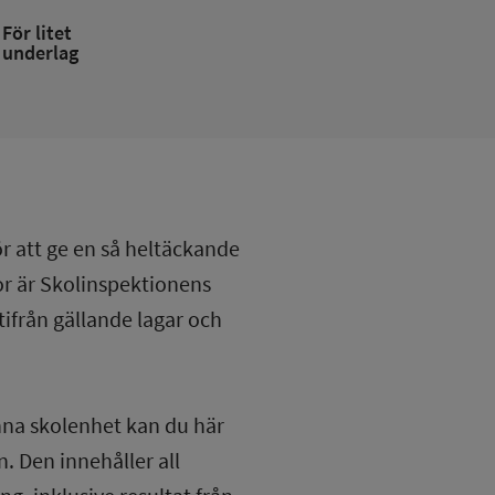
För litet
underlag
ör att ge en så heltäckande
lor är Skolinspektionens
tifrån gällande lagar och
nna skolenhet kan du här
. Den innehåller all