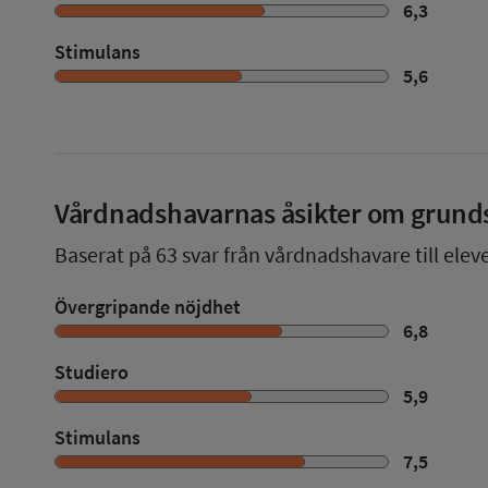
6,3
Stimulans
5,6
Vårdnadshavarnas åsikter om grund
Baserat på
63
svar från vårdnadshavare till elev
Övergripande nöjdhet
6,8
Studiero
5,9
Stimulans
7,5