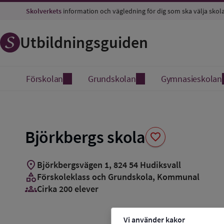
Spara
Skolverkets
information och vägledning för dig som ska välja skol
som
favorit
Utbildningsguiden
Förskolan
Grundskolan
Gymnasieskolan
Björkbergs skola
favorite
location_on
Björkbergsvägen 1
,
824
54
Hudiksvall
category
Förskoleklass och Grundskola
, Kommunal
groups_3
Cirka 200 elever
Vi använder kakor