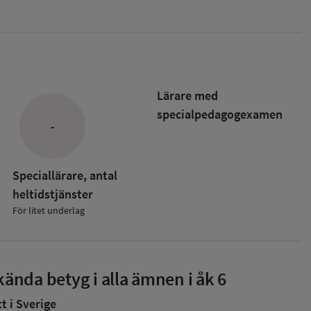
Lärare med
specialpedagog­examen
-
Speciallärare, antal
heltidstjänster
För litet underlag
ända betyg i alla ämnen i åk 6
 i Sverige