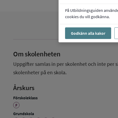
På Utbildningsguiden använder 
cookies du vill godkänna.
Godkänn alla kakor
Om skolenheten
Uppgifter samlas in per skolenhet och inte per s
skolenheter på en skola.
Årskurs
Förskoleklass
F
Grundskola