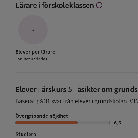
Lärare i förskoleklassen
info
Visa
mer
om
Lärare
i
-
förskoleklassen
Elever per lärare
För litet underlag
Elever i
årskurs 5
- åsikter om grund
Baserat på
31
svar från elever i grundskolan,
VT
Övergripande nöjdhet
6,6
Studiero