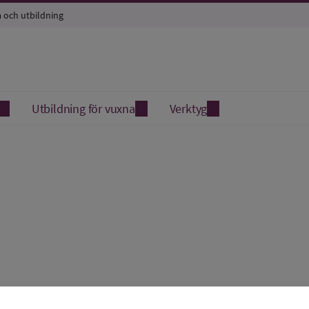
a och utbildning
Utbildning för vuxna
Verktyg