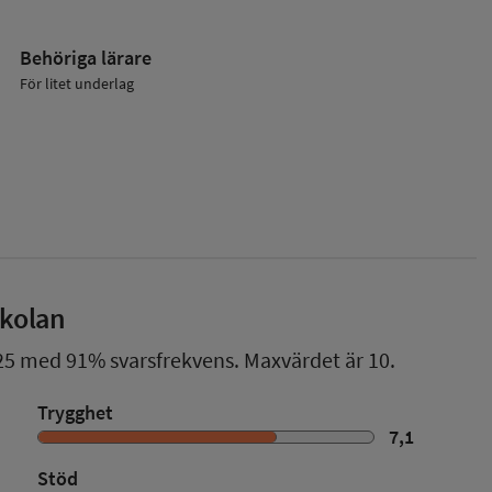
Behöriga lärare
För litet underlag
skolan
25
med
91%
svarsfrekvens. Maxvärdet är 10.
Trygghet
7,1
Stöd