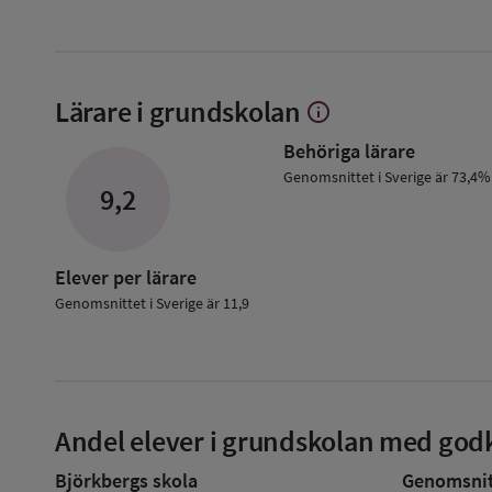
Lärare i grundskolan
info
Visa
mer
Behöriga lärare
om
Lärare
Genomsnittet i Sverige är 73,4%
9,2
i
grundskolan
Elever per lärare
Genomsnittet i Sverige är 11,9
Andel elever i grundskolan med godk
Björkbergs skola
Genomsnitt