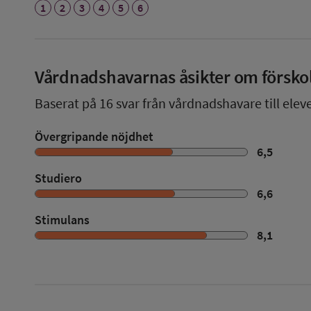
1
2
3
4
5
6
Vårdnadshavarnas åsikter om försko
Baserat på
16
svar från vårdnadshavare till eleve
Övergripande nöjdhet
6,5
Studiero
6,6
Stimulans
8,1