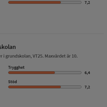
7,2
skolan
er i grundskolan,
VT25
. Maxvärdet är 10.
Trygghet
6,4
Stöd
7,2