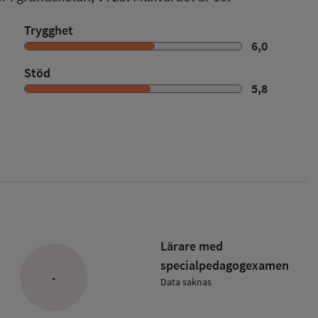
Trygghet
6,0
Stöd
5,8
Lärare med
specialpedagog­examen
-
Data saknas