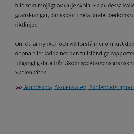
bild som möjligt av varje skola. En av dessa käl
granskningar, där skolor i hela landet bedöms u
riktlinjer.
Om du är nyfiken och vill förstå mer om just de
öppna eller ladda ner den fullständiga rapporten
tillgänglig data från Skolinspektionens gransknin
Skolenkäten.
link
Grundskola, Skolenkäten, Skolenhetsrapport