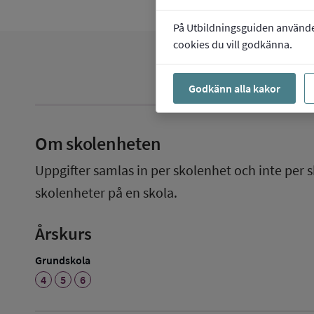
På Utbildningsguiden använder 
cookies du vill godkänna.
Godkänn alla kakor
Om skolenheten
Uppgifter samlas in per skolenhet och inte per s
skolenheter på en skola.
Årskurs
Grundskola
4
5
6