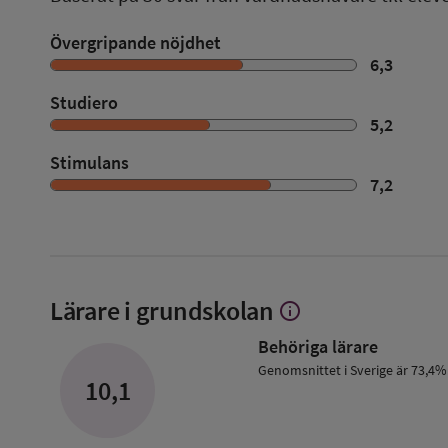
Övergripande nöjdhet
6,3
Studiero
5,2
Stimulans
7,2
Lärare i grundskolan
info
Visa
mer
Behöriga lärare
om
Lärare
Genomsnittet i Sverige är 73,4%
10,1
i
grundskolan