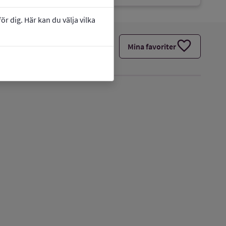
r dig. Här kan du välja vilka
favorite
Mina favoriter