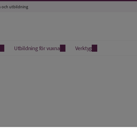
a och utbildning
Utbildning för vuxna
Verktyg