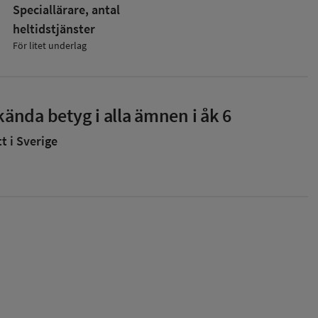
Speciallärare, antal
heltidstjänster
För litet underlag
ända betyg i alla ämnen i åk 6
 i Sverige