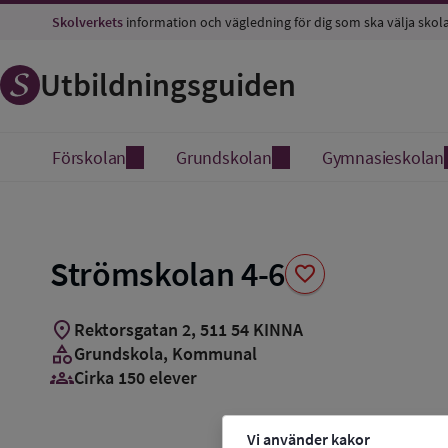
Spara
Skolverkets
information och vägledning för dig som ska välja skol
som
favorit
Utbildningsguiden
Förskolan
Grundskolan
Gymnasieskolan
Strömskolan 4-6
favorite
location_on
Rektorsgatan 2
,
511
54
KINNA
category
Grundskola
, Kommunal
groups_3
Cirka 150 elever
Vi använder kakor