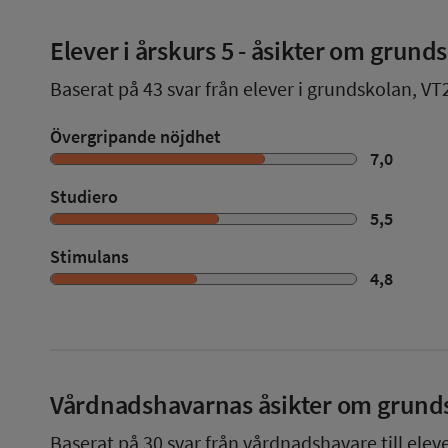
Elever i
årskurs 5
- åsikter om grund
Baserat på
43
svar från elever i grundskolan,
VT
Övergripande nöjdhet
7,0
Studiero
5,5
Stimulans
4,8
Vårdnadshavarnas åsikter om grund
Baserat på
30
svar från vårdnadshavare till elev