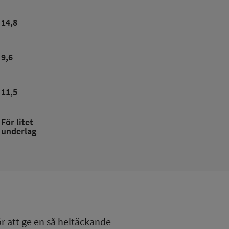
14,8
9,6
11,5
För litet
underlag
ör att ge en så heltäckande