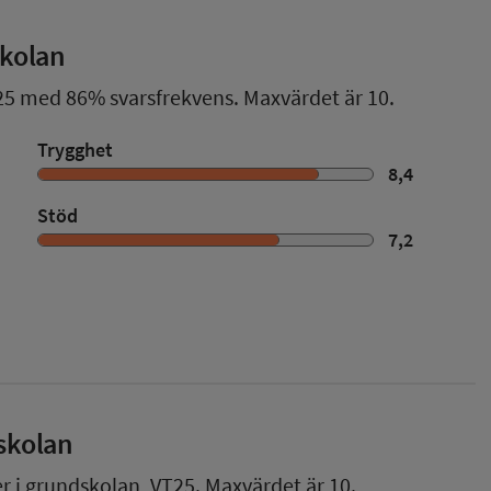
skolan
25
med
86%
svarsfrekvens. Maxvärdet är 10.
Trygghet
8,4
Stöd
7,2
skolan
er i grundskolan,
VT25
. Maxvärdet är 10.