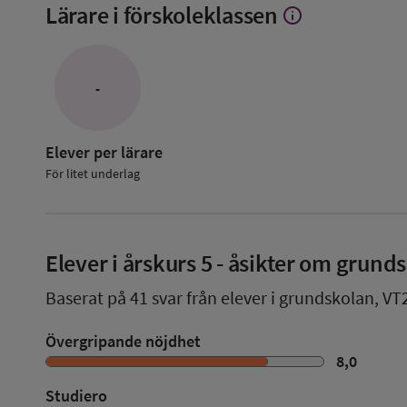
Lärare i förskoleklassen
info
Visa
mer
om
Lärare
i
-
förskoleklassen
Elever per lärare
För litet underlag
Elever i
årskurs 5
- åsikter om grund
Baserat på
41
svar från elever i grundskolan,
VT
Övergripande nöjdhet
8,0
Studiero