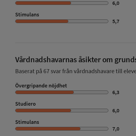
6,0
Stimulans
5,7
Vårdnadshavarnas åsikter om grund
Baserat på
67
svar från vårdnadshavare till elev
Övergripande nöjdhet
6,3
Studiero
6,0
Stimulans
7,0