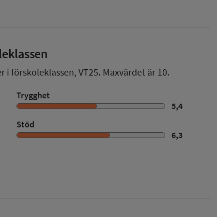
leklassen
r i förskoleklassen,
VT25
. Maxvärdet är 10.
Trygghet
5,4
Stöd
6,3