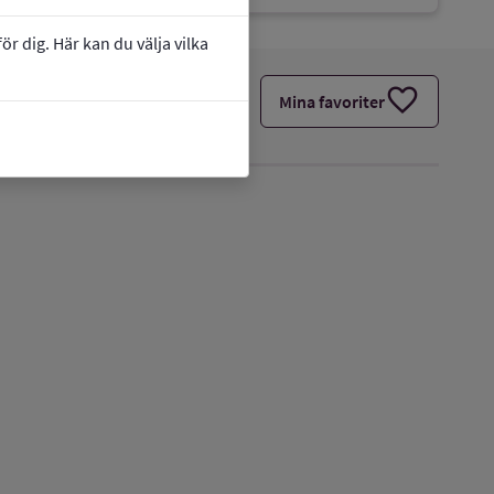
r dig. Här kan du välja vilka
favorite
Mina favoriter