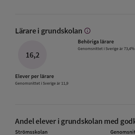
Lärare i grundskolan
info
Visa
mer
Behöriga lärare
om
Lärare
Genomsnittet i Sverige är 73,4%
16,2
i
grundskolan
Elever per lärare
Genomsnittet i Sverige är 11,9
Andel elever i grundskolan med godk
Strömsskolan
Genomsnitt