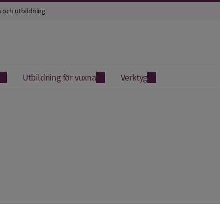
a och utbildning
Utbildning för vuxna
Verktyg