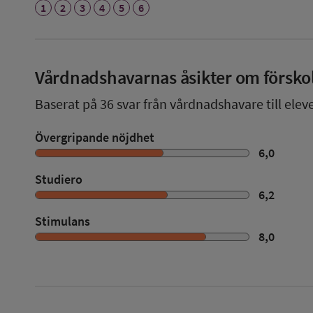
1
2
3
4
5
6
Vårdnadshavarnas åsikter om försko
Baserat på
36
svar från vårdnadshavare till eleve
Övergripande nöjdhet
6,0
Studiero
6,2
Stimulans
8,0