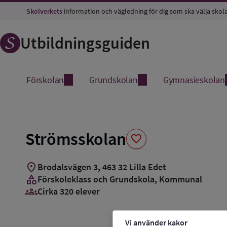
Spara
Skolverkets
information och vägledning för dig som ska välja skol
som
favorit
Utbildningsguiden
Förskolan
Grundskolan
Gymnasieskolan
Strömsskolan
favorite
location_on
Brodalsvägen 3
,
463
32
Lilla Edet
category
Förskoleklass och Grundskola
, Kommunal
groups_3
Cirka 320 elever
Vi använder kakor