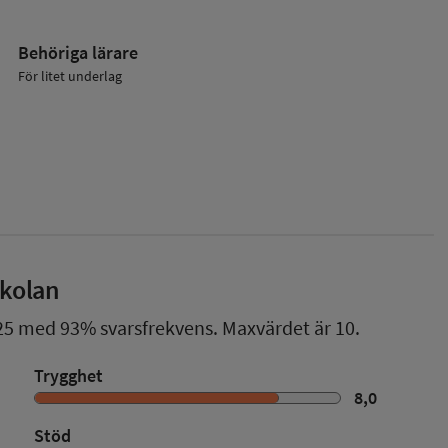
Behöriga lärare
För litet underlag
skolan
25
med
93%
svarsfrekvens. Maxvärdet är 10.
Trygghet
8,0
Stöd