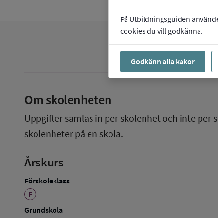
På Utbildningsguiden använder 
cookies du vill godkänna.
Godkänn alla kakor
Om skolenheten
Uppgifter samlas in per skolenhet och inte per s
skolenheter på en skola.
Årskurs
Förskoleklass
F
Grundskola