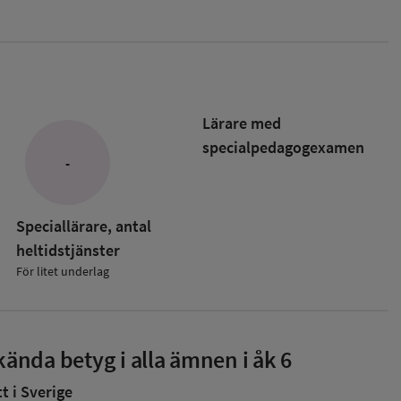
Lärare med
specialpedagog­examen
-
Speciallärare, antal
heltidstjänster
För litet underlag
ända betyg i alla ämnen i åk 6
 i Sverige