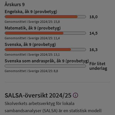
Årskurs 9
Engelska, åk 9 (provbetyg)
18,0
Genomsnittet i Sverige 2024/25: 15,8
Matematik, åk 9 (provbetyg)
14,5
Genomsnittet i Sverige 2024/25: 11,4
Svenska, åk 9 (provbetyg)
16,3
Genomsnittet i Sverige 2024/25: 13,1
Svenska som andraspråk, åk 9 (provbetyg)
För litet
underlag
Genomsnittet i Sverige 2024/25: 8,8
SALSA-översikt
2024/25
info
Visa
mer
Skolverkets arbetsverktyg för lokala
om
sambandsanalyser (SALSA) är en statistisk modell
SALSA-