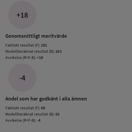
Avvik
jämfö
+18
med
mode
resul
Genomsnittligt meritvärde
Faktiskt resultat (F):
281
Modellberäknat resultat (B):
263
Avvikelse (R=F-B):
+18
-4
Andel som har godkänt i alla ämnen
Faktiskt resultat (F):
88
Modellberäknat resultat (B):
92
Avvikelse (R=F-B):
-4