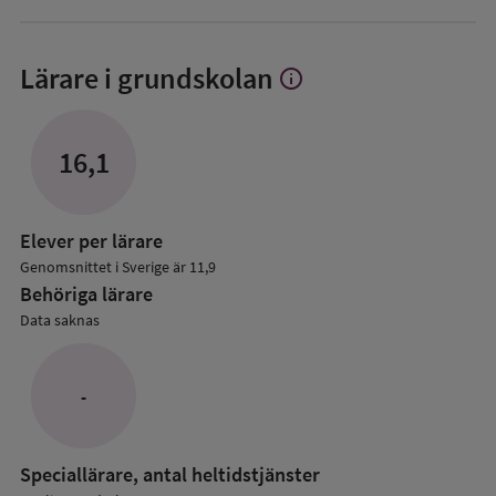
Lärare i grundskolan
info
Visa
mer
om
Lärare
16,1
i
grundskolan
Elever per lärare
Genomsnittet i Sverige är 11,9
Behöriga lärare
Data saknas
-
Speciallärare, antal heltidstjänster