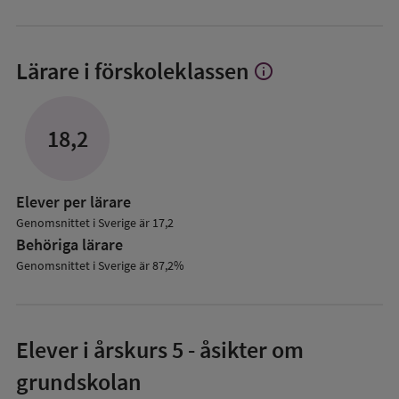
Lärare i förskoleklassen
info
Visa
mer
om
Lärare
18,2
i
förskoleklassen
Elever per lärare
Genomsnittet i Sverige är 17,2
Behöriga lärare
Genomsnittet i Sverige är 87,2%
Elever i
årskurs 5
- åsikter om
grundskolan