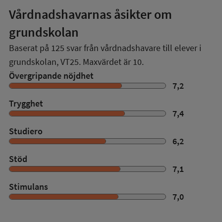
Vårdnadshavarnas åsikter om
grundskolan
Baserat på
125
svar från vårdnadshavare till elever i
grundskolan,
VT25
. Maxvärdet är 10.
Övergripande nöjdhet
7,2
Trygghet
7,4
Studiero
6,2
Stöd
7,1
Stimulans
7,0