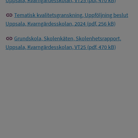
Uppsala, Kvarngärdesskolan, VT25 (pdf, 470 kB)
link
Tematisk kvalitetsgranskning, Uppföljning beslut
Uppsala, Kvarngärdesskolan, 2024 (pdf, 256 kB)
link
Grundskola, Skolenkäten, Skolenhetsrapport,
Uppsala, Kvarngärdesskolan, VT25 (pdf, 470 kB)