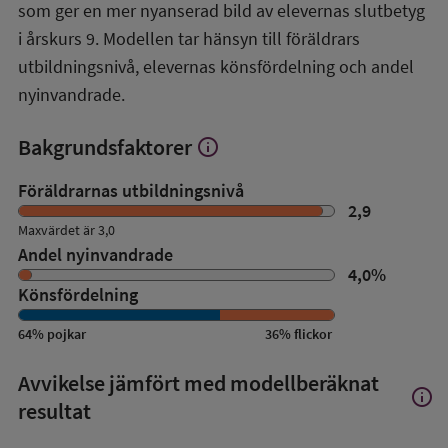
översikt
som ger en mer nyanserad bild av elevernas slutbetyg
i årskurs 9. Modellen tar hänsyn till föräldrars
utbildningsnivå, elevernas könsfördelning och andel
nyinvandrade.
Bakgrundsfaktorer
info
Visa
mer
om
Föräldrarnas utbildningsnivå
Bakgrundsfaktorer
2,9
Maxvärdet är 3,0
Andel nyinvandrade
4,0
%
Könsfördelning
64
%
pojkar
36
%
flickor
Avvikelse jämfört med modellberäknat
info
Visa
resultat
mer
om