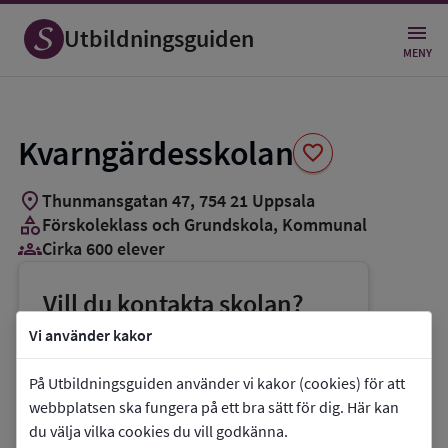
Spara
som
Utbildningsguiden
favorit
MENY
Kvarngärdesskolan
favorite
location_on
Thunmansgatan 47
,
754
21
Uppsala
category
Förskoleklass och Grundskola
, Kommunal
groups_3
Cirka 600 elever
Vill du kontakta skolan?
phone
Telefon:
018-7275900
Vi använder kakor
mail
E-post:
yvonne.granroth@uppsala.se
På Utbildningsguiden använder vi kakor (cookies) för att
link
Webbplats:
Kvarngärdesskolan
webbplatsen ska fungera på ett bra sätt för dig. Här kan
du välja vilka cookies du vill godkänna.