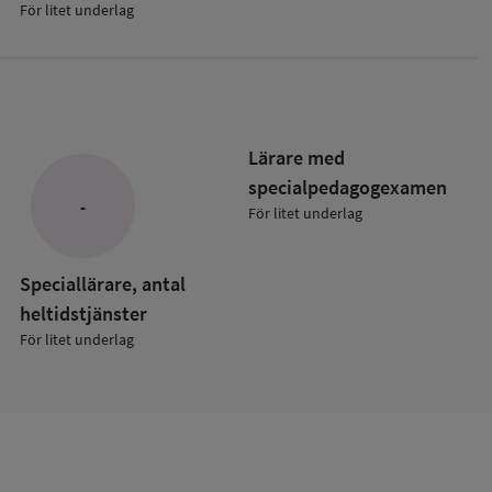
För litet underlag
Lärare med
specialpedagog­examen
-
För litet underlag
ade
kolan
Speciallärare, antal
heltidstjänster
För litet underlag