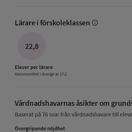
Lärare i förskoleklassen
info
Visa
mer
om
Lärare
22,8
i
förskoleklassen
Elever per lärare
Genomsnittet i Sverige är 17,2
Vårdnadshavarnas åsikter om grund
Baserat på
76
svar från vårdnadshavare till elev
Övergripande nöjdhet