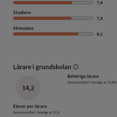
7,4
Studiero
7,3
Stimulans
8,2
Lärare i grundskolan
info
Visa
mer
Behöriga lärare
om
Lärare
Genomsnittet i Sverige är 73,4%
14,2
i
grundskolan
Elever per lärare
Genomsnittet i Sverige är 11,9