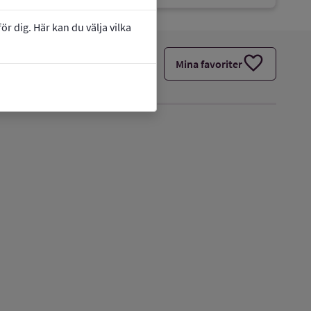
r dig. Här kan du välja vilka
favorite
Mina favoriter