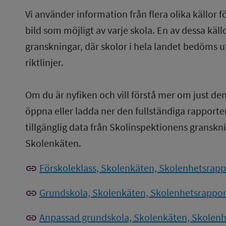
Vi använder information från flera olika källor f
bild som möjligt av varje skola. En av dessa käl
granskningar, där skolor i hela landet bedöms u
riktlinjer.
Om du är nyfiken och vill förstå mer om just de
öppna eller ladda ner den fullständiga rapporten
tillgänglig data från Skolinspektionens gransknin
Skolenkäten.
link
Förskoleklass, Skolenkäten, Skolenhetsrappo
link
Grundskola, Skolenkäten, Skolenhetsrapport
link
Anpassad grundskola, Skolenkäten, Skolenhe