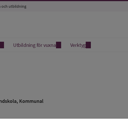
a och utbildning
Utbildning för vuxna
Verktyg
ndskola
, Kommunal