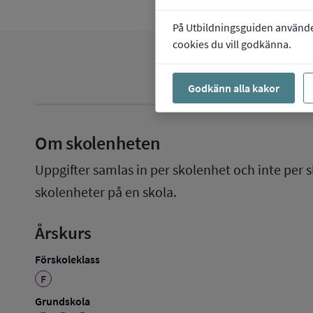
På Utbildningsguiden använder 
cookies du vill godkänna.
Godkänn alla kakor
Om skolenheten
Uppgifter samlas in per skolenhet och inte per s
skolenheter på en skola.
Årskurs
Förskoleklass
F
Grundskola