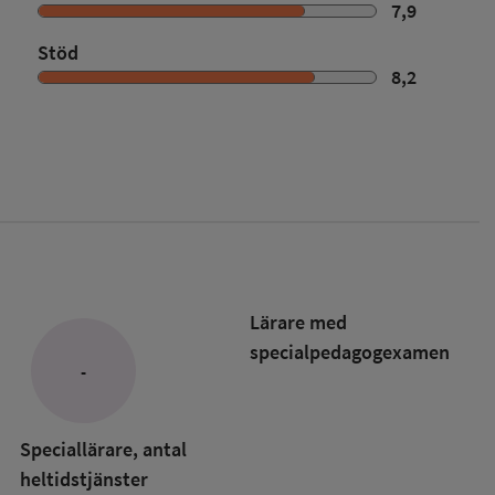
7,9
Stöd
8,2
Lärare med
specialpedagog­examen
-
Speciallärare, antal
heltidstjänster