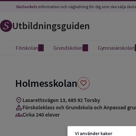
Spara
Skolverkets
information och vägledning för dig som ska välja skol
som
favorit
Utbildningsguiden
Förskolan
Grundskolan
Gymnasieskolan
Holmesskolan
favorite
location_on
Lasarettsvägen 13
,
685
92
Torsby
category
Förskoleklass och Grundskola och Anpassad gru
groups_3
Cirka 240 elever
Vi använder kakor