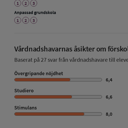
1
2
3
Anpassad grundskola
1
2
3
Vårdnadshavarnas åsikter om försko
Baserat på
27
svar från vårdnadshavare till eleve
Övergripande nöjdhet
6,4
Studiero
6,6
Stimulans
8,0