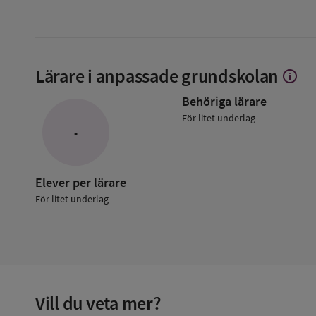
Lärare i anpassade grundskolan
info
Visa
mer
Behöriga lärare
om
Lärare
För litet underlag
i
-
anpass
grunds
Elever per lärare
För litet underlag
Vill du veta mer?