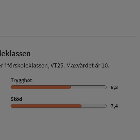
leklassen
r i förskoleklassen,
VT25
. Maxvärdet är 10.
Trygghet
6,3
Stöd
7,4