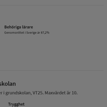
Behöriga lärare
Genomsnittet i Sverige är 87,2%
skolan
er i grundskolan,
VT25
. Maxvärdet är 10.
Trygghet