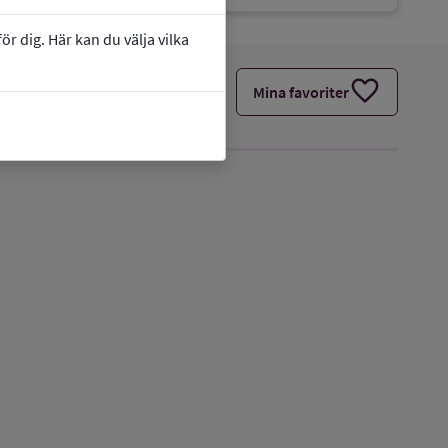
r dig. Här kan du välja vilka
favorite
Mina favoriter