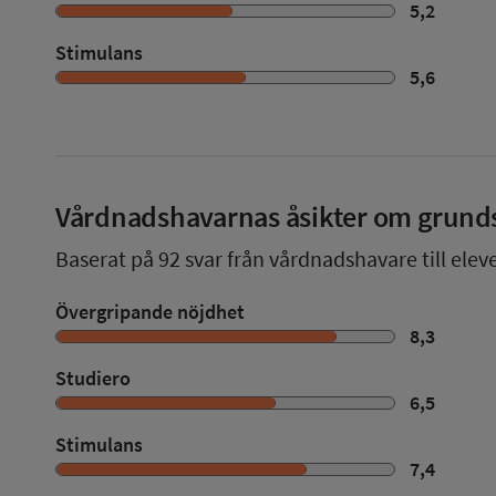
5,2
Stimulans
5,6
Vårdnadshavarnas åsikter om grund
Baserat på
92
svar från vårdnadshavare till elev
Övergripande nöjdhet
8,3
Studiero
6,5
Stimulans
7,4