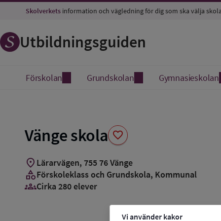
Spara
Skolverkets
information och vägledning för dig som ska välja skol
som
favorit
Utbildningsguiden
Förskolan
Grundskolan
Gymnasieskolan
Vänge skola
favorite
location_on
Lärarvägen
,
755
76
Vänge
category
Förskoleklass och Grundskola
, Kommunal
groups_3
Cirka 280 elever
Vi använder kakor