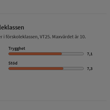
leklassen
r i förskoleklassen,
VT25
. Maxvärdet är 10.
Trygghet
7,1
Stöd
7,3