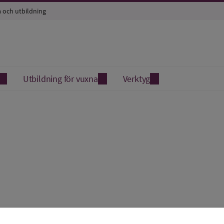
a och utbildning
Utbildning för vuxna
Verktyg