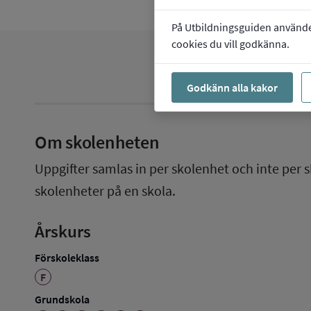
På Utbildningsguiden använder 
cookies du vill godkänna.
Godkänn alla kakor
Om skolenheten
Uppgifter samlas in per skolenhet och inte per s
skolenheter på en skola.
Årskurs
Förskoleklass
F
Grundskola