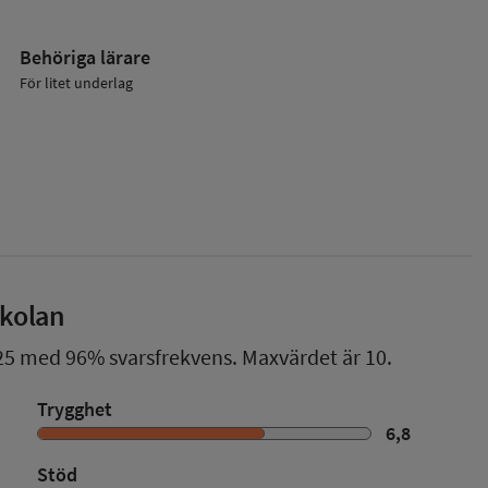
Behöriga lärare
För litet underlag
skolan
25
med
96%
svarsfrekvens. Maxvärdet är 10.
Trygghet
6,8
Stöd