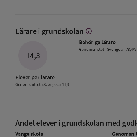
Lärare i grundskolan
info
Visa
mer
Behöriga lärare
om
Lärare
Genomsnittet i Sverige är 73,4%
14,3
i
grundskolan
Elever per lärare
Genomsnittet i Sverige är 11,9
Andel elever i grundskolan med godk
Vänge skola
Genomsnitt