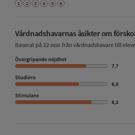
1
2
3
4
5
6
Vårdnadshavarnas åsikter om försko
Baserat på
22
svar från vårdnadshavare till eleve
Övergripande nöjdhet
7,7
Studiero
6,9
Stimulans
8,3