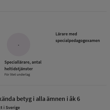
Lärare med
specialpedagog­examen
-
Speciallärare, antal
heltidstjänster
För litet underlag
ända betyg i alla ämnen i åk 6
 i Sverige