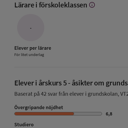
Lärare i förskoleklassen
info
Visa
mer
om
Lärare
i
-
förskoleklassen
Elever per lärare
För litet underlag
Elever i
årskurs 5
- åsikter om grund
Baserat på
42
svar från elever i grundskolan,
VT
Övergripande nöjdhet
6,8
Studiero