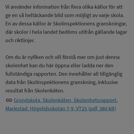
Vi använder information från flera olika källor för att
ge en så heltäckande bild som möjligt av varje skola.
En av dessa källor är Skolinspektionens granskningar,
där skolor i hela landet bedöms utifrån gällande lagar
och riktlinjer.
Om du är nyfiken och vill förstå mer om just denna
skolenhet kan du här öppna eller ladda ner den
fullständiga rapporten. Den innehåller all tillgänglig
data från Skolinspektionens granskning, inklusive
resultat från Skolenkäten.
link
Grundskola, Skolenkäten, Skolenhetsrapport,
Mariestad, Högelidsskolan 7-9, VT25 (pdf, 380 kB)