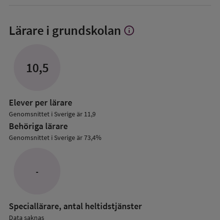
Lärare i grundskolan
info
Visa
mer
om
Lärare
10,5
i
grundskolan
Elever per lärare
Genomsnittet i Sverige är 11,9
Behöriga lärare
Genomsnittet i Sverige är 73,4%
-
Speciallärare, antal heltidstjänster
Data saknas