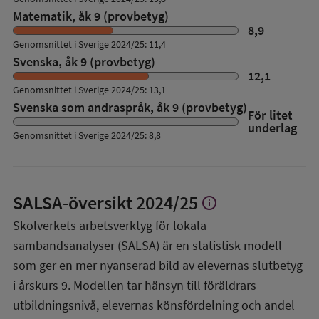
Matematik, åk 9 (provbetyg)
8,9
Genomsnittet i Sverige 2024/25: 11,4
Svenska, åk 9 (provbetyg)
12,1
Genomsnittet i Sverige 2024/25: 13,1
Svenska som andraspråk, åk 9 (provbetyg)
För litet
underlag
Genomsnittet i Sverige 2024/25: 8,8
SALSA-översikt
2024/25
info
Visa
mer
Skolverkets arbetsverktyg för lokala
om
sambandsanalyser (SALSA) är en statistisk modell
SALSA-
översikt
som ger en mer nyanserad bild av elevernas slutbetyg
i årskurs 9. Modellen tar hänsyn till föräldrars
utbildningsnivå, elevernas könsfördelning och andel