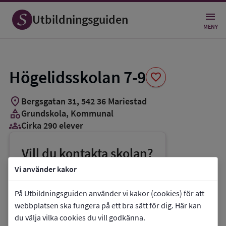
Spara
som
Utbildningsguiden
favorit
MENY
Högelidsskolan 7-9
favorite
location_on
Bergsgatan 31
,
542
36
Mariestad
category
Grundskola
, Kommunal
groups_3
Cirka 290 elever
Vill du kontakta skolan?
phone
Telefon:
0501-755270
Vi använder kakor
mail
E-post:
un@mariestad.se
På Utbildningsguiden använder vi kakor (cookies) för att
link
Webbplats:
Högelidsskolan 7-9
webbplatsen ska fungera på ett bra sätt för dig. Här kan
du välja vilka cookies du vill godkänna.