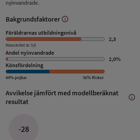
nyinvandrade.
Bakgrundsfaktorer
info
Visa
mer
om
Föräldrarnas utbildningsnivå
Bakgrundsfaktorer
2,3
Maxvärdet är 3,0
Andel nyinvandrade
2,0
%
Könsfördelning
44
%
pojkar
56
%
flickor
Avvikelse jämfört med modellberäknat
info
Visa
resultat
mer
om
Avvik
jämfö
-28
med
mode