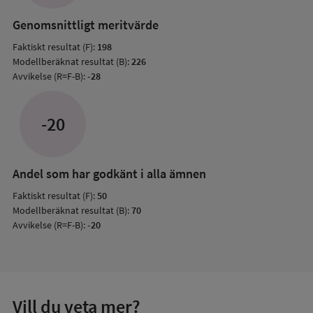
resul
Genomsnittligt meritvärde
Faktiskt resultat (F):
198
Modellberäknat resultat (B):
226
Avvikelse (R=F-B):
-28
-20
Andel som har godkänt i alla ämnen
Faktiskt resultat (F):
50
Modellberäknat resultat (B):
70
Avvikelse (R=F-B):
-20
Vill du veta mer?