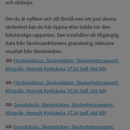
och riktlinjer.
Om du är nyfiken och vill förstå mer om just denna
skolenhet kan du här öppna eller ladda ner den
fullständiga rapporten. Den innehåller all tillgänglig
data från Skolinspektionens granskning, inklusive
resultat från Skolenkäten.
link
Förskoleklass, Skolenkäten, Skolenhetsrapport,
Alingsås, Hemsjö Kyrkskola, VT24 (pdf, 456 kB)
link
Förskoleklass, Skolenkäten, Skolenhetsrapport,
Alingsås, Hemsjö Kyrkskola, VT26 (pdf, 555 kB)
link
Grundskola, Skolenkäten, Skolenhetsrapport,
Alingsås, Hemsjö Kyrkskola, VT24 (pdf, 456 kB)
link
Grundskola, Skolenkäten, Skolenhetsrapport,