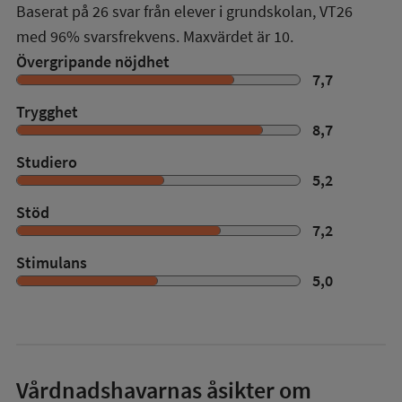
Baserat på
26
svar från elever i grundskolan,
VT26
med
96%
svarsfrekvens. Maxvärdet är 10.
Övergripande nöjdhet
7,7
Trygghet
8,7
Studiero
5,2
Stöd
7,2
Stimulans
5,0
Vårdnadshavarnas åsikter om