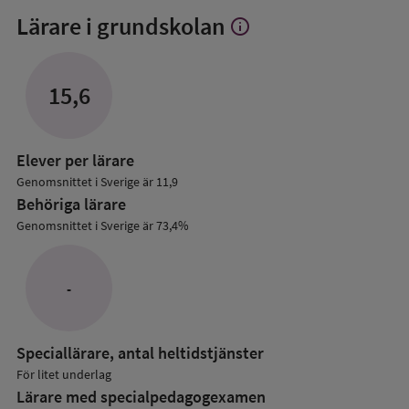
Lärare i grundskolan
info
Visa
mer
om
Lärare
15,6
i
grundskolan
Elever per lärare
Genomsnittet i Sverige är 11,9
Behöriga lärare
Genomsnittet i Sverige är 73,4%
-
Speciallärare, antal heltidstjänster
För litet underlag
Lärare med specialpedagog­examen