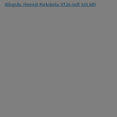
Alingsås, Hemsjö Kyrkskola, VT26 (pdf, 555 kB)