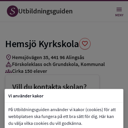
Spara
som
Utbildningsguiden
favorit
MENY
Hemsjö Kyrkskola
favorite
location_on
Hemsjövägen 35
,
441
96
Alingsås
category
Förskoleklass och Grundskola
, Kommunal
groups_3
Cirka 150 elever
Vill du kontakta skolan?
phone
Telefon:
0322-617285
Vi använder kakor
mail
E-post:
barn.ungdom@alingsas.se
På Utbildningsguiden använder vi kakor (cookies) för att
link
Webbplats:
Hemsjö Kyrkskola
webbplatsen ska fungera på ett bra sätt för dig. Här kan
du välja vilka cookies du vill godkänna.