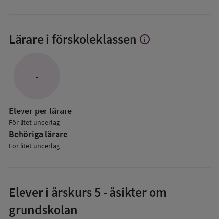
Lärare i förskoleklassen
info
Visa
mer
om
Lärare
-
i
förskoleklassen
Elever per lärare
För litet underlag
Behöriga lärare
För litet underlag
Elever i
årskurs 5
- åsikter om
grundskolan