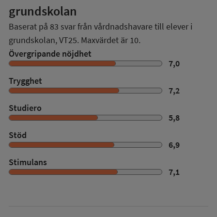
grundskolan
Baserat på
83
svar från vårdnadshavare till elever i
grundskolan,
VT25
. Maxvärdet är 10.
Övergripande nöjdhet
7,0
Trygghet
7,2
Studiero
5,8
Stöd
6,9
Stimulans
7,1