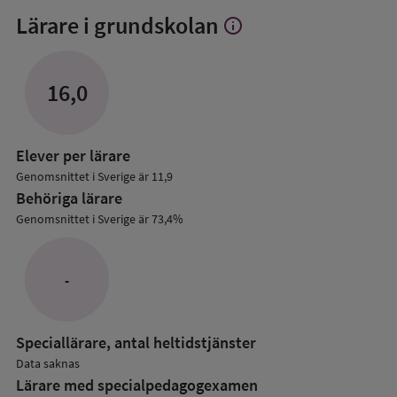
Lärare i grundskolan
info
Visa
mer
om
Lärare
16,0
i
grundskolan
Elever per lärare
Genomsnittet i Sverige är 11,9
Behöriga lärare
Genomsnittet i Sverige är 73,4%
-
Speciallärare, antal heltidstjänster
Data saknas
Lärare med specialpedagog­examen