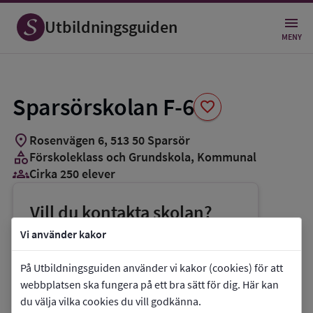
Spara
som
Utbildningsguiden
favorit
MENY
Sparsörskolan F-6
favorite
location_on
Rosenvägen 6
,
513
50
Sparsör
category
Förskoleklass och Grundskola
, Kommunal
groups_3
Cirka 250 elever
Vill du kontakta skolan?
phone
Telefon:
0738-667016
Vi använder kakor
mail
E-post:
joakim.magnusson@boras.se
På Utbildningsguiden använder vi kakor (cookies) för att
link
Webbplats:
Sparsörskolan F-6
webbplatsen ska fungera på ett bra sätt för dig. Här kan
du välja vilka cookies du vill godkänna.