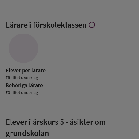
Lärare i förskoleklassen
info
Visa
mer
om
Lärare
-
i
förskoleklassen
Elever per lärare
För litet underlag
Behöriga lärare
För litet underlag
Elever i
årskurs 5
- åsikter om
grundskolan