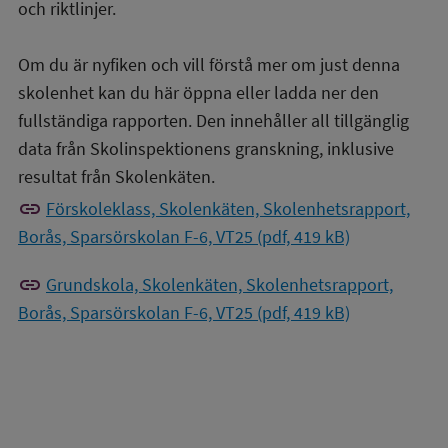
och riktlinjer.
Om du är nyfiken och vill förstå mer om just denna
skolenhet kan du här öppna eller ladda ner den
fullständiga rapporten. Den innehåller all tillgänglig
data från Skolinspektionens granskning, inklusive
resultat från Skolenkäten.
link
Förskoleklass, Skolenkäten, Skolenhetsrapport,
Borås, Sparsörskolan F-6, VT25 (pdf, 419 kB)
link
Grundskola, Skolenkäten, Skolenhetsrapport,
Borås, Sparsörskolan F-6, VT25 (pdf, 419 kB)