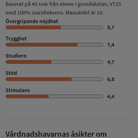
Baserat på
40
svar från elever i grundskolan,
VT25
med
100%
svarsfrekvens. Maxvärdet är 10.
Övergripande nöjdhet
5,7
Trygghet
7,4
Studiero
4,7
Stöd
6,8
Stimulans
4,4
Vårdnadshavarnas åsikter om