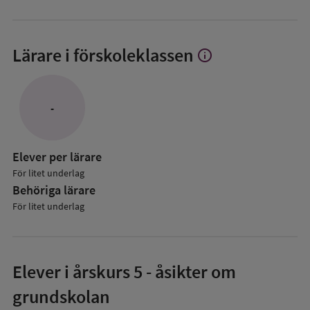
Lärare i förskoleklassen
info
Visa
mer
om
Lärare
-
i
förskoleklassen
Elever per lärare
För litet underlag
Behöriga lärare
För litet underlag
Elever i
årskurs 5
- åsikter om
grundskolan