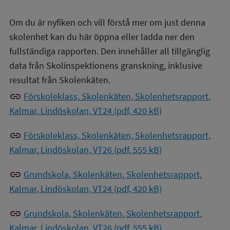
Om du är nyfiken och vill förstå mer om just denna
skolenhet kan du här öppna eller ladda ner den
fullständiga rapporten. Den innehåller all tillgänglig
data från Skolinspektionens granskning, inklusive
resultat från Skolenkäten.
link
Förskoleklass, Skolenkäten, Skolenhetsrapport,
Kalmar, Lindöskolan, VT24 (pdf, 420 kB)
link
Förskoleklass, Skolenkäten, Skolenhetsrapport,
Kalmar, Lindöskolan, VT26 (pdf, 555 kB)
link
Grundskola, Skolenkäten, Skolenhetsrapport,
Kalmar, Lindöskolan, VT24 (pdf, 420 kB)
link
Grundskola, Skolenkäten, Skolenhetsrapport,
Kalmar, Lindöskolan, VT26 (pdf, 555 kB)