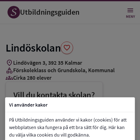
Spara
som
Utbildningsguiden
favorit
MENY
Lindöskolan
favorite
location_on
Lindövägen 3
,
392
35
Kalmar
category
Förskoleklass och Grundskola
, Kommunal
groups_3
Cirka 280 elever
Vill du kontakta skolan?
phone
Telefon:
010-3526400
Vi använder kakor
mail
E-post:
lindoskolan@kalmar.se
På Utbildningsguiden använder vi kakor (cookies) för att
link
Webbplats:
Lindöskolan
webbplatsen ska fungera på ett bra sätt för dig. Här kan
du välja vilka cookies du vill godkänna.