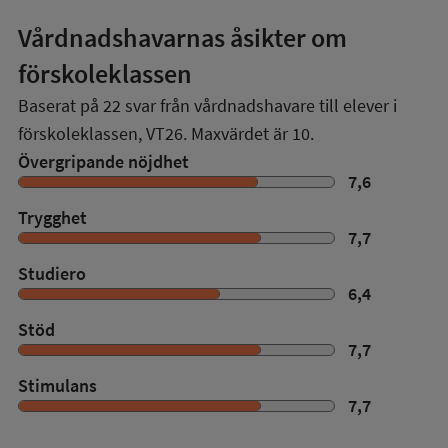
Vårdnadshavarnas åsikter om
förskoleklassen
Baserat på
22
svar från vårdnadshavare till elever i
förskoleklassen,
VT26
. Maxvärdet är 10.
Övergripande nöjdhet
7,6
Trygghet
7,7
Studiero
6,4
Stöd
7,7
Stimulans
7,7