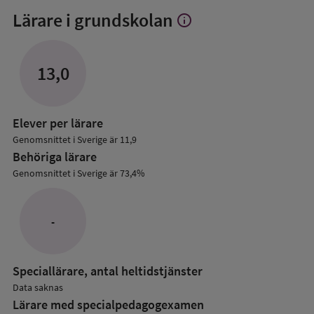
Lärare i grundskolan
info
Visa
mer
om
Lärare
13,0
i
grundskolan
Elever per lärare
Genomsnittet i Sverige är 11,9
Behöriga lärare
Genomsnittet i Sverige är 73,4%
-
Speciallärare, antal heltidstjänster
Data saknas
Lärare med specialpedagog­examen