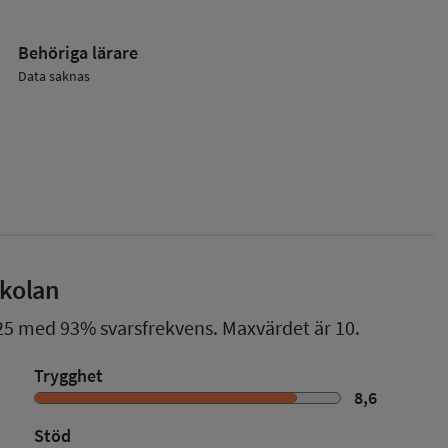
Behöriga lärare
Data saknas
skolan
25
med
93%
svarsfrekvens. Maxvärdet är 10.
Trygghet
8,6
Stöd