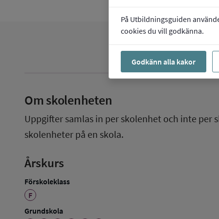
På Utbildningsguiden använder 
cookies du vill godkänna.
Godkänn alla kakor
Om skolenheten
Uppgifter samlas in per skolenhet och inte per s
skolenheter på en skola.
Årskurs
Förskoleklass
F
Grundskola