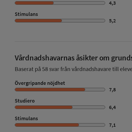
4,3
Stimulans
5,2
Vårdnadshavarnas åsikter om grund
Baserat på
58
svar från vårdnadshavare till elev
Övergripande nöjdhet
7,8
Studiero
6,4
Stimulans
7,1