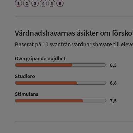
1
2
3
4
5
6
Vårdnadshavarnas åsikter om försko
Baserat på
10
svar från vårdnadshavare till eleve
Övergripande nöjdhet
6,3
Studiero
6,8
Stimulans
7,5