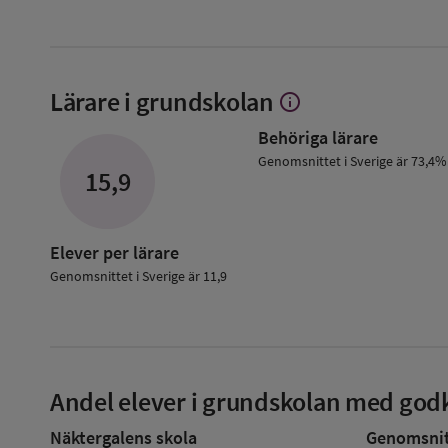
Lärare i grundskolan
info
Visa
mer
Behöriga lärare
om
Lärare
Genomsnittet i Sverige är 73,4%
15,9
i
grundskolan
Elever per lärare
Genomsnittet i Sverige är 11,9
Andel elever i grundskolan med godk
Näktergalens skola
Genomsnitt