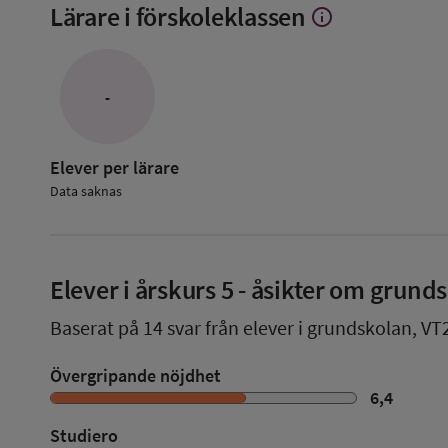
Lärare i förskoleklassen
info
Visa
mer
om
Lärare
i
-
förskoleklassen
Elever per lärare
Data saknas
Elever i
årskurs 5
- åsikter om grund
Baserat på
14
svar från elever i grundskolan,
VT
Övergripande nöjdhet
6,4
Studiero