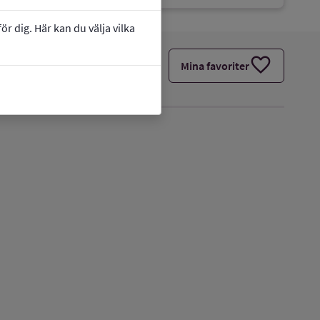
r dig. Här kan du välja vilka
favorite
Mina favoriter