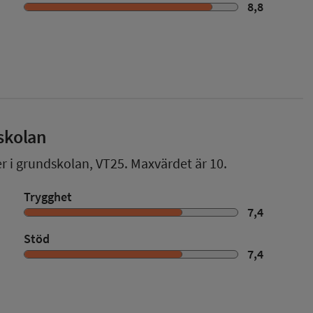
8,8
skolan
er i grundskolan,
VT25
. Maxvärdet är 10.
Trygghet
7,4
Stöd
7,4