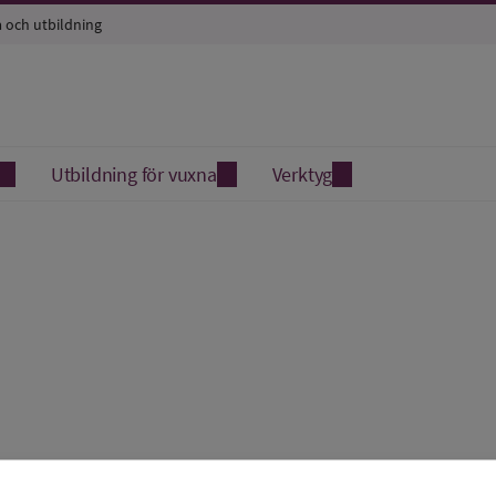
a och utbildning
Utbildning för vuxna
Verktyg