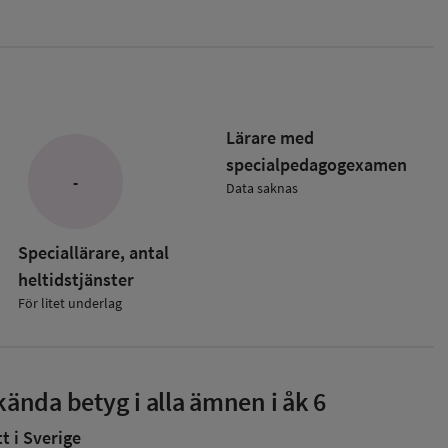
Lärare med
specialpedagog­examen
-
Data saknas
Speciallärare, antal
heltidstjänster
För litet underlag
ända betyg i alla ämnen i åk 6
 i Sverige