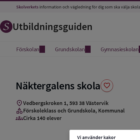
Spara
Skolverkets
information och vägledning för dig som ska välja skol
som
favorit
Utbildningsguiden
Förskolan
Grundskolan
Gymnasieskolan
Näktergalens skola
favorite
location_on
Vedbergskroken 1
,
593
38
Västervik
category
Förskoleklass och Grundskola
, Kommunal
groups_3
Cirka 140 elever
Vi använder kakor