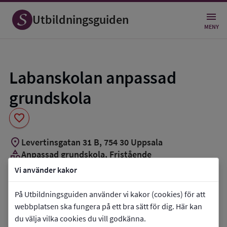
Spara
som
Utbildningsguiden
favorit
MENY
Labanskolan anpassad
grundskola
favorite
location_on
Levertinsgatan 31 B
,
754
30
Uppsala
category
Anpassad grundskola
, Fristående
Vi använder kakor
Vill du kontakta skolan?
På Utbildningsguiden använder vi kakor (cookies) för att
phone
Telefon:
018-505070
webbplatsen ska fungera på ett bra sätt för dig. Här kan
mail
E-post:
info@labanskolan.se
du välja vilka cookies du vill godkänna.