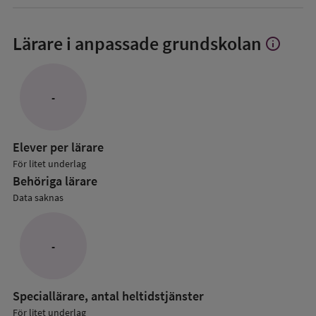
Lärare i anpassade grundskolan
info
Visa
mer
om
Lärare
-
i
anpassade
grundskol
Elever per lärare
För litet underlag
Behöriga lärare
Data saknas
-
Speciallärare, antal heltidstjänster
För litet underlag