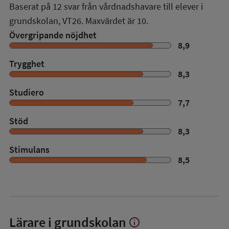
Baserat på
12
svar från vårdnadshavare till elever i
grundskolan,
VT26
. Maxvärdet är 10.
Övergripande nöjdhet
8,9
Trygghet
8,3
Studiero
7,7
Stöd
8,3
Stimulans
8,5
Lärare i grundskolan
info
Visa