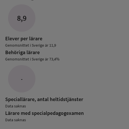
mer
om
Lärare
8,9
i
grundskolan
Elever per lärare
Genomsnittet i Sverige är 11,9
Behöriga lärare
Genomsnittet i Sverige är 73,4%
-
Speciallärare, antal heltidstjänster
Data saknas
Lärare med specialpedagog­examen
Data saknas