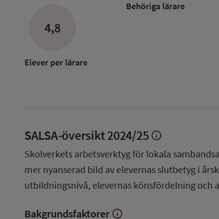
Behöriga lärare
om
Lärare
4,8
i
anpass
grunds
Elever per lärare
SALSA-översikt
2024/25
info
Visa
mer
Skolverkets arbetsverktyg för lokala sambandsa
om
SALSA-
mer nyanserad bild av elevernas slutbetyg i årsku
översikt
utbildningsnivå, elevernas könsfördelning och 
Bakgrundsfaktorer
info
Visa