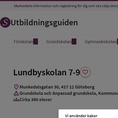
Spara
Skolverkets
information och vägledning för dig som ska välja skol
som
favorit
Utbildningsguiden
Förskolan
Grundskolan
Gymnasieskolan
Lundbyskolan 7-9
favorite
location_on
Munkedalsgatan 30
,
417
12
Göteborg
category
Grundskola och Anpassad grundskola
, Kommun
groups_3
Cirka 390 elever
Vi använder kakor