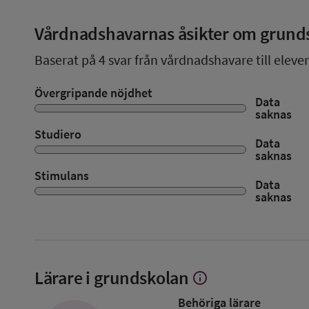
Vårdnadshavarnas åsikter om grund
Baserat på
4
svar från vårdnadshavare till eleve
Övergripande nöjdhet
Data
saknas
Studiero
Data
saknas
Stimulans
Data
saknas
Lärare i grundskolan
info
Visa
mer
Behöriga lärare
om