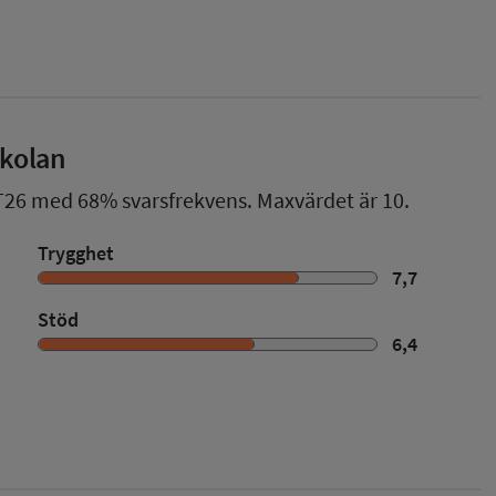
skolan
T26
med
68%
svarsfrekvens. Maxvärdet är 10.
Trygghet
7,7
Stöd
6,4