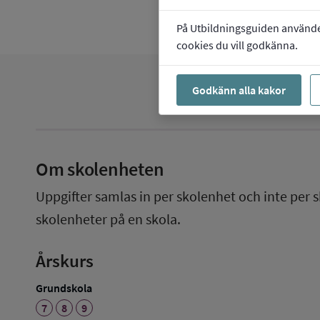
På Utbildningsguiden använder 
cookies du vill godkänna.
Godkänn alla kakor
Om skolenheten
Uppgifter samlas in per skolenhet och inte per s
skolenheter på en skola.
Årskurs
Grundskola
7
8
9