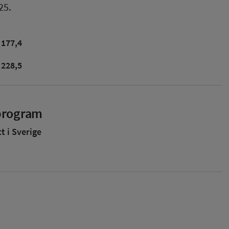
25.
177,4
228,5
sprogram
 i Sverige