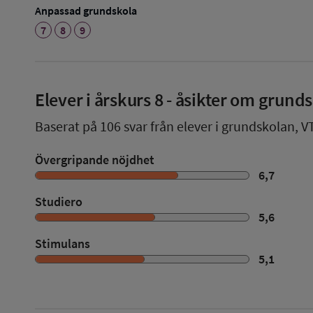
Anpassad grundskola
7
8
9
Elever i
årskurs 8
- åsikter om grund
Baserat på
106
svar från elever i grundskolan,
V
Övergripande nöjdhet
6,7
Studiero
5,6
Stimulans
5,1