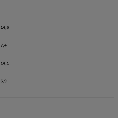
14,6
7,4
14,1
6,9