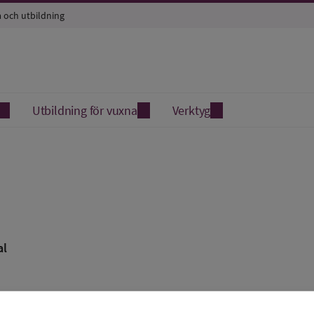
a och utbildning
Utbildning för vuxna
Verktyg
al