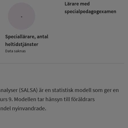
Lärare med
specialpedagog­examen
-
ade
kolan
Speciallärare, antal
heltidstjänster
Data saknas
nalyser (SALSA) är en statistisk modell som ger en
rs 9. Modellen tar hänsyn till föräldrars
andel nyinvandrade.