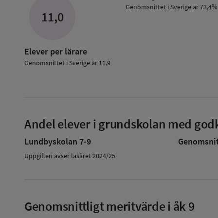
Lärare
Genomsnittet i Sverige är 73,4%
11,0
i
grundskolan
Elever per lärare
Genomsnittet i Sverige är 11,9
Andel elever i grundskolan med godk
Lundbyskolan 7-9
Genomsnitt
Uppgiften avser läsåret 2024/25
Genomsnittligt meritvärde i åk 9