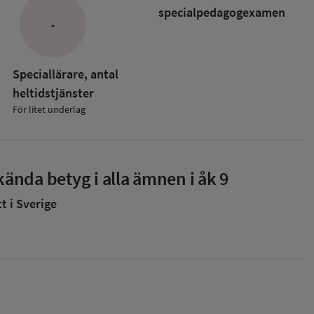
specialpedagog­examen
-
Speciallärare, antal
heltidstjänster
För litet underlag
ända betyg i alla ämnen i åk 9
 i Sverige