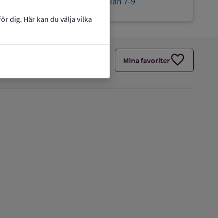
link
Webbplats:
Lundbyskolan 7-9
r dig. Här kan du välja vilka
favorite
Mina favoriter