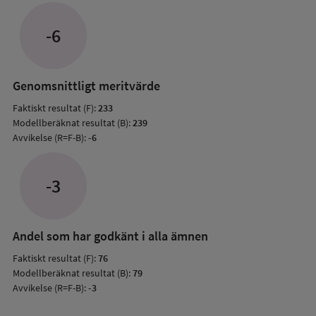
Avvik
jämfö
-6
med
mode
resul
Genomsnittligt meritvärde
Faktiskt resultat (F):
233
Modellberäknat resultat (B):
239
Avvikelse (R=F-B):
-6
-3
Andel som har godkänt i alla ämnen
Faktiskt resultat (F):
76
Modellberäknat resultat (B):
79
Avvikelse (R=F-B):
-3