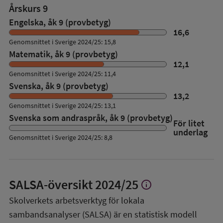
Årskurs 9
Engelska, åk 9 (provbetyg)
16,6
Genomsnittet i Sverige 2024/25: 15,8
Matematik, åk 9 (provbetyg)
12,1
Genomsnittet i Sverige 2024/25: 11,4
Svenska, åk 9 (provbetyg)
13,2
Genomsnittet i Sverige 2024/25: 13,1
Svenska som andraspråk, åk 9 (provbetyg)
För litet
underlag
Genomsnittet i Sverige 2024/25: 8,8
SALSA-översikt
2024/25
info
Visa
mer
Skolverkets arbetsverktyg för lokala
om
sambandsanalyser (SALSA) är en statistisk modell
SALSA-