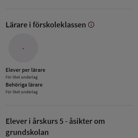
Lärare i förskoleklassen
info
Visa
mer
om
Lärare
-
i
förskoleklassen
Elever per lärare
För litet underlag
Behöriga lärare
För litet underlag
Elever i
årskurs 5
- åsikter om
grundskolan