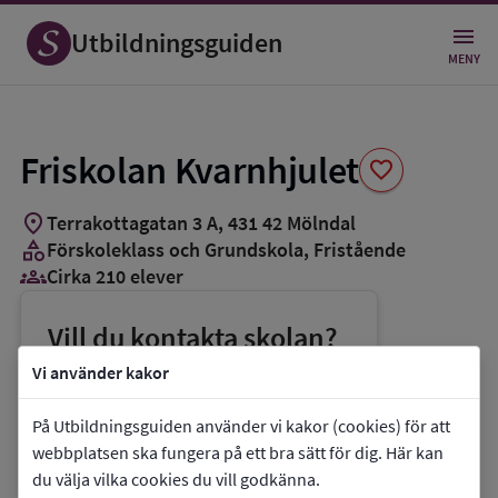
Spara
som
Utbildningsguiden
favorit
MENY
Friskolan Kvarnhjulet
favorite
location_on
Terrakottagatan 3 A
,
431
42
Mölndal
category
Förskoleklass och Grundskola
, Fristående
groups_3
Cirka 210 elever
Vill du kontakta skolan?
phone
Telefon:
0709-184112
Vi använder kakor
mail
E-post:
ulrika@kvarnhjulet.se
På Utbildningsguiden använder vi kakor (cookies) för att
link
Webbplats:
Friskolan Kvarnhjulet
webbplatsen ska fungera på ett bra sätt för dig. Här kan
du välja vilka cookies du vill godkänna.