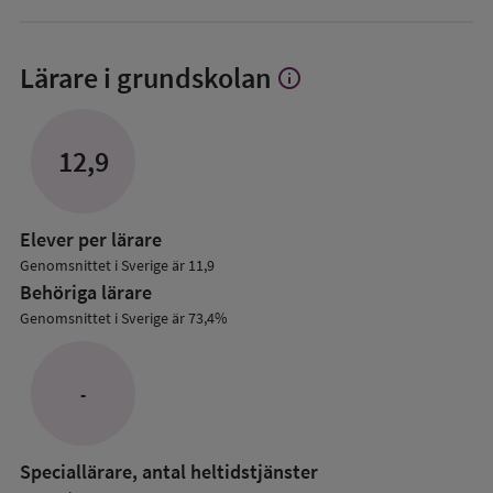
Lärare i grundskolan
info
Visa
mer
om
Lärare
12,9
i
grundskolan
Elever per lärare
Genomsnittet i Sverige är 11,9
Behöriga lärare
Genomsnittet i Sverige är 73,4%
-
Speciallärare, antal heltidstjänster