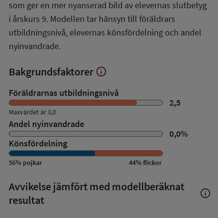
översikt
som ger en mer nyanserad bild av elevernas slutbetyg
i årskurs 9. Modellen tar hänsyn till föräldrars
utbildningsnivå, elevernas könsfördelning och andel
nyinvandrade.
Bakgrundsfaktorer
info
Visa
mer
om
Föräldrarnas utbildningsnivå
Bakgrundsfaktorer
2,5
Maxvärdet är 3,0
Andel nyinvandrade
0,0
%
Könsfördelning
56
%
pojkar
44
%
flickor
Avvikelse jämfört med modellberäknat
info
Visa
resultat
mer
om