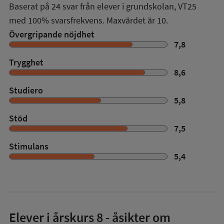
Baserat på
24
svar från elever i grundskolan,
VT25
med
100%
svarsfrekvens. Maxvärdet är 10.
Övergripande nöjdhet
7,8
Trygghet
8,6
Studiero
5,8
Stöd
7,5
Stimulans
5,4
Elever i
årskurs 8
- åsikter om