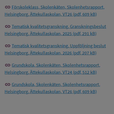
link
Förskoleklass, Skolenkäten, Skolenhetsrapport,
Helsingborg, Ättekullaskolan, VT26 (pdf, 609 kB)
link
Tematisk kvalitetsgranskning, Granskningsbeslut
Helsingborg, Ättekullaskolan, 2025 (pdf, 291 kB)
link
Tematisk kvalitetsgranskning, Uppföljning beslut
Helsingborg, Ättekullaskolan, 2026 (pdf, 207 kB)
link
Grundskola, Skolenkäten, Skolenhetsrapport,
Helsingborg, Ättekullaskolan, VT24 (pdf, 512 kB)
link
Grundskola, Skolenkäten, Skolenhetsrapport,
Helsingborg, Ättekullaskolan, VT26 (pdf, 609 kB)