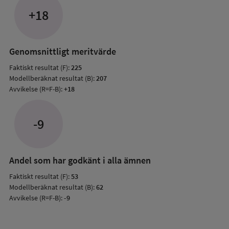
jämfö
+18
med
mode
resul
Genomsnittligt meritvärde
Faktiskt resultat (F):
225
Modellberäknat resultat (B):
207
Avvikelse (R=F-B):
+18
-9
Andel som har godkänt i alla ämnen
Faktiskt resultat (F):
53
Modellberäknat resultat (B):
62
Avvikelse (R=F-B):
-9