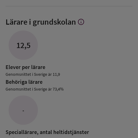
Lärare i grundskolan
info
Visa
mer
om
Lärare
12,5
i
grundskolan
Elever per lärare
Genomsnittet i Sverige är 11,9
Behöriga lärare
Genomsnittet i Sverige är 73,4%
-
Speciallärare, antal heltidstjänster