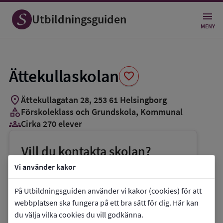
Spara
som
Utbildningsguiden
favorit
MENY
Ättekullaskolan
favorite
location_on
Ättekullagatan 28
,
253
61
Helsingborg
category
Förskoleklass och Grundskola
, Kommunal
groups_3
Cirka 270 elever
Vill du kontakta skolan?
phone
Telefon:
042-107064
Vi använder kakor
mail
E-post:
jannica.karlsson@helsingborg.se
På Utbildningsguiden använder vi kakor (cookies) för att
link
Webbplats:
Ättekullaskolan
webbplatsen ska fungera på ett bra sätt för dig. Här kan
du välja vilka cookies du vill godkänna.