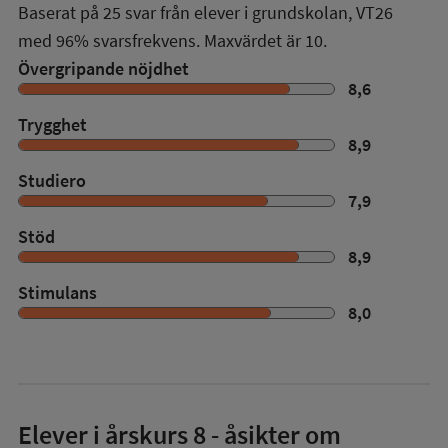
Baserat på
25
svar från elever i grundskolan,
VT26
med
96%
svarsfrekvens. Maxvärdet är 10.
Övergripande nöjdhet
8,6
Trygghet
8,9
Studiero
7,9
Stöd
8,9
Stimulans
8,0
Elever i
årskurs 8
- åsikter om