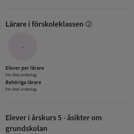
Lärare i förskoleklassen
info
Visa
mer
om
Lärare
-
i
förskoleklassen
Elever per lärare
För litet underlag
Behöriga lärare
För litet underlag
Elever i
årskurs 5
- åsikter om
grundskolan