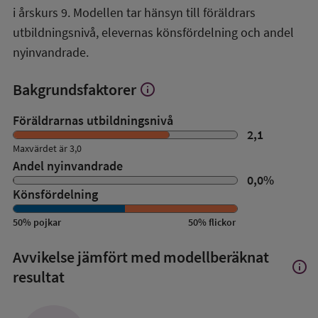
i årskurs 9. Modellen tar hänsyn till föräldrars
utbildningsnivå, elevernas könsfördelning och andel
nyinvandrade.
Bakgrundsfaktorer
info
Visa
mer
om
Föräldrarnas utbildningsnivå
Bakgrundsfaktorer
2,1
Maxvärdet är 3,0
Andel nyinvandrade
0,0
%
Könsfördelning
50
%
pojkar
50
%
flickor
Avvikelse jämfört med modellberäknat
info
Visa
resultat
mer
om
Avvik