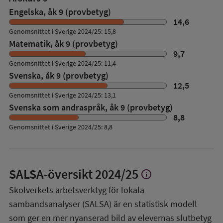
Engelska, åk 9 (provbetyg)
14,6
Genomsnittet i Sverige 2024/25: 15,8
Matematik, åk 9 (provbetyg)
9,7
Genomsnittet i Sverige 2024/25: 11,4
Svenska, åk 9 (provbetyg)
12,5
Genomsnittet i Sverige 2024/25: 13,1
Svenska som andraspråk, åk 9 (provbetyg)
8,8
Genomsnittet i Sverige 2024/25: 8,8
SALSA-översikt
2024/25
info
Visa
mer
Skolverkets arbetsverktyg för lokala
om
sambandsanalyser (SALSA) är en statistisk modell
SALSA-
översikt
som ger en mer nyanserad bild av elevernas slutbetyg