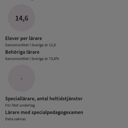
mer
om
Lärare
14,6
i
grundskolan
Elever per lärare
Genomsnittet i Sverige är 11,9
Behöriga lärare
Genomsnittet i Sverige är 73,4%
-
Speciallärare, antal heltidstjänster
För litet underlag
Lärare med specialpedagog­examen
Data saknas