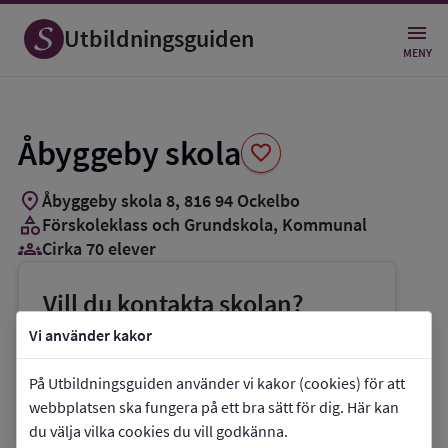
Spara
som
Utbildningsguiden
favorit
MENY
Åbyggeby skola
favorite
location_on
Åbyggeby skola 8
,
816
94
Ockelbo
category
Förskoleklass och Grundskola
, Kommunal
groups_3
Cirka 70 elever
Vill du kontakta skolan?
phone
Telefon:
0297-55338
Vi använder kakor
mail
E-post:
utbildningochkultur@ockelbo.se
På Utbildningsguiden använder vi kakor (cookies) för att
link
Webbplats:
Åbyggeby skola
webbplatsen ska fungera på ett bra sätt för dig. Här kan
du välja vilka cookies du vill godkänna.