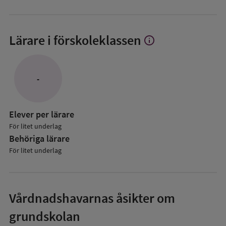
Lärare i förskoleklassen
info
Visa
mer
om
Lärare
-
i
förskoleklassen
Elever per lärare
För litet underlag
Behöriga lärare
För litet underlag
Vårdnadshavarnas åsikter om
grundskolan