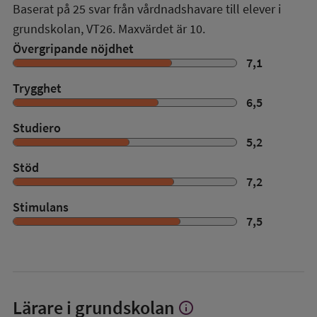
Baserat på
25
svar från vårdnadshavare till elever i
grundskolan,
VT26
. Maxvärdet är 10.
Övergripande nöjdhet
7,1
Trygghet
6,5
Studiero
5,2
Stöd
7,2
Stimulans
7,5
Lärare i grundskolan
info
Visa