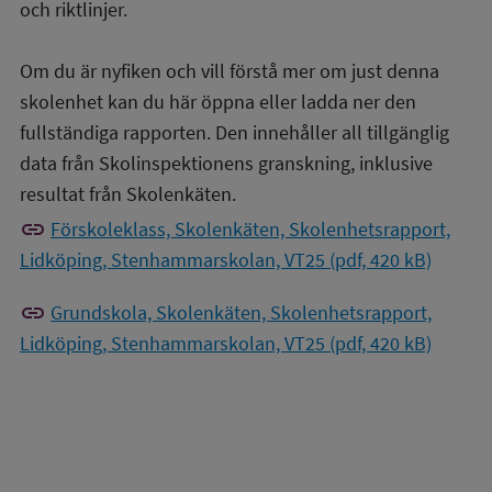
och riktlinjer.
Om du är nyfiken och vill förstå mer om just denna
skolenhet kan du här öppna eller ladda ner den
fullständiga rapporten. Den innehåller all tillgänglig
data från Skolinspektionens granskning, inklusive
resultat från Skolenkäten.
link
Förskoleklass, Skolenkäten, Skolenhetsrapport,
Lidköping, Stenhammarskolan, VT25 (pdf, 420 kB)
link
Grundskola, Skolenkäten, Skolenhetsrapport,
Lidköping, Stenhammarskolan, VT25 (pdf, 420 kB)