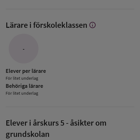
Lärare i förskoleklassen
info
Visa
mer
om
Lärare
-
i
förskoleklassen
Elever per lärare
För litet underlag
Behöriga lärare
För litet underlag
Elever i
årskurs 5
- åsikter om
grundskolan