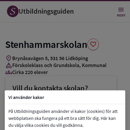
Spara
som
Utbildningsguiden
favorit
MENY
Stenhammarskolan
favorite
location_on
Brynåsavägen 5
,
531
56
Lidköping
category
Förskoleklass och Grundskola
, Kommunal
groups_3
Cirka 220 elever
Vill du kontakta skolan?
phone
Telefon:
0510-771560
Vi använder kakor
mail
E-post:
stenhammarskolan@lidkoping.se
På Utbildningsguiden använder vi kakor (cookies) för att
link
Webbplats:
Stenhammarskolan
webbplatsen ska fungera på ett bra sätt för dig. Här kan
du välja vilka cookies du vill godkänna.