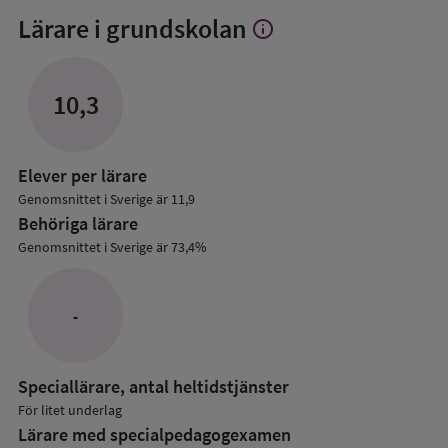
Lärare i grundskolan
info
Visa
mer
om
Lärare
10,3
i
grundskolan
Elever per lärare
Genomsnittet i Sverige är 11,9
Behöriga lärare
Genomsnittet i Sverige är 73,4%
-
Speciallärare, antal heltidstjänster
För litet underlag
Lärare med specialpedagog­examen