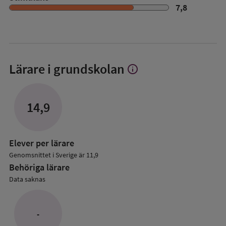
7,8
Lärare i grundskolan
info
Visa
mer
om
Lärare
14,9
i
grundskolan
Elever per lärare
Genomsnittet i Sverige är 11,9
Behöriga lärare
Data saknas
-