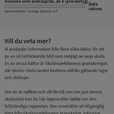
Svenska som andraspråk, åk 6 (provbetyg)
Data
saknas
Genomsnittet i Sverige 2024/25: 8,7
Vill du veta mer?
Vi använder information från flera olika källor för att
ge en så heltäckande bild som möjligt av varje skola.
En av dessa källor är Skolinspektionens granskningar,
där skolor i hela landet bedöms utifrån gällande lagar
och riktlinjer.
Om du är nyfiken och vill förstå mer om just denna
skolenhet kan du här öppna eller ladda ner den
fullständiga rapporten. Den innehåller all tillgänglig
data från Skolinspektionens granskning, inklusive