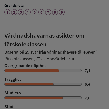
Grundskola
1
2
3
4
5
6
7
8
9
Vårdnadshavarnas åsikter om
förskoleklassen
Baserat på
29
svar från vårdnadshavare till elever i
förskoleklassen,
VT25
. Maxvärdet är 10.
Övergripande nöjdhet
7,1
Trygghet
6,4
Studiero
7,6
Stöd