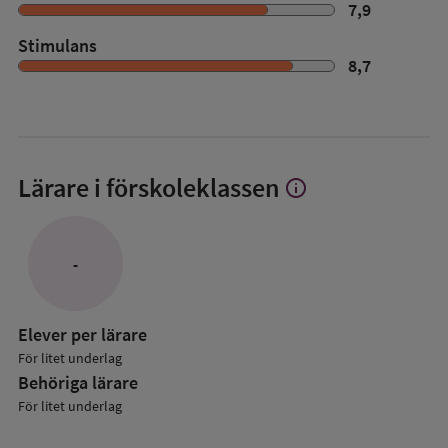
7,9
Stimulans
8,7
Lärare i förskoleklassen
info
Visa
mer
om
Lärare
-
i
förskoleklassen
Elever per lärare
För litet underlag
Behöriga lärare
För litet underlag