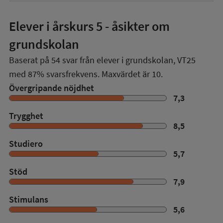
Elever i
årskurs 5
- åsikter om
grundskolan
Baserat på
54
svar från elever i grundskolan,
VT25
med
87%
svarsfrekvens. Maxvärdet är 10.
Övergripande nöjdhet
7,3
Trygghet
8,5
Studiero
5,7
Stöd
7,9
Stimulans
5,6