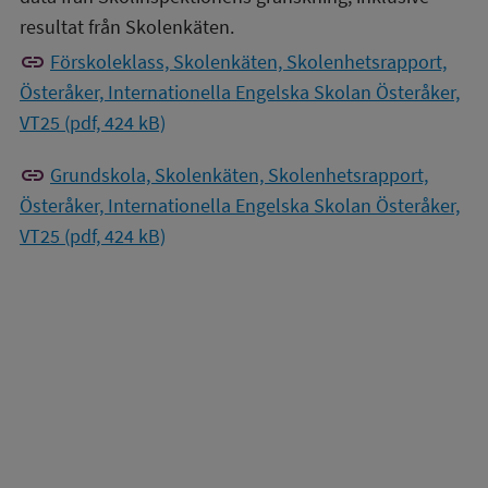
resultat från Skolenkäten.
link
Förskoleklass, Skolenkäten, Skolenhetsrapport,
Österåker, Internationella Engelska Skolan Österåker,
VT25 (pdf, 424 kB)
link
Grundskola, Skolenkäten, Skolenhetsrapport,
Österåker, Internationella Engelska Skolan Österåker,
VT25 (pdf, 424 kB)