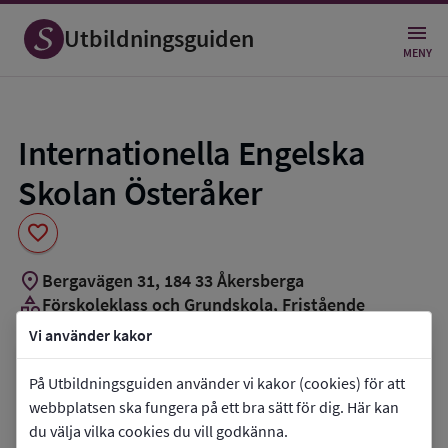
Spara
som
Utbildningsguiden
favorit
MENY
Internationella Engelska
Skolan Österåker
favorite
location_on
Bergavägen 31
,
184
33
Åkersberga
category
Förskoleklass och Grundskola
, Fristående
groups_3
Cirka 430 elever
Vi använder kakor
Vill du kontakta skolan?
På Utbildningsguiden använder vi kakor (cookies) för att
webbplatsen ska fungera på ett bra sätt för dig. Här kan
phone
Telefon:
076-1283730
du välja vilka cookies du vill godkänna.