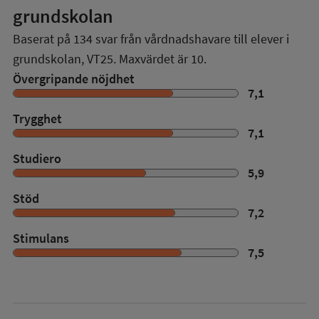
grundskolan
Baserat på
134
svar från vårdnadshavare till elever i
grundskolan,
VT25
. Maxvärdet är 10.
Övergripande nöjdhet
7,1
Trygghet
7,1
Studiero
5,9
Stöd
7,2
Stimulans
7,5