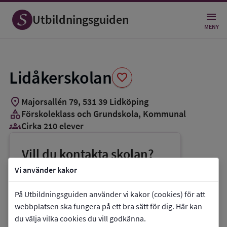
Spara
som
Utbildningsguiden
favorit
MENY
Lidåkerskolan
favorite
location_on
Majorsallén 79
,
531
39
Lidköping
category
Förskoleklass och Grundskola
, Kommunal
groups_3
Cirka 210 elever
Vill du kontakta skolan?
phone
Telefon:
0510-770788
Vi använder kakor
mail
E-post:
lidakerskolan@lidkoping.se
På Utbildningsguiden använder vi kakor (cookies) för att
link
Webbplats:
Lidåkerskolan
webbplatsen ska fungera på ett bra sätt för dig. Här kan
du välja vilka cookies du vill godkänna.