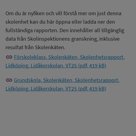
Om du är nyfiken och vill förstå mer om just denna
skolenhet kan du här öppna eller ladda ner den
fullständiga rapporten. Den innehåller all tillgänglig
data från Skolinspektionens granskning, inklusive
resultat från Skolenkäten.
link
Förskoleklass, Skolenkäten, Skolenhetsrapport,
Lidköping, Lidåkerskolan, VT25 (pdf, 419 kB)
link
Grundskola, Skolenkäten, Skolenhetsrapport,
Lidköping, Lidåkerskolan, VT25 (pdf, 419 kB)