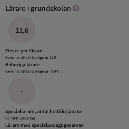
Lärare i grundskolan
info
Visa
mer
om
Lärare
11,6
i
grundskolan
Elever per lärare
Genomsnittet i Sverige är 11,9
Behöriga lärare
Genomsnittet i Sverige är 73,4%
-
Speciallärare, antal heltidstjänster
För litet underlag
Lärare med specialpedagog­examen