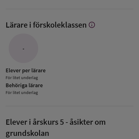
Lärare i förskoleklassen
info
Visa
mer
om
Lärare
-
i
förskoleklassen
Elever per lärare
För litet underlag
Behöriga lärare
För litet underlag
Elever i
årskurs 5
- åsikter om
grundskolan