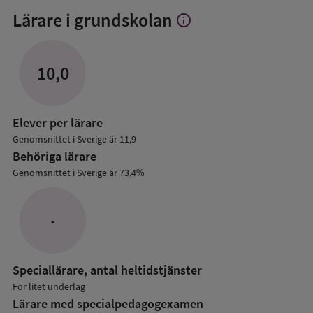
Lärare i grundskolan
info
Visa
mer
om
Lärare
10,0
i
grundskolan
Elever per lärare
Genomsnittet i Sverige är 11,9
Behöriga lärare
Genomsnittet i Sverige är 73,4%
-
Speciallärare, antal heltidstjänster
För litet underlag
Lärare med specialpedagog­examen