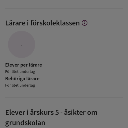
Lärare i förskoleklassen
info
Visa
mer
om
Lärare
-
i
förskoleklassen
Elever per lärare
För litet underlag
Behöriga lärare
För litet underlag
Elever i
årskurs 5
- åsikter om
grundskolan