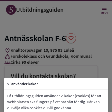
Spara
som
Utbildningsguiden
favorit
MENY
Antnässkolan F-6
favorite
location_on
Knalltorpsvägen 10
,
975
93
Luleå
category
Förskoleklass och Grundskola
, Kommunal
groups_3
Cirka 90 elever
Vill du kontakta skolan?
phone
Telefon:
0920-453000
Vi använder kakor
mail
E-post:
christer.hogbrand@skol.lulea.se
På Utbildningsguiden använder vi kakor (cookies) för att
link
Webbplats:
Antnässkolan F-6
webbplatsen ska fungera på ett bra sätt för dig. Här kan
du välja vilka cookies du vill godkänna.