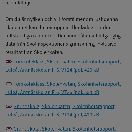
och riktlinjer.
Om du är nyfiken och vill förstå mer om just denna
skolenhet kan du här öppna eller ladda ner den
fullständiga rapporten. Den innehåller all tillgänglig
data från Skolinspektionens granskning, inklusive
resultat från Skolenkäten.
link
Förskoleklass, Skolenkäten, Skolenhetsrapport,
Luleå, Antnässkolan F-6, VT24 (pdf, 420 kB)
link
Förskoleklass, Skolenkäten, Skolenhetsrapport,
Luleå, Antnässkolan F-6, VT26 (pdf, 554 kB)
link
Grundskola, Skolenkäten, Skolenhetsrapport,
Luleå, Antnässkolan F-6, VT24 (pdf, 420 kB)
link
Grundskola, Skolenkäten, Skolenhetsrapport,