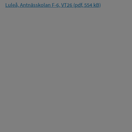
Luleå, Antnässkolan F-6, VT26 (pdf, 554 kB)