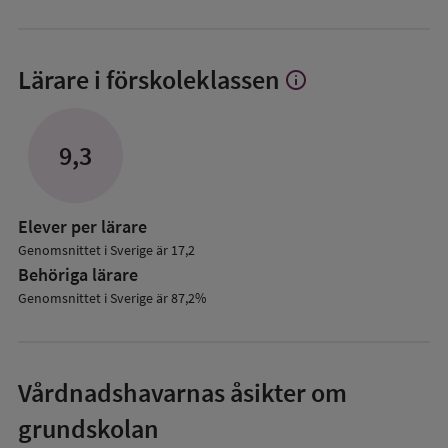
Lärare i förskoleklassen
info
Visa
mer
om
Lärare
9,3
i
förskoleklassen
Elever per lärare
Genomsnittet i Sverige är 17,2
Behöriga lärare
Genomsnittet i Sverige är 87,2%
Vårdnadshavarnas åsikter om
grundskolan