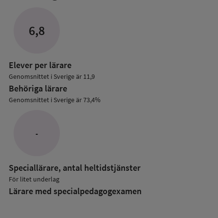
mer
om
Lärare
6,8
i
grundskolan
Elever per lärare
Genomsnittet i Sverige är 11,9
Behöriga lärare
Genomsnittet i Sverige är 73,4%
-
Speciallärare, antal heltidstjänster
För litet underlag
Lärare med specialpedagog­examen