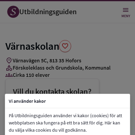
Spara
som
Utbildningsguiden
favorit
MENY
Värnaskolan
favorite
location_on
Värnavägen 5C
,
813
35
Hofors
category
Förskoleklass och Grundskola
, Kommunal
groups_3
Cirka 110 elever
Vill du kontakta skolan?
phone
Telefon:
070-0860247
Vi använder kakor
mail
E-post:
varnaskolan@hofors.se
På Utbildningsguiden använder vi kakor (cookies) för att
link
Webbplats:
Värnaskolan
webbplatsen ska fungera på ett bra sätt för dig. Här kan
du välja vilka cookies du vill godkänna.