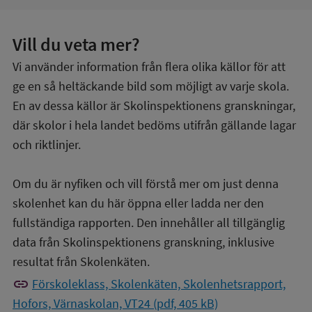
Vill du veta mer?
Vi använder information från flera olika källor för att
ge en så heltäckande bild som möjligt av varje skola.
En av dessa källor är Skolinspektionens granskningar,
där skolor i hela landet bedöms utifrån gällande lagar
och riktlinjer.
Om du är nyfiken och vill förstå mer om just denna
skolenhet kan du här öppna eller ladda ner den
fullständiga rapporten. Den innehåller all tillgänglig
data från Skolinspektionens granskning, inklusive
resultat från Skolenkäten.
link
Förskoleklass, Skolenkäten, Skolenhetsrapport,
Hofors, Värnaskolan, VT24 (pdf, 405 kB)