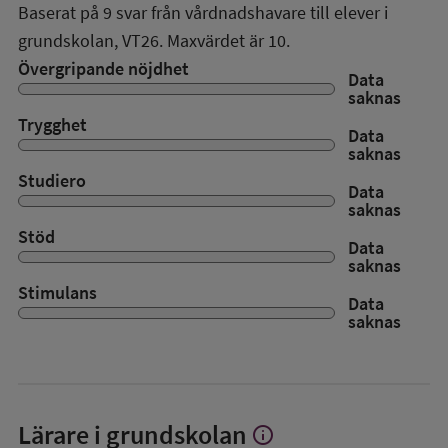
Baserat på
9
svar från vårdnadshavare till elever i
grundskolan,
VT26
. Maxvärdet är 10.
Övergripande nöjdhet
Data
saknas
Trygghet
Data
saknas
Studiero
Data
saknas
Stöd
Data
saknas
Stimulans
Data
saknas
Lärare i grundskolan
info
Visa