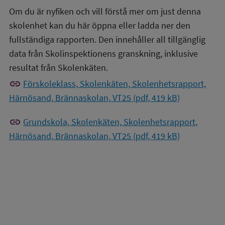
Om du är nyfiken och vill förstå mer om just denna
skolenhet kan du här öppna eller ladda ner den
fullständiga rapporten. Den innehåller all tillgänglig
data från Skolinspektionens granskning, inklusive
resultat från Skolenkäten.
link
Förskoleklass, Skolenkäten, Skolenhetsrapport,
Härnösand, Brännaskolan, VT25 (pdf, 419 kB)
link
Grundskola, Skolenkäten, Skolenhetsrapport,
Härnösand, Brännaskolan, VT25 (pdf, 419 kB)