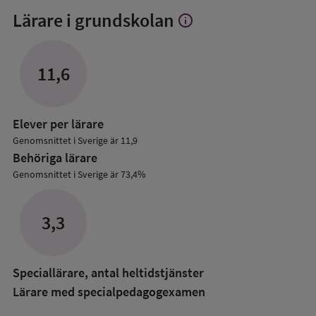
Lärare i grundskolan
info
Visa
mer
om
Lärare
11,6
i
grundskolan
Elever per lärare
Genomsnittet i Sverige är 11,9
Behöriga lärare
Genomsnittet i Sverige är 73,4%
3,3
Speciallärare, antal heltidstjänster
Lärare med specialpedagog­examen