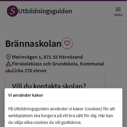
Spara
som
Utbildningsguiden
favorit
MENY
Brännaskolan
favorite
location_on
Marinvägen 1
,
871
33
Härnösand
category
Förskoleklass och Grundskola
, Kommunal
groups_3
Cirka 270 elever
Vill du kontakta skolan?
phone
Telefon:
073-2745456
Vi använder kakor
mail
E-post:
brannaskolan@harnosand.se
På Utbildningsguiden använder vi kakor (cookies) för att
link
Webbplats:
Brännaskolan
webbplatsen ska fungera på ett bra sätt för dig. Här kan
du välja vilka cookies du vill godkänna.