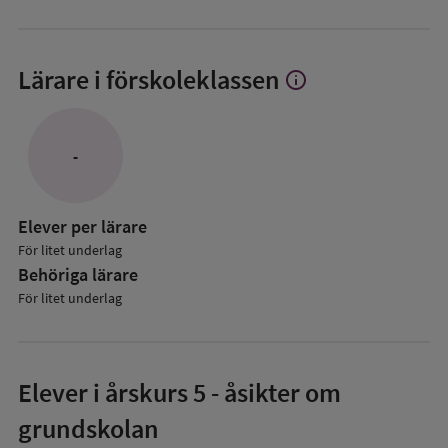
Lärare i förskoleklassen
info
Visa
mer
om
Lärare
-
i
förskoleklassen
Elever per lärare
För litet underlag
Behöriga lärare
För litet underlag
Elever i
årskurs 5
- åsikter om
grundskolan