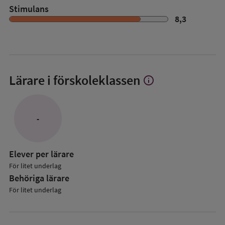
Stimulans
8,3
Lärare i förskoleklassen
info
Visa
mer
om
Lärare
-
i
förskoleklassen
Elever per lärare
För litet underlag
Behöriga lärare
För litet underlag