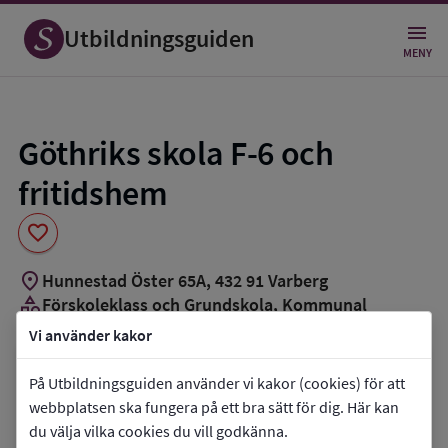
Spara
som
Utbildningsguiden
favorit
MENY
Göthriks skola F-6 och
fritidshem
favorite
location_on
Hunnestad Öster 65A
,
432
91
Varberg
category
Förskoleklass och Grundskola
, Kommunal
groups_3
Cirka 150 elever
Vi använder kakor
Vill du kontakta skolan?
På Utbildningsguiden använder vi kakor (cookies) för att
webbplatsen ska fungera på ett bra sätt för dig. Här kan
phone
Telefon:
0340-88000
du välja vilka cookies du vill godkänna.