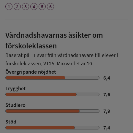
1
2
3
4
5
6
Vårdnadshavarnas åsikter om
förskoleklassen
Baserat på
11
svar från vårdnadshavare till elever i
förskoleklassen,
VT25
. Maxvärdet är 10.
Övergripande nöjdhet
6,4
Trygghet
7,6
Studiero
7,9
Stöd
7,4