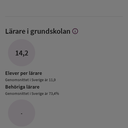
Lärare i grundskolan
info
Visa
mer
om
Lärare
14,2
i
grundskolan
Elever per lärare
Genomsnittet i Sverige är 11,9
Behöriga lärare
Genomsnittet i Sverige är 73,4%
-