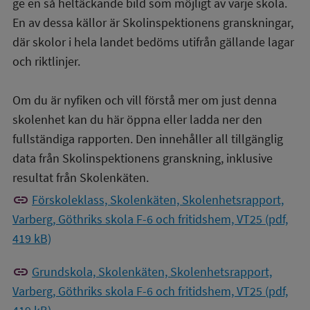
ge en så heltäckande bild som möjligt av varje skola.
En av dessa källor är Skolinspektionens granskningar,
där skolor i hela landet bedöms utifrån gällande lagar
och riktlinjer.
Om du är nyfiken och vill förstå mer om just denna
skolenhet kan du här öppna eller ladda ner den
fullständiga rapporten. Den innehåller all tillgänglig
data från Skolinspektionens granskning, inklusive
resultat från Skolenkäten.
link
Förskoleklass, Skolenkäten, Skolenhetsrapport,
Varberg, Göthriks skola F-6 och fritidshem, VT25 (pdf,
419 kB)
link
Grundskola, Skolenkäten, Skolenhetsrapport,
Varberg, Göthriks skola F-6 och fritidshem, VT25 (pdf,