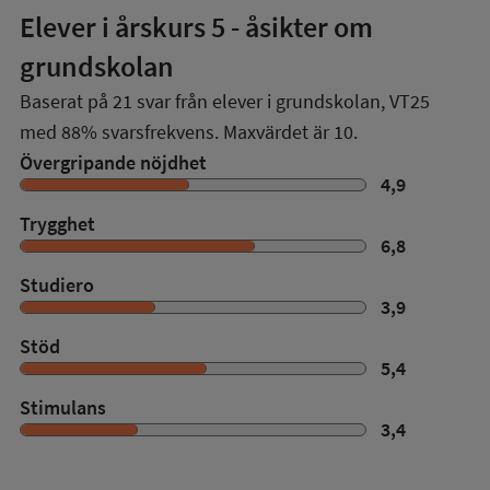
Elever i
årskurs 5
- åsikter om
grundskolan
Baserat på
21
svar från elever i grundskolan,
VT25
med
88%
svarsfrekvens. Maxvärdet är 10.
Övergripande nöjdhet
4,9
Trygghet
6,8
Studiero
3,9
Stöd
5,4
Stimulans
3,4