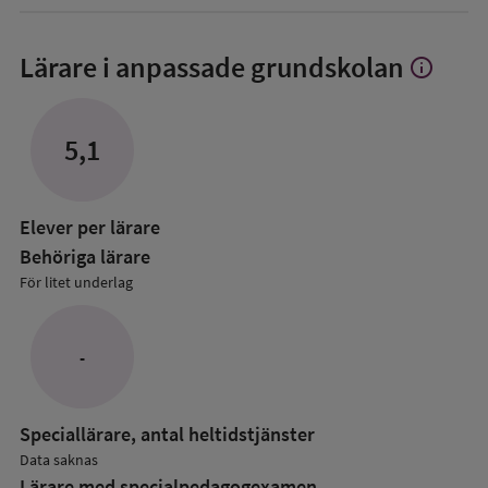
Lärare i anpassade grundskolan
info
Visa
mer
om
Lärare
5,1
i
anpassade
grundskol
Elever per lärare
Behöriga lärare
För litet underlag
-
Speciallärare, antal heltidstjänster
Data saknas
Lärare med specialpedagog­examen