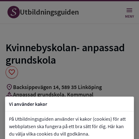
Spara
som
Utbildningsguiden
favorit
MENY
Kvinnebyskolan- anpassad
grundskola
favorite
location_on
Backsippevägen 14
,
589
35
Linköping
category
Anpassad grundskola
, Kommunal
Vi använder kakor
Vill du kontakta skolan?
På Utbildningsguiden använder vi kakor (cookies) för att
phone
Telefon:
013-205536
webbplatsen ska fungera på ett bra sätt för dig. Här kan
mail
E-post:
lena.norman@utb.linkoping.se
du välja vilka cookies du vill godkänna.