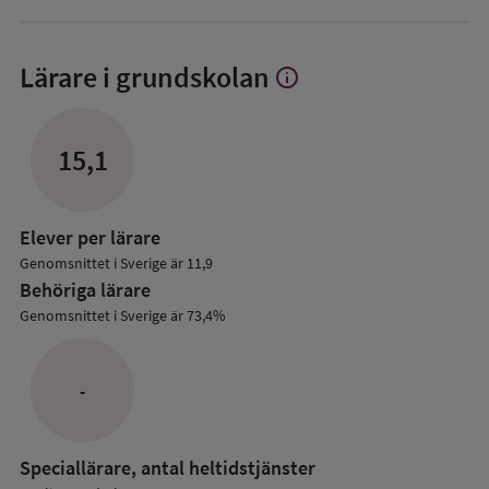
Lärare i grundskolan
info
Visa
mer
om
Lärare
15,1
i
grundskolan
Elever per lärare
Genomsnittet i Sverige är 11,9
Behöriga lärare
Genomsnittet i Sverige är 73,4%
-
Speciallärare, antal heltidstjänster