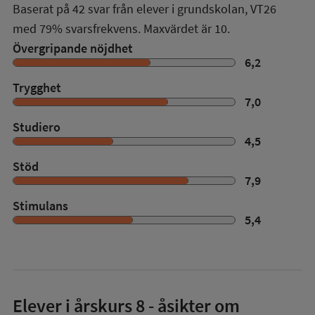
Baserat på
42
svar från elever i grundskolan,
VT26
med
79%
svarsfrekvens. Maxvärdet är 10.
Övergripande nöjdhet
6,2
Trygghet
7,0
Studiero
4,5
Stöd
7,9
Stimulans
5,4
Elever i
årskurs 8
- åsikter om