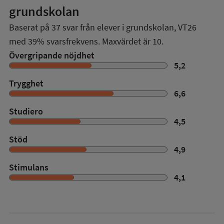
grundskolan
Baserat på
37
svar från elever i grundskolan,
VT26
med
39%
svarsfrekvens. Maxvärdet är 10.
Övergripande nöjdhet
5,2
Trygghet
6,6
Studiero
4,5
Stöd
4,9
Stimulans
4,1