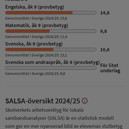
Engelska, åk 9 (provbetyg)
14,8
Genomsnittet i Sverige 2024/25: 15,8
Matematik, åk 9 (provbetyg)
9,8
Genomsnittet i Sverige 2024/25: 11,4
Svenska, åk 9 (provbetyg)
10,6
Genomsnittet i Sverige 2024/25: 13,1
Svenska som andraspråk, åk 9 (provbetyg)
För litet
underlag
Genomsnittet i Sverige 2024/25: 8,8
SALSA-översikt
2024/25
info
Visa
mer
Skolverkets arbetsverktyg för lokala
om
sambandsanalyser (SALSA) är en statistisk modell
SALSA-
översikt
som ger en mer nyanserad bild av elevernas slutbetyg