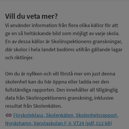
Vill du veta mer?
Vi använder information från flera olika källor för att
ge en så heltäckande bild som möjligt av varje skola.
En av dessa källor är Skolinspektionens granskningar,
där skolor i hela landet bedöms utifrån gällande lagar
och riktlinjer.
Om du är nyfiken och vill förstå mer om just denna
skolenhet kan du här öppna eller ladda ner den
fullständiga rapporten. Den innehåller all tillgänglig
data från Skolinspektionens granskning, inklusive
resultat från Skolenkäten.
link
Förskoleklass, Skolenkäten, Skolenhetsrapport,
Nynäshamn, Vanstaskolan F-9, VT24 (pdf, 512 kB)