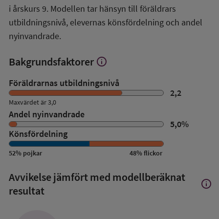
i årskurs 9. Modellen tar hänsyn till föräldrars
utbildningsnivå, elevernas könsfördelning och andel
nyinvandrade.
Bakgrundsfaktorer
info
Visa
mer
om
Föräldrarnas utbildningsnivå
Bakgrundsfaktorer
2,2
Maxvärdet är 3,0
Andel nyinvandrade
5,0
%
Könsfördelning
52
%
pojkar
48
%
flickor
Avvikelse jämfört med modellberäknat
info
Visa
resultat
mer
om
Avvik