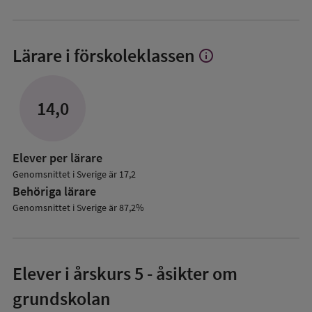
Lärare i förskoleklassen
info
Visa
mer
om
Lärare
14,0
i
förskoleklassen
Elever per lärare
Genomsnittet i Sverige är 17,2
Behöriga lärare
Genomsnittet i Sverige är 87,2%
Elever i
årskurs 5
- åsikter om
grundskolan