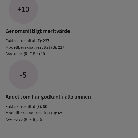
jämfö
+10
med
mode
resul
Genomsnittligt meritvärde
Faktiskt resultat (F):
227
Modellberäknat resultat (B):
217
Avvikelse (R=F-B):
+10
-5
Andel som har godkänt i alla ämnen
Faktiskt resultat (F):
60
Modellberäknat resultat (B):
65
Avvikelse (R=F-B):
-5