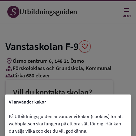
Spara
som
Utbildningsguiden
favorit
MENY
Vanstaskolan F-9
favorite
location_on
Ösmo centrum 6
,
148
21
Ösmo
category
Förskoleklass och Grundskola
, Kommunal
groups_3
Cirka 680 elever
Vill du kontakta skolan?
phone
Telefon:
08-52073500
Vi använder kakor
mail
E-post:
vanstaskolan@nynashamn.se
På Utbildningsguiden använder vi kakor (cookies) för att
link
Webbplats:
Vanstaskolan F-9
webbplatsen ska fungera på ett bra sätt för dig. Här kan
du välja vilka cookies du vill godkänna.