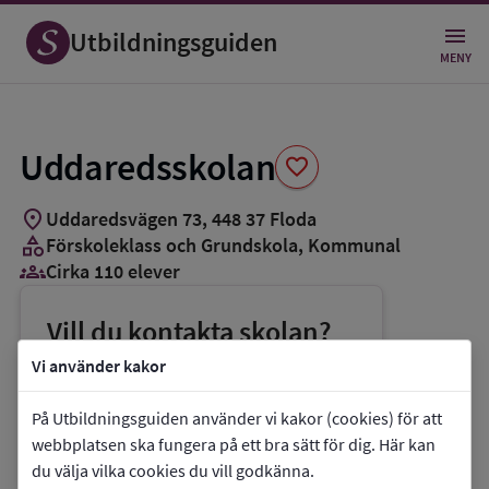
Spara
som
Utbildningsguiden
favorit
MENY
Uddaredsskolan
favorite
location_on
Uddaredsvägen 73
,
448
37
Floda
category
Förskoleklass och Grundskola
, Kommunal
groups_3
Cirka 110 elever
Vill du kontakta skolan?
phone
Telefon:
0302-521723
Vi använder kakor
mail
E-post:
uddaredsskolan@lerum.se
På Utbildningsguiden använder vi kakor (cookies) för att
link
Webbplats:
Uddaredsskolan
webbplatsen ska fungera på ett bra sätt för dig. Här kan
du välja vilka cookies du vill godkänna.