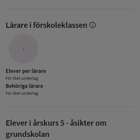
Lärare i förskoleklassen
info
Visa
mer
om
Lärare
-
i
förskoleklassen
Elever per lärare
För litet underlag
Behöriga lärare
För litet underlag
Elever i
årskurs 5
- åsikter om
grundskolan