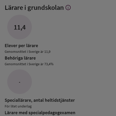
Lärare i grundskolan
info
Visa
mer
om
Lärare
11,4
i
grundskolan
Elever per lärare
Genomsnittet i Sverige är 11,9
Behöriga lärare
Genomsnittet i Sverige är 73,4%
-
Speciallärare, antal heltidstjänster
För litet underlag
Lärare med specialpedagog­examen